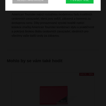
Informace o značce
American Tourister nabízí rozsáhlou modelovou řadu kvalitních
cestovních zavazadel, která jsou svěží, zábavná a barevná za
dostupnou cenu. Díky prosazované vysoké kvalitě nabízí
kolekce značky American Tourister kombinaci stylu a praktičnosti
a pokrývá širokou škálu cestovních zavazadel, ideálních pro
všechny vaše další cesty za zábavou.
Mohlo by se vám také hodit
AKCE - 50%