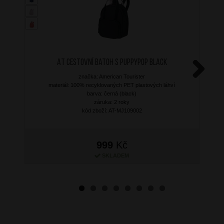
AT Cestovní batoh S Puppypop Black
značka: American Tourister
Next
materiál: 100% recyklovaných PET plastových láhví
barva: černá (black)
záruka: 2 roky
kód zboží: AT-MJ109002
999
Kč
SKLADEM