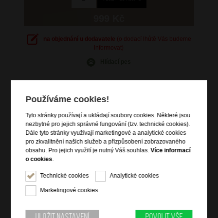
999 Kč
na objednání u dodavatele
(o dodací lhůtě Vás budeme
informovat)
Hlídací pes
Používáme cookies!
Tyto stránky používají a ukládají soubory cookies. Některé jsou
Informace o výrobku
nezbytné pro jejich správné fungování (tzv. technické cookies).
Dále tyto stránky využívají marketingové a analytické cookies
hlavní prostor uzavíratelný na zip
pro zkvalitnění našich služeb a přizpůsobení zobrazovaného
tři čelní zipové kapsy
obsahu. Pro jejich využití je nutný Váš souhlas.
Více informací
vrchní madlo do ruky
o cookies
.
dva nastavitelné vyztužené popruhy přes ramena
Technické cookies
Analytické cookies
boční kapsa na lahev
Marketingové cookies
zadní popruh na trolej zavazadla
vnitřní vybavení
Uložit nastavení
Povolit vše