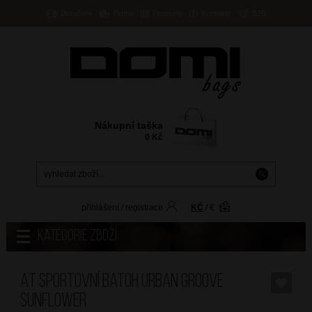
Doručení
Platba
Prodejny
Kontakty
B2B
Nákupní taška
0
Kč
přihlášení
/
registrace
KČ
/
€
Kategorie zboží
AT Sportovní batoh Urban Groove
Sunflower