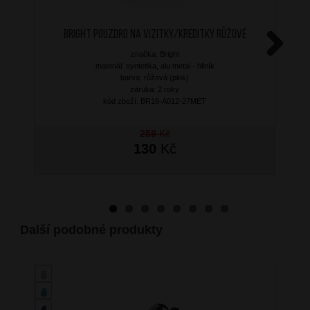
BRIGHT Pouzdro na vizitky/kreditky Růžové
značka: Bright
Next
materiál: syntetika, alu metal - hliník
barva: růžová (pink)
záruka: 2 roky
kód zboží: BR16-A012-27MET
259
Kč
130
Kč
Další podobné produkty