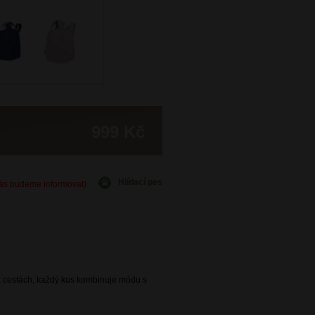
999 Kč
Hlídací pes
Vás budeme informovat)
na cestách, každý kus kombinuje módu s