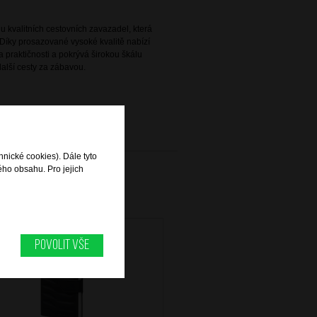
 kvalitních cestovních zavazadel, která
Díky prosazované vysoké kvalitě nabízí
 praktičnosti a pokrývá širokou škálu
alší cesty za zábavou.
hnické cookies). Dále tyto
ého obsahu. Pro jejich
Povolit vše