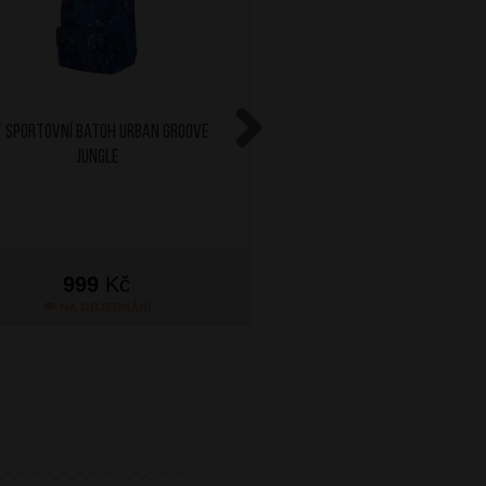
 Sportovní batoh Urban Groove
AT Sportovní batoh Urb
Jungle
Amethyst
Next
999
Kč
1 199
Kč
NA OBJEDNÁNÍ
NA OBJEDNÁN