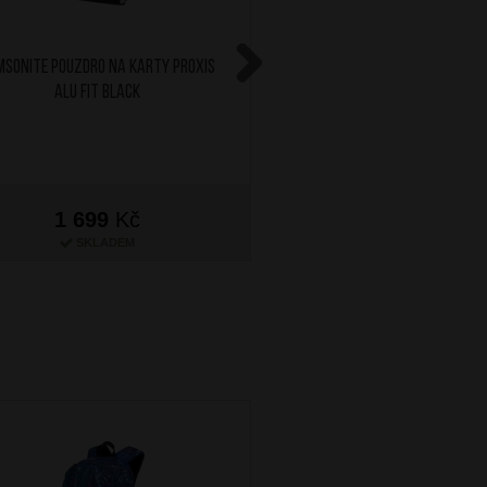
MSONITE Pouzdro na karty Proxis
BRIGHT Pouzdro na vizit
Alu Fit Black
Next
259
Kč
1 699
Kč
130
Kč
SKLADEM
SKLADEM