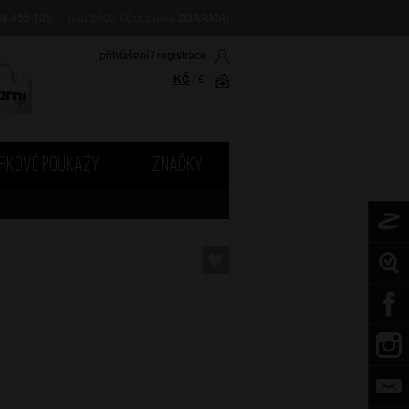
08 455 705
nad 2000 Kč doprava
ZDARMA
!
přihlášení
/
registrace
KČ
/
€
RKOVÉ POUKAZY
ZNAČKY