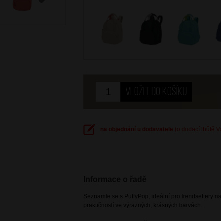
Next
na objednání u dodavatele
(o dodací lhůtě 
Informace o řadě
Seznamte se s PuffyPop, ideální pro trendsettery 
praktičností ve výrazných, krásných barvách.