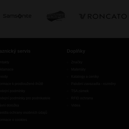
aznický servis
Doplňky
ntakty
Značky
klamace
Materiály
vody
Katalogy a ceníky
formace k prodloužené lhůtě
Palubní zavazadla - rozměry
odejní podmínky
TSA zámek
odejní podmínky pro podnikatele
RFID ochrana
ávní doložka
Videa
avidla ochrany osobních údajů
formace o cookies