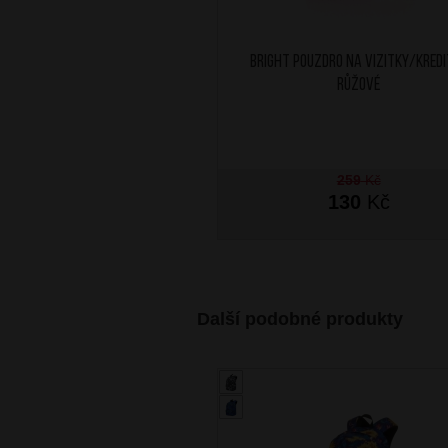
BRIGHT Pouzdro na vizitky/kred
Růžové
259
Kč
130
Kč
Další podobné produkty