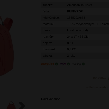
značka:
American Tourister
řada:
PUFFYPOP
kód výrobce:
156522/A683
materiál:
100% recyklovaných PET plasto
barva:
korálová (coral)
rozměry:
24 x 17 x 35 CM
objem:
8,5 L
hmotnost:
0,3 KG
záruka:
2 roky
porovnat
sdílet
na facebo
Další varianty: