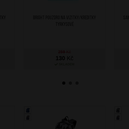
itky
BRIGHT Pouzdro na vizitky/kreditky
SA
Tyrkysové
259
Kč
130
Kč
SKLADEM