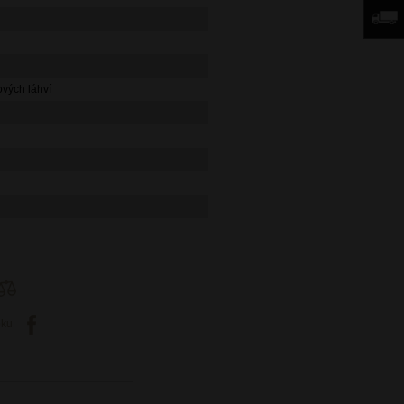
vých láhví
oku