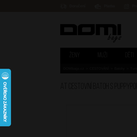
Doručení
Platba
Pr
ŽENY
MUŽI
DĚTI
DOMIbags.cz
>
CESTOVÁNÍ
>
Batohy
>
Turi
AT Cestovní batoh S Puppypo