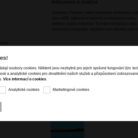
Informace o značce
American Tourister nabízí rozsáhlou modelovou řadu
jsou svěží, zábavná a barevná za dostupnou cenu. 
kolekce značky American Tourister kombinaci stylu a
cestovních zavazadel, ideálních pro všechny vaše d
amena
es!
ládají soubory cookies. Některé jsou nezbytné pro jejich správné fungování (tzv. tec
gové a analytické cookies pro zkvalitnění našich služeb a přizpůsobení zobrazovan
s.
Více informací o cookies
.
Analytické cookies
Marketingové cookies
KCE - 50%
AKCE - 50%