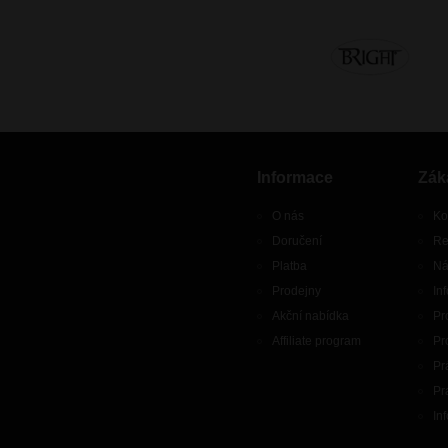
Informace
Zák
O nás
Ko
Doručení
Re
Platba
Ná
Prodejny
In
Akční nabídka
Pr
Affiliate program
Pr
Pr
Pr
In