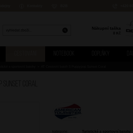
odejny
Kontakty
B2B
+420 6
Nákupní taška
0
Kč
CESTOVÁNÍ
NOTEBOOK
DOPLŇKY
DÁ
stické a sportovní batohy
>
AT Cestovní batoh S Puppypop Sunset Coral
p Sunset Coral
kategorie:
Turistické a sportovní batohy