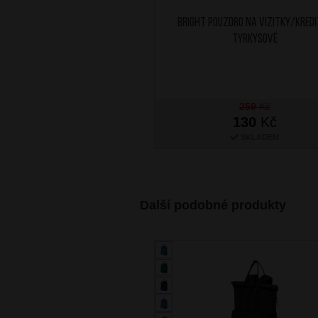
BRIGHT Pouzdro na vizitky/kred
Tyrkysové
259
Kč
130
Kč
SKLADEM
Další podobné produkty