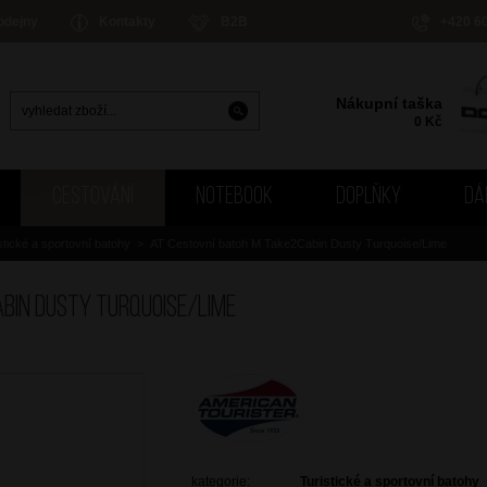
odejny
Kontakty
B2B
+420 6
Nákupní taška
0
Kč
CESTOVÁNÍ
NOTEBOOK
DOPLŇKY
DÁ
stické a sportovní batohy
>
AT Cestovní batoh M Take2Cabin Dusty Turquoise/Lime
bin Dusty Turquoise/Lime
kategorie:
Turistické a sportovní batohy