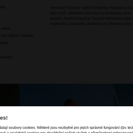
dla
American Tourister nabízí rozsáhlou modelovou řadu
jsou svěží, zábavná a barevná za dostupnou cenu. 
kolekce značky American Tourister kombinaci stylu a
cestovních zavazadel, ideálních pro všechny vaše d
 tablet
hy pro udržení obsahu
amena
avazadla
es!
ládají soubory cookies. Některé jsou nezbytné pro jejich správné fungování (tzv. tec