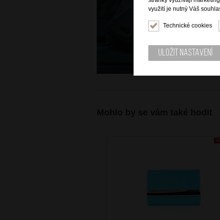
stránky využívají marketin
využití je nutný Váš souhla
Technické cookies
Uložit nastavení
Mohlo by se vám také hodit
A