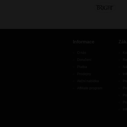
Informace
Zák
O nás
Ko
Doručení
Re
Platba
Ná
Prodejny
In
Akční nabídka
Pr
Affiliate program
Pr
Pr
Pr
In