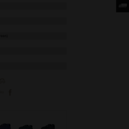
green)
oku