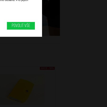
ého obsahu. Pro jejich
Povolit vše
AKCE - 50%