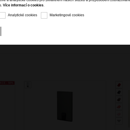
gové a analytické cookies pro zkvalitnění našich služeb a přizpůsobení zobrazovan
s.
Více informací o cookies
.
Analytické cookies
Marketingové cookies
KCE - 50%