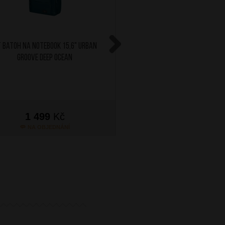
 Batoh na notebook 15,6" Urban
AT Batoh na notebook 15
Groove Deep Ocean
Groove Stone Bl
Next
1 499
Kč
1 499
Kč
NA OBJEDNÁNÍ
NA OBJEDNÁN