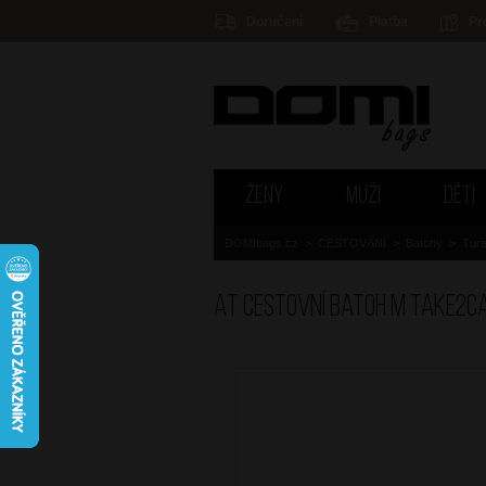
Doručení
Platba
Pr
ŽENY
MUŽI
DĚTI
DOMIbags.cz
>
CESTOVÁNÍ
>
Batohy
>
Turi
AT Cestovní batoh M Take2Ca