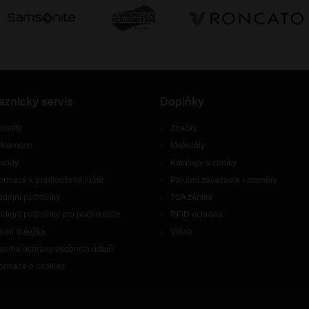
aznický servis
Doplňky
ntakty
Značky
klamace
Materiály
vody
Katalogy a ceníky
formace k prodloužené lhůtě
Palubní zavazadla - rozměry
odejní podmínky
TSA zámek
odejní podmínky pro podnikatele
RFID ochrana
ávní doložka
Videa
avidla ochrany osobních údajů
formace o cookies