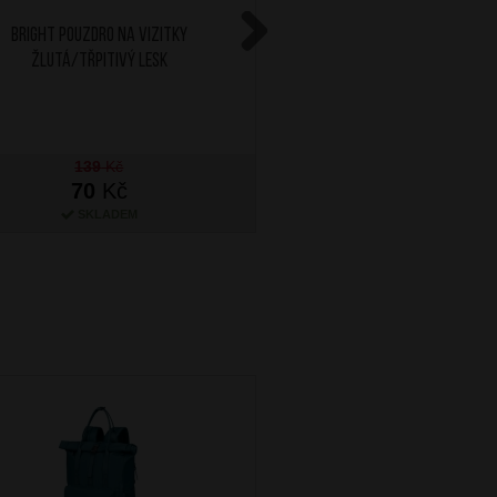
BRIGHT Pouzdro na vizitky
BRIGHT Pouzdro na vizi
Žlutá/Třpitivý lesk
Next
139
Kč
259
Kč
70
Kč
130
Kč
SKLADEM
SKLADEM