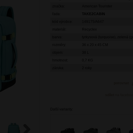
značka:
American Tourister
řada:
TAKE2CABIN
kód výrobce:
149175/A647
materiál:
Recyclex
barva:
tyrkysová (turquoise), zelená (
rozměry:
36 x 20 x 45 CM
objem:
38 L
hmotnost:
0,7 KG
záruka:
2 roky
porovnat
sdílet
na facebo
Další varianty: