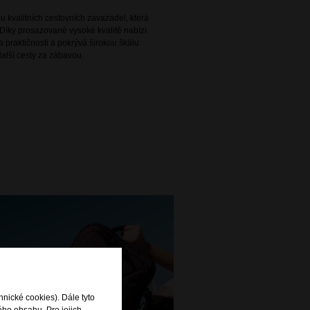
 kvalitních cestovních zavazadel, která
Díky prosazované vysoké kvalitě nabízí
 praktičnosti a pokrývá širokou škálu
alší cesty za zábavou.
hnické cookies). Dále tyto