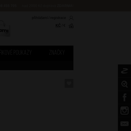
08 455 705
nad 2000 Kč doprava
ZDARMA
!
přihlášení
/
registrace
KČ
/
€
RKOVÉ POUKAZY
ZNAČKY