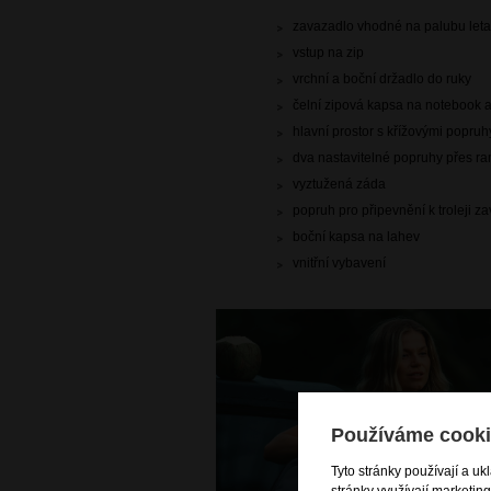
zavazadlo vhodné na palubu leta
vstup na zip
vrchní a boční držadlo do ruky
čelní zipová kapsa na notebook a
hlavní prostor s křížovými popru
dva nastavitelné popruhy přes r
vyztužená záda
popruh pro připevnění k troleji z
boční kapsa na lahev
vnitřní vybavení
Používáme cooki
Tyto stránky používají a uk