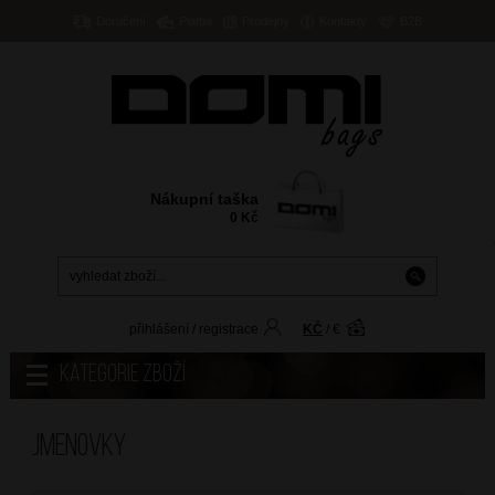
Doručení
Platba
Prodejny
Kontakty
B2B
Nákupní taška
0
Kč
přihlášení
/
registrace
KČ
/
€
Kategorie zboží
Jmenovky