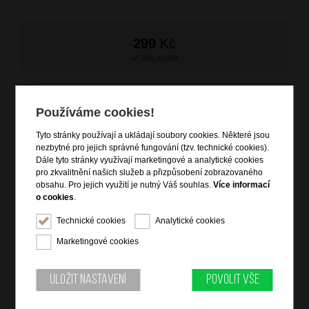
299
Kč
SKLADEM
Používáme cookies!
Tyto stránky používají a ukládají soubory cookies. Některé jsou
nezbytné pro jejich správné fungování (tzv. technické cookies).
Dále tyto stránky využívají marketingové a analytické cookies
pro zkvalitnění našich služeb a přizpůsobení zobrazovaného
obsahu. Pro jejich využití je nutný Váš souhlas.
Více informací
o cookies
.
AT Sada 2 jmenovek na zavazadlo Papaya Pop
Technické cookies
Analytické cookies
značka: American Tourister
Marketingové cookies
materiál: polyuretan
barva: žlutá (yellow)
záruka: 2 roky
Uložit nastavení
Povolit vše
kód zboží: AT-MF320002