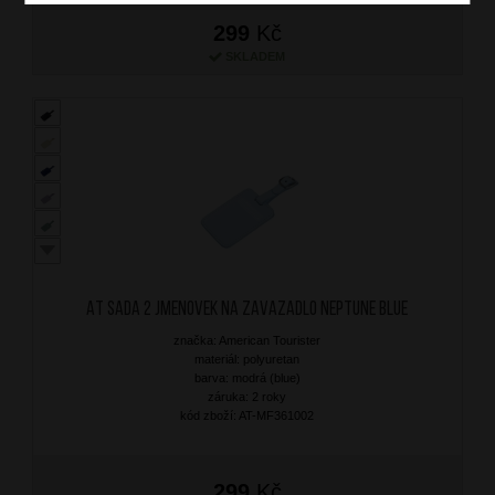
299
Kč
SKLADEM
AT Sada 2 jmenovek na zavazadlo Neptune Blue
značka: American Tourister
materiál: polyuretan
barva: modrá (blue)
záruka: 2 roky
kód zboží: AT-MF361002
299
Kč