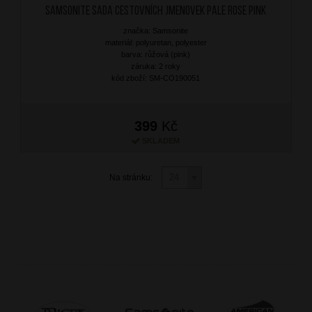
SAMSONITE Sada cestovních jmenovek Pale Rose Pink
značka: Samsonite
materiál: polyuretan, polyester
barva: růžová (pink)
záruka: 2 roky
kód zboží: SM-CO190051
399
Kč
SKLADEM
Na stránku: