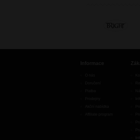
Informace
Zák
O nás
Ko
Doručení
Re
Platba
Ná
Prodejny
In
Akční nabídka
Pr
Affiliate program
Pr
Pr
Pr
In