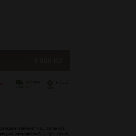
4 999 Kč
doprava
Hlídací
Vás
zdarma
pes
e zavazadel s původem datujícím se více
 prodejcem zavazadel ve Spojených státech,