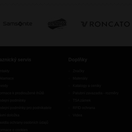
aznický servis
Doplňky
ntakty
Značky
klamace
Materiály
vody
Katalogy a ceníky
formace k prodloužené lhůtě
Palubní zavazadla - rozměry
odejní podmínky
TSA zámek
odejní podmínky pro podnikatele
RFID ochrana
ávní doložka
Videa
avidla ochrany osobních údajů
formace o cookies