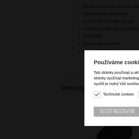
křížové popruhy pro upevnění o
výsuvná nastavitelná trolej
vrchní a boční držadlo do ruky
4 rotační kolečka redukující hluk 
TSA zámek
integrovaná jmenovka
zip pro rozšíření objemu
Používáme cooki
Tyto stránky používají a uk
stránky využívají marketin
využití je nutný Váš souhla
Mohlo by se vám také hodit
Technické cookies
A
Uložit nastavení