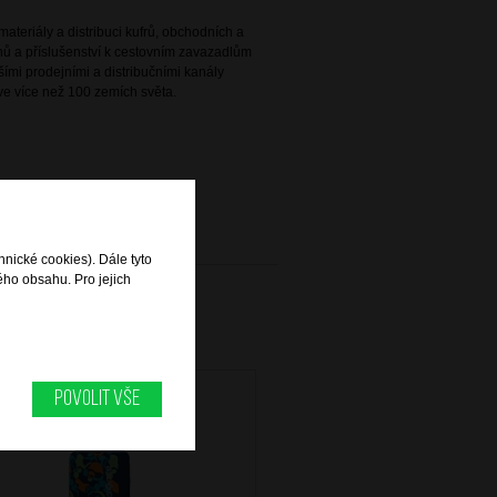
ateriály a distribuci kufrů, obchodních a
ů a příslušenství k cestovním zavazadlům
ími prodejními a distribučními kanály
e více než 100 zemích světa.
hnické cookies). Dále tyto
ého obsahu. Pro jejich
Povolit vše