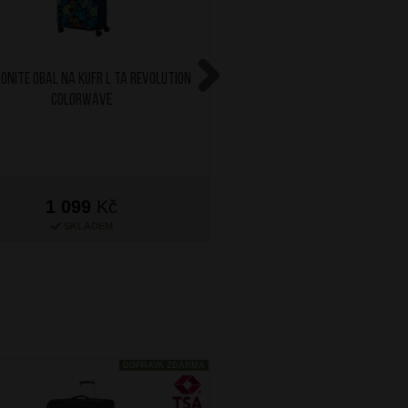
ONITE Obal na kufr L TA Revolution
AT Cestovní polštářek M
Colorwave
Blue
Next
1 099
Kč
499
Kč
SKLADEM
SKLADEM
DOPRAVA ZDARMA