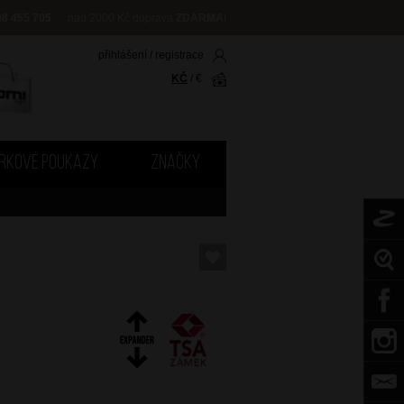
08 455 705
nad 2000 Kč doprava
ZDARMA
!
přihlášení
/
registrace
KČ
/
€
RKOVÉ POUKAZY
ZNAČKY