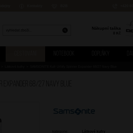
odejny
Kontakty
B2B
+420 6
Nákupní taška
0
Kč
CESTOVÁNÍ
NOTEBOOK
DOPLŇKY
DÁ
>
Látkové kufry
>
SAMSONITE Kufr Urbify Spinner Expander 68/27 Navy Blue
er Expander 68/27 Navy Blue
kategorie:
Látkové kufry