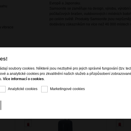
Evropě a Japonsku.
bsahu
Samsonite se zaměřuje na design, výrobu, výrobní m
počítačových brašen, outdoorových i módních batoh
po celém světě. Produkty Samsonite jsou nejrůznějš
dodávány zákazníkům na více než 46 000 místech v
a vibrace
es!
ládají soubory cookies. Některé jsou nezbytné pro jejich správné fungování (tzv. tec
gové a analytické cookies pro zkvalitnění našich služeb a přizpůsobení zobrazovan
s.
Více informací o cookies
.
Analytické cookies
Marketingové cookies
KCE - 50%