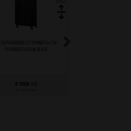
 Kufr Wanderlite Spinner 84/38
SAMSONITE Kufr Gotwis
Expander Shadow Black
Expander 78/31 B
Next
4 999
Kč
4 999
Kč
SKLADEM
SKLADEM