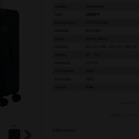
značka:
Samsonite
řada:
URBIFY
kód výrobce:
150716/1598
materiál:
Recyclex
barva:
modrá (blue)
rozměry:
43 x 27 x 68 - 43 x 31 x 68 CM
objem:
68 - 76 L
hmotnost:
2,8 KG
TSA zámek:
ANO
Expander:
ANO
záruka:
5 let
porovnat
sdílet
na facebo
Další varianty: