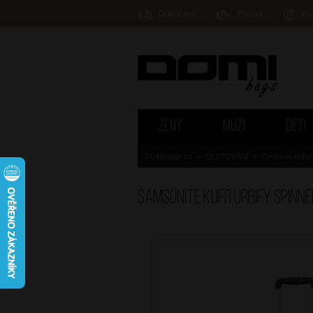
Doručení
Platba
Pr
ŽENY
MUŽI
DĚTI
DOMIbags.cz
>
CESTOVÁNÍ
>
Cestovní kufry
SAMSONITE Kufr Urbify Spinn