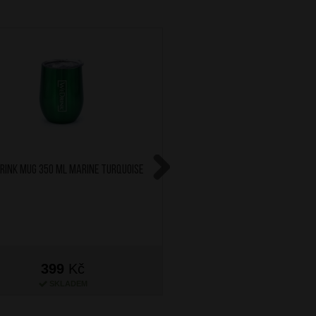
RINK Mug 350 ml Marine Turquoise
AT Sada 2 jmenovek na 
Solar Pink
Next
399
Kč
299
Kč
SKLADEM
SKLADEM