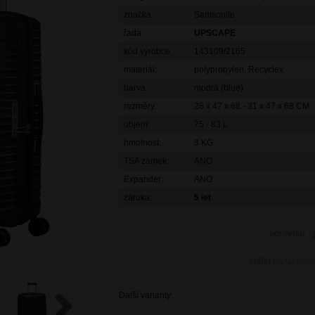
značka:
Samsonite
řada:
UPSCAPE
kód výrobce:
143109/2165
materiál:
polypropylen, Recyclex
barva:
modrá (blue)
rozměry:
28 x 47 x 68 - 31 x 47 x 68 CM
objem:
75 - 83 L
hmotnost:
3 KG
TSA zámek:
ANO
Expander:
ANO
záruka:
5 let
porovnat
sdílet
na facebo
Další varianty: