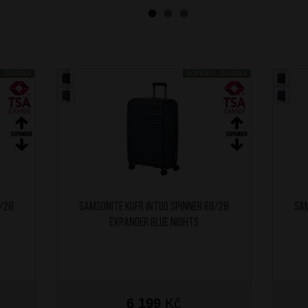
A ZDARMA
DOPRAVA ZDARMA
9/28
SAMSONITE Kufr Intuo Spinner 69/28
SAM
Expander Blue Nights
6 199
Kč