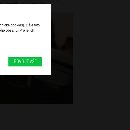
e více než 100 zemích světa.
hnické cookies). Dále tyto
ého obsahu. Pro jejich
Povolit vše