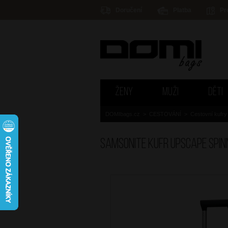
Doručení
Platba
Pr
ŽENY
MUŽI
DĚTI
DOMIbags.cz
>
CESTOVÁNÍ
>
Cestovní kufry
SAMSONITE Kufr Upscape Spin