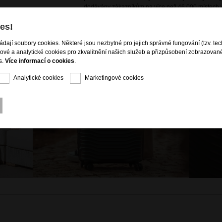
dodávány zákazníkům na více než 46 000 místech v
es!
ládají soubory cookies. Některé jsou nezbytné pro jejich správné fungování (tzv. tec
gové a analytické cookies pro zkvalitnění našich služeb a přizpůsobení zobrazovan
s.
Více informací o cookies
.
Analytické cookies
Marketingové cookies