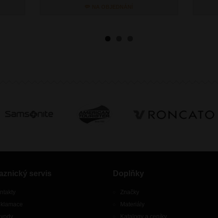
NA OBJEDNÁNÍ
aznický servis
Doplňky
ntakty
Značky
klamace
Materiály
vody
Katalogy a ceníky