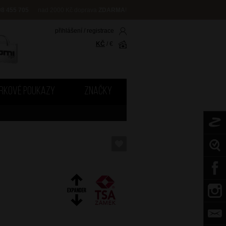
08 455 705
nad 2000 Kč doprava
ZDARMA
!
přihlášení
/
registrace
KČ
/
€
RKOVÉ POUKAZY
ZNAČKY