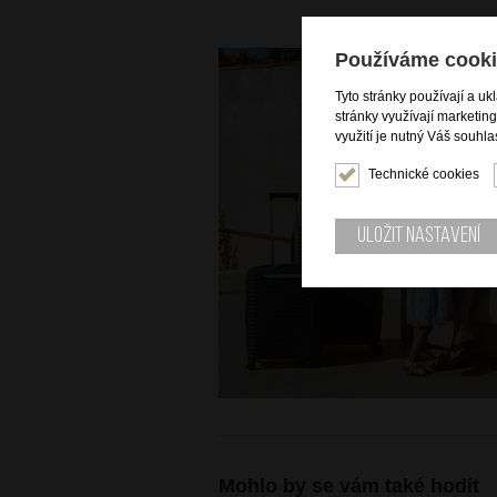
Používáme cooki
Tyto stránky používají a uk
stránky využívají marketin
využití je nutný Váš souhla
Technické cookies
Uložit nastavení
Mohlo by se vám také hodit