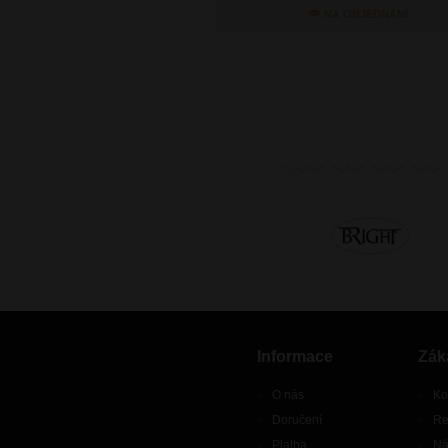
NA OBJEDNÁNÍ
Informace
Zák
O nás
Ko
Doručení
Re
Platba
Ná