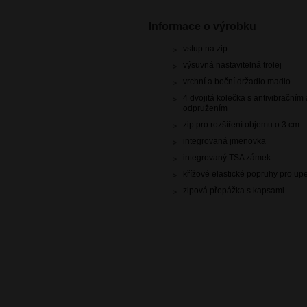
Informace o výrobku
vstup na zip
výsuvná nastavitelná trolej
vrchní a boční držadlo madlo
4 dvojitá kolečka s antivibračním
odpružením
zip pro rozšíření objemu o 3 cm
integrovaná jmenovka
integrovaný TSA zámek
křížové elastické popruhy pro u
zipová přepážka s kapsami