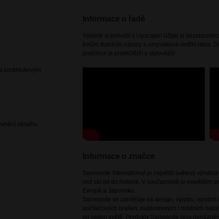
Informace o řadě
Vyberte si pohodlí s Upscape! Užijte si bezstarost
kolům tlumícím nárazy a omyvatelné vnitřní látce. Dí
podšívce je praktičtější a stylovější!
 a protihlukovým
pevnění obsahu
Informace o značce
Samsonite International je největší světový výrobc
než sto let do historie. V současnosti je největším
Evropě a Japonsku.
Samsonite se zaměřuje na design, výrobu, výrobní m
počítačových brašen, outdoorových i módních batoh
po celém světě. Produkty Samsonite jsou nejrůznějš