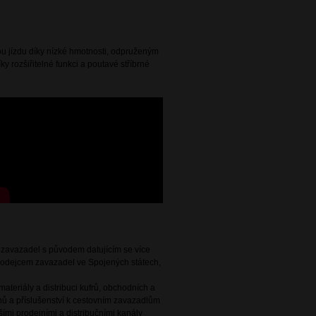
nou jízdu díky nízké hmotnosti, odpruženým
ky rozšiřitelné funkci a poutavé stříbrné
e zavazadel s původem datujícím se více
 prodejcem zavazadel ve Spojených státech,
ateriály a distribuci kufrů, obchodních a
ů a příslušenství k cestovním zavazadlům
ími prodejními a distribučními kanály