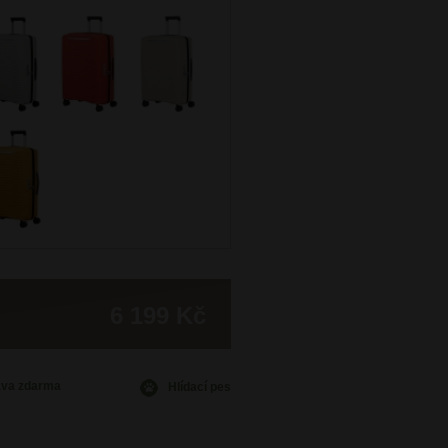
6 199 Kč
ava
zdarma
Hlídací pes