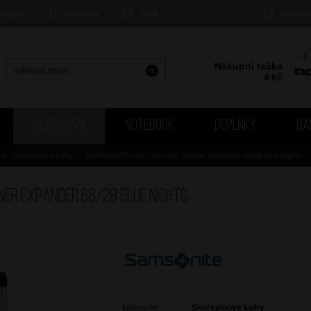
odejny
Kontakty
B2B
+420 6
Nákupní taška
0
Kč
CESTOVÁNÍ
NOTEBOOK
DOPLŇKY
DÁ
>
Skořepinové kufry
>
SAMSONITE Kufr Upscape Spinner Expander 68/28 Blue Nights
ner Expander 68/28 Blue Nights
kategorie:
Skořepinové kufry