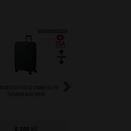
DOPRAVA ZDARMA
SONITE Kufr Intuo Spinner 69/28
SAMSONITE Kufr Magnum E
Expander Olive Green
75/32 Ice Blue
Next
6 199
Kč
6 299
Kč