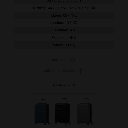
barva:
zelená (green)
rozměry:
46 x 27 x 67 - 46 x 30 x 67 CM
objem:
69 - 75 L
hmotnost:
3,5 KG
TSA zámek:
ANO
Expander:
ANO
záruka:
3 roky
porovnat
sdílet
na facebooku
Další varianty: