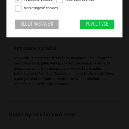
4 dvojitá rotační kolečka
Marketingové cookies
výsuvná nastavitelná trolej
TSA zámek
Uložit nastavení
Povolit vše
vnitřní křížové pásy pro udržení obsahu
jedna vnitřní polovina uzavíratelná na zip
Informace o značce
American Tourister nabízí rozsáhlou modelovou řadu kvalitních
cestovních zavazadel, která jsou svěží, zábavná a barevná za
dostupnou cenu. Díky prosazované vysoké kvalitě nabízí
kolekce značky American Tourister kombinaci stylu a praktičnosti
a pokrývá širokou škálu cestovních zavazadel, ideálních pro
všechny vaše další cesty za zábavou.
Mohlo by se vám také hodit