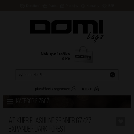
Doručení
Platba
Prodejny
Kontakty
B2B
Nákupní taška
0
Kč
přihlášení
/
registrace
KČ
/
€
Kategorie zboží
AT Kufr Flashline Spinner 67/27
Expander Dark Forest