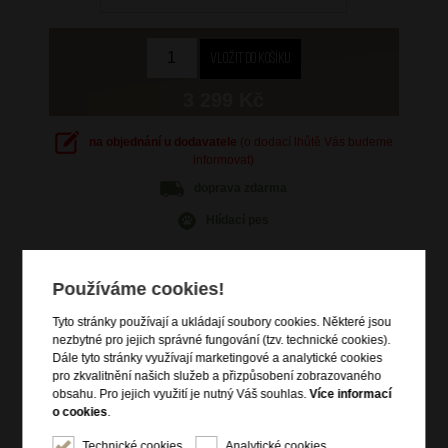
3 299 Kč
na objednání u dodavatele
(o dodací lhůtě Vás budeme
informovat)
doprava
zdarma
Hlídací pes
Používáme cookies!
Tyto stránky používají a ukládají soubory cookies. Některé jsou
Informace o výrobku
nezbytné pro jejich správné fungování (tzv. technické cookies).
Dále tyto stránky využívají marketingové a analytické cookies
vstup na zip
pro zkvalitnění našich služeb a přizpůsobení zobrazovaného
zip pro rozšíření objemu
obsahu. Pro jejich využití je nutný Váš souhlas.
Více informací
o cookies
.
horní madlo do ruky
boční madlo do ruky
Technické cookies
Analytické cookies