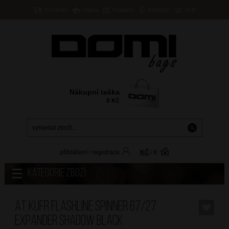
Doručení
Platba
Prodejny
Kontakty
B2B
Nákupní taška
0
Kč
přihlášení
/
registrace
KČ
/
€
Kategorie zboží
AT Kufr Flashline Spinner 67/27
Expander Shadow Black