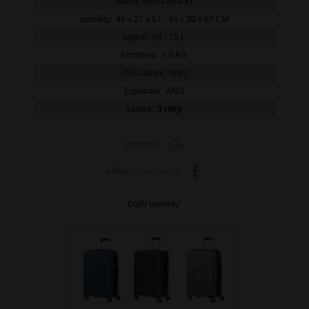
barva:
černá (black)
rozměry:
46 x 27 x 67 - 46 x 30 x 67 CM
objem:
69 - 75 L
hmotnost:
3,5 KG
TSA zámek:
ANO
Expander:
ANO
záruka:
3 roky
porovnat
sdílet
na facebooku
Další varianty: