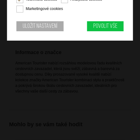
4 dvojitá rotační kolečka
Marketingové cookies
výsuvná nastavitelná trolej
TSA zámek
Uložit nastavení
Povolit vše
vnitřní křížové pásy pro udržení obsahu
jedna vnitřní polovina uzavíratelná na zip
Informace o značce
American Tourister nabízí rozsáhlou modelovou řadu kvalitních
cestovních zavazadel, která jsou svěží, zábavná a barevná za
dostupnou cenu. Díky prosazované vysoké kvalitě nabízí
kolekce značky American Tourister kombinaci stylu a praktičnosti
a pokrývá širokou škálu cestovních zavazadel, ideálních pro
všechny vaše další cesty za zábavou.
Mohlo by se vám také hodit