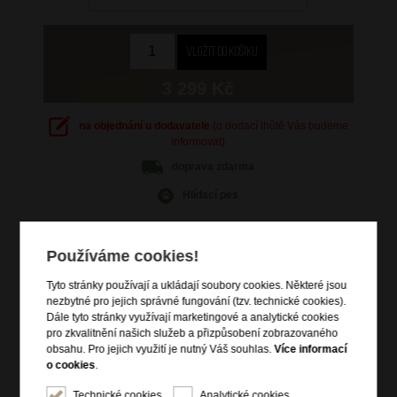
3 299 Kč
na objednání u dodavatele
(o dodací lhůtě Vás budeme
informovat)
doprava
zdarma
Hlídací pes
Používáme cookies!
Tyto stránky používají a ukládají soubory cookies. Některé jsou
Informace o výrobku
nezbytné pro jejich správné fungování (tzv. technické cookies).
Dále tyto stránky využívají marketingové a analytické cookies
vstup na zip
pro zkvalitnění našich služeb a přizpůsobení zobrazovaného
zip pro rozšíření objemu
obsahu. Pro jejich využití je nutný Váš souhlas.
Více informací
o cookies
.
horní madlo do ruky
boční madlo do ruky
Technické cookies
Analytické cookies