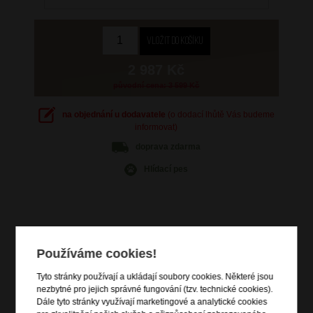
2 987 Kč
původní cena: 3 599 Kč
na objednání u dodavatele
(o dodací lhůtě Vás budeme
informovat)
doprava
zdarma
Hlídací pes
Informace o výrobku
Používáme cookies!
vstup na zip a zip pro rozšíření objemu
Tyto stránky používají a ukládají soubory cookies. Některé jsou
integrovaný TSA zámek
nezbytné pro jejich správné fungování (tzv. technické cookies).
Dále tyto stránky využívají marketingové a analytické cookies
výsuvná nastavitelná trolej