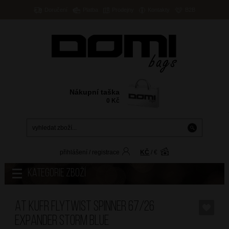
Doručení
Platba
Prodejny
Kontakty
B2B
Nákupní taška
0
Kč
přihlášení
/
registrace
KČ
/
€
Kategorie zboží
AT Kufr Flytwist Spinner 67/26
Expander Storm Blue