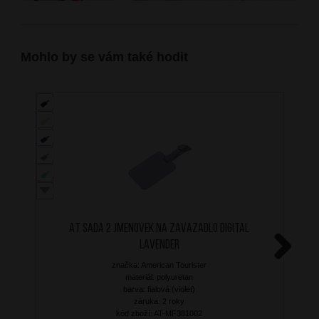
Mohlo by se vám také hodit
AT Sada 2 jmenovek na zavazadlo Digital
Lavender
značka: American Tourister
Next
materiál: polyuretan
barva: fialová (violet)
záruka: 2 roky
kód zboží: AT-MF381002