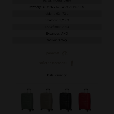
barva:
modrá (blue)
rozměry:
45 x 26 x 67 - 45 x 29 x 67 CM
objem:
63 - 73 L
hmotnost:
3,2 KG
TSA zámek:
ANO
Expander:
ANO
záruka:
3 roky
porovnat
sdílet
na facebooku
Další varianty: