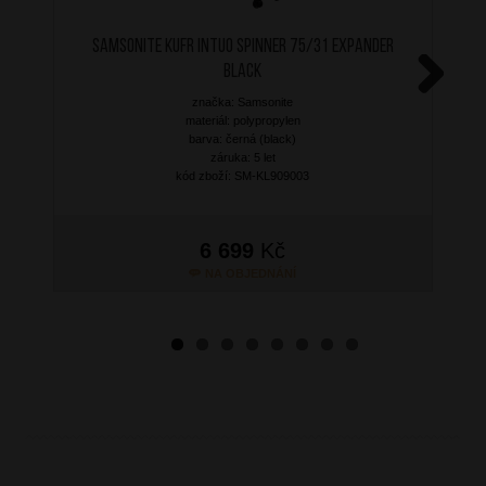
SAMSONITE Kufr Intuo Spinner 75/31 Expander
Black
značka: Samsonite
Next
materiál: polypropylen
barva: černá (black)
záruka: 5 let
kód zboží: SM-KL909003
6 699
Kč
NA OBJEDNÁNÍ