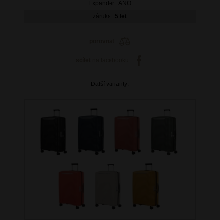
Expander:
ANO
záruka:
5 let
porovnat
sdílet
na facebooku
Další varianty: