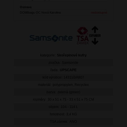
Ostrava
DOMIbags OC Nová Karolina
nedostupné
kategorie:
Skořepinové kufry
značka:
Samsonite
řada:
UPSCAPE
kód výrobce:
143110/A807
materiál:
polypropylen, Recyclex
barva:
zelená (green)
rozměry:
30 x 51 x 75 - 33 x 51 x 75 CM
objem:
104 - 114 L
hmotnost:
3,4 KG
TSA zámek:
ANO