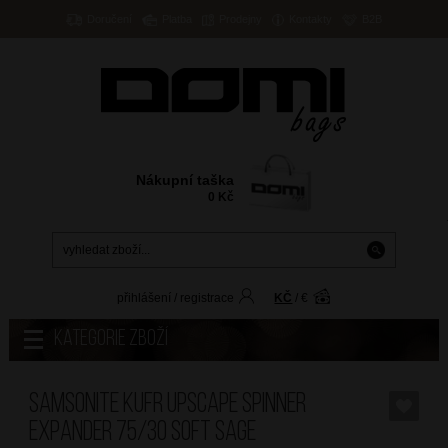
Doručení
Platba
Prodejny
Kontakty
B2B
Nákupní taška
0
Kč
přihlášení
/
registrace
KČ
/
€
Kategorie zboží
SAMSONITE Kufr Upscape Spinner
Expander 75/30 Soft Sage