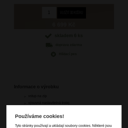
6 699 Kč
skladem 6 ks
doprava
zdarma
Hlídací pes
Informace o výrobku
vstup na zip
výsuvná nastavitelná trolej
vrchní a boční držadlo madlo
Používáme cookies!
4 dvojitá kolečka s antivibračním a protihlukovým
odpružením
Tyto stránky používají a ukládají soubory cookies. Některé jsou
zip pro rozšíření objemu o 3 cm