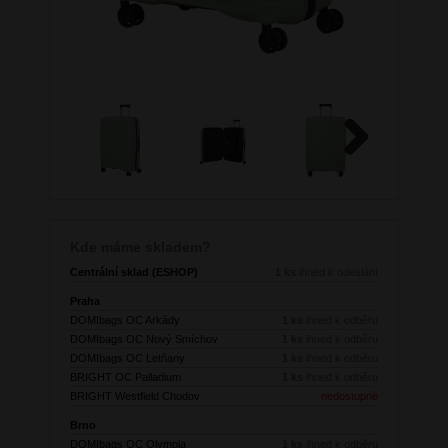
Next
Kde máme skladem?
Centrální sklad (ESHOP)
1 ks
ihned k odeslání
Praha
DOMIbags OC Arkády
1 ks
ihned k odběru
DOMIbags OC Nový Smíchov
1 ks
ihned k odběru
DOMIbags OC Letňany
1 ks
ihned k odběru
BRIGHT OC Palladium
1 ks
ihned k odběru
BRIGHT Westfield Chodov
nedostupné
Brno
DOMIbags OC Olympia
1 ks
ihned k odběru