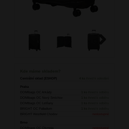
Next
Kde máme skladem?
Centrální sklad (ESHOP)
4 ks
ihned k odeslání
Praha
DOMIbags OC Arkády
1 ks
ihned k odběru
DOMIbags OC Nový Smíchov
1 ks
ihned k odběru
DOMIbags OC Letňany
1 ks
ihned k odběru
BRIGHT OC Palladium
1 ks
ihned k odběru
BRIGHT Westfield Chodov
nedostupné
Brno
DOMIbags OC Olympia
nedostupné