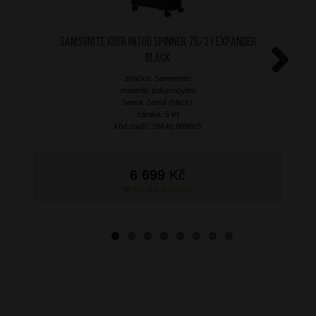
SAMSONITE Kufr Intuo Spinner 75/31 Expander
Black
značka: Samsonite
Next
materiál: polypropylen
barva: černá (black)
záruka: 5 let
kód zboží: SM-KL909003
6 699
Kč
NA OBJEDNÁNÍ