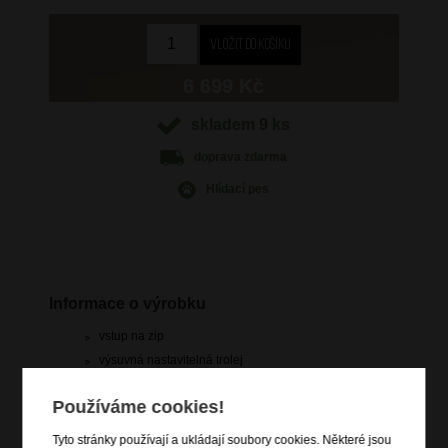
6 699 Kč
skladem 9 ks
doprava
zdarma
Hlídací pes
Informace o výrobku
vstup na zip
výsuvná nastavitelná trolej
vrchní a boční držadlo madlo
Používáme cookies!
4 dvojitá kolečka s antivibračním a protihlukovým
odpružením
Tyto stránky používají a ukládají soubory cookies. Některé jsou
zip pro rozšíření objemu o 3 cm