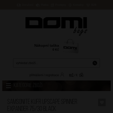
Doručení
Platba
Prodejny
Kontakty
B2B
Nákupní taška
0
Kč
přihlášení
/
registrace
KČ
/
€
Kategorie zboží
SAMSONITE Kufr Upscape Spinner
Expander 75/30 Black