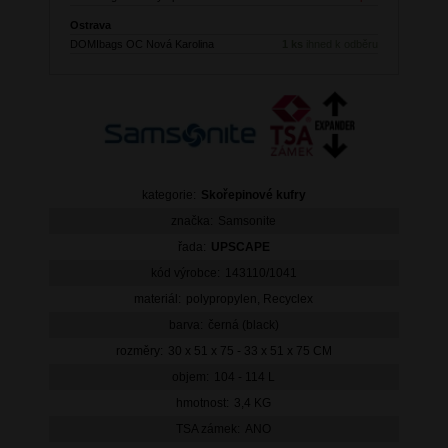
Ostrava
DOMIbags OC Nová Karolina
1 ks
ihned k odběru
kategorie:
Skořepinové kufry
značka:
Samsonite
řada:
UPSCAPE
kód výrobce:
143110/1041
materiál:
polypropylen, Recyclex
barva:
černá (black)
rozměry:
30 x 51 x 75 - 33 x 51 x 75 CM
objem:
104 - 114 L
hmotnost:
3,4 KG
TSA zámek:
ANO