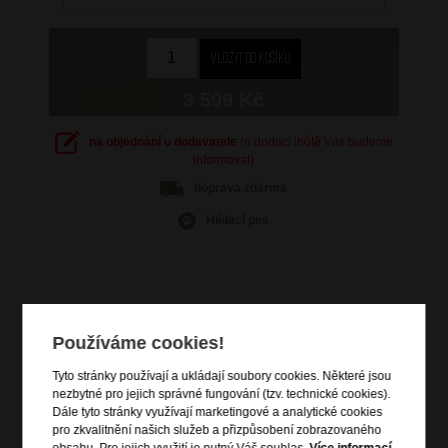
3 599 Kč
na objednání u dodavatele
(o dodací lhůtě Vás budeme
informovat)
doprava
zdarma
Hlídací pes
Informace o výrobku
Používáme cookies!
vstup na zip
Tyto stránky používají a ukládají soubory cookies. Některé jsou
zip pro rozšíření objemu o 3 cm
nezbytné pro jejich správné fungování (tzv. technické cookies).
Dále tyto stránky využívají marketingové a analytické cookies
výsuvná polohovatelná trolej
pro zkvalitnění našich služeb a přizpůsobení zobrazovaného
vrchní a boční držadlo do ruky