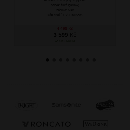
barva: žlutá (yellow)
záruka: 5 let
kód zboží: RV-41815206
4 499
Kč
3 599
Kč
SKLADEM