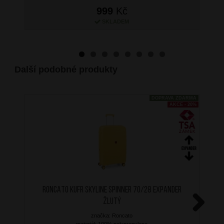
999
Kč
SKLADEM
Další podobné produkty
DOPRAVA ZDARMA
AKCE - 20%
RONCATO Kufr Skyline Spinner 70/28 Expander
Žlutý
značka: Roncato
Next
materiál: 100% polypropylene