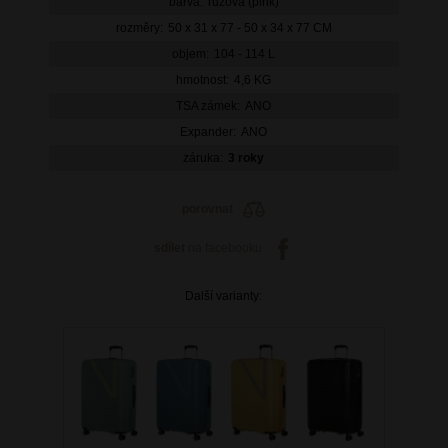
barva:
růžová (pink)
rozměry:
50 x 31 x 77 - 50 x 34 x 77 CM
objem:
104 - 114 L
hmotnost:
4,6 KG
TSA zámek:
ANO
Expander:
ANO
záruka:
3 roky
porovnat
sdílet
na facebooku
Další varianty: