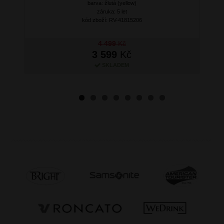
barva: žlutá (yellow)
záruka: 5 let
kód zboží: RV-41815206
4 499
Kč
3 599
Kč
SKLADEM