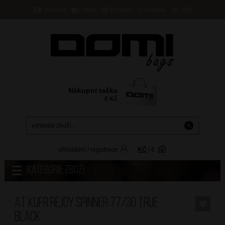
Doručení
Platba
Prodejny
Kontakty
B2B
Nákupní taška
0
Kč
přihlášení
/
registrace
KČ
/
€
Kategorie zboží
AT Kufr Rejoy Spinner 77/30 True
Black