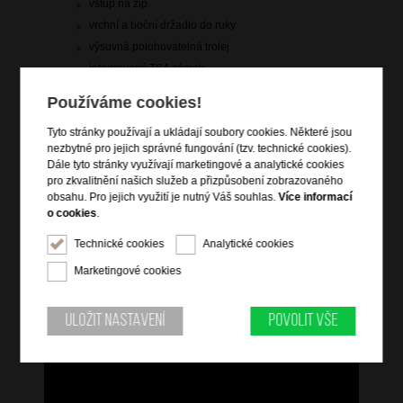
vstup na zip
vrchní a boční držadlo do ruky
výsuvná polohovatelná trolej
integrovaný TSA zámek
4 dvojitá rotační kolečka
Používáme cookies!
arch nálepek pro personifikaci zavazadla
Tyto stránky používají a ukládají soubory cookies. Některé jsou
křížové popruhy pro udržení obsahu
nezbytné pro jejich správné fungování (tzv. technické cookies).
vnitřní zipová přepážka s kapsou
Dále tyto stránky využívají marketingové a analytické cookies
pro zkvalitnění našich služeb a přizpůsobení zobrazovaného
obsahu. Pro jejich využití je nutný Váš souhlas.
Více informací
Informace o řadě
o cookies
.
Seznamte se s Rejoy, zářivou kolekcí kufrů v řadě jasných barev.
Technické cookies
Analytické cookies
S hladkými, dvojitými koly a vestavěným TSA zámkem jsou tyto
kufry praktické i nápadité. Pro dodatečný nádech "radosti"
Marketingové cookies
získáte také speciální nálepky, kterými si kufr přizpůsobíte tak,
jak chcete: vyberte si písmena a emotikony a užijte si spoustu
zábavy!
Uložit nastavení
Povolit vše