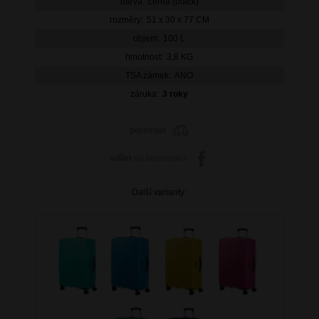
barva:
černá (black)
rozměry:
51 x 30 x 77 CM
objem:
100 L
hmotnost:
3,8 KG
TSA zámek:
ANO
záruka:
3 roky
porovnat
sdílet
na facebooku
Další varianty: