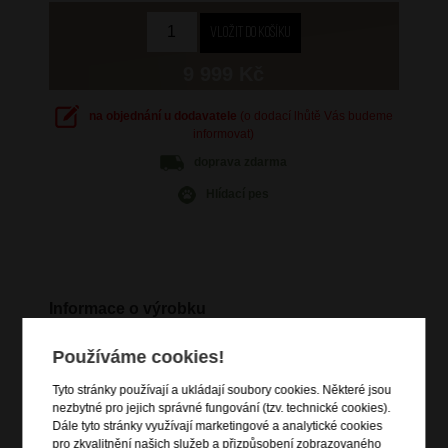
9 999 Kč
na objednání u dodavatele
(o dodací lhůtě Vás budeme
informovat)
doprava
zdarma
Hlídací pes
Informace o výrobku
vstup na zip
Používáme cookies!
horní a boční madlo do ruky
4 XL rotační kolečka s trojitými kuličkovými ložisky pro
Tyto stránky používají a ukládají soubory cookies. Některé jsou
plynulý chod
nezbytné pro jejich správné fungování (tzv. technické cookies).
Dále tyto stránky využívají marketingové a analytické cookies
výsuvná polohovatelná trolej
pro zkvalitnění našich služeb a přizpůsobení zobrazovaného