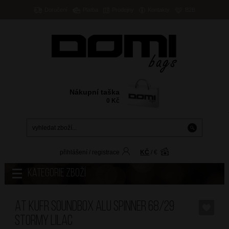
Doručení
Platba
Prodejny
Kontakty
B2B
Nákupní taška
0
Kč
přihlášení
/
registrace
KČ
/
€
Kategorie zboží
AT Kufr Soundbox Alu Spinner 68/29
Stormy Lilac