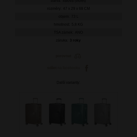
barva:
fialová (violet)
rozměry:
47 x 29 x 68 CM
objem:
73 L
hmotnost:
5,8 KG
TSA zámek:
ANO
záruka:
3 roky
porovnat
sdílet
na facebooku
Další varianty: