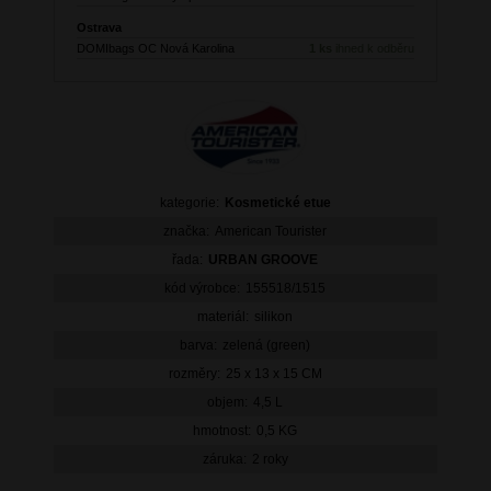
Ostrava
DOMIbags OC Nová Karolina
1 ks
ihned k odběru
kategorie:
Kosmetické etue
značka:
American Tourister
řada:
URBAN GROOVE
kód výrobce:
155518/1515
materiál:
silikon
barva:
zelená (green)
rozměry:
25 x 13 x 15 CM
objem:
4,5 L
hmotnost:
0,5 KG
záruka:
2 roky