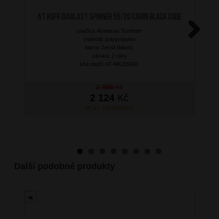
AT Kufr Diablast Spinner 55/20 Cabin Black Code
značka: American Tourister
materiál: polypropylen
Next
barva: černá (black)
záruka: 2 roky
kód zboží: AT-MK209001
2 499
Kč
2 124
Kč
NA OBJEDNÁNÍ
Další podobné produkty