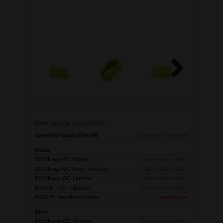
Next
Kde máme skladem?
Centrální sklad (ESHOP)
1 ks
ihned k odeslání
Praha
DOMIbags OC Arkády
1 ks
ihned k odběru
DOMIbags OC Nový Smíchov
1 ks
ihned k odběru
DOMIbags OC Letňany
1 ks
ihned k odběru
BRIGHT OC Palladium
1 ks
ihned k odběru
BRIGHT Westfield Chodov
nedostupné
Brno
DOMIbags OC Olympia
1 ks
ihned k odběru