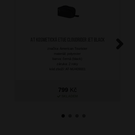
AT Kosmetická etue Cloudrider Jet Black
značka: American Tourister
Next
materiál: polyester
barva: černá (black)
záruka: 2 roky
kód zboží: AT-MJ409001
799
Kč
SKLADEM