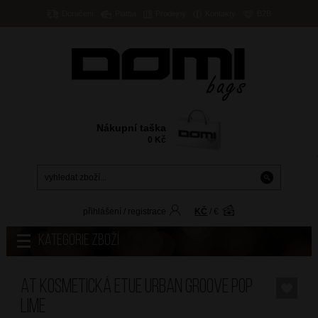
Doručení
Platba
Prodejny
Kontakty
B2B
Nákupní taška
0
Kč
přihlášení
/
registrace
KČ
/
€
Kategorie zboží
AT Kosmetická etue Urban Groove Pop
Lime