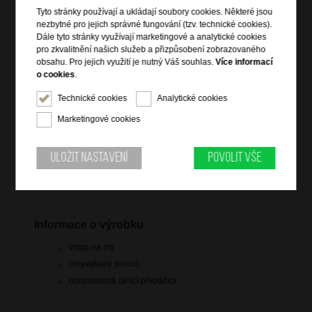
Tyto stránky používají a ukládají soubory cookies. Některé jsou
nezbytné pro jejich správné fungování (tzv. technické cookies).
Dále tyto stránky využívají marketingové a analytické cookies
pro zkvalitnění našich služeb a přizpůsobení zobrazovaného
obsahu. Pro jejich využití je nutný Váš souhlas.
Více informací
o cookies
.
799 Kč
Technické cookies
Analytické cookies
Marketingové cookies
skladem 7 ks
Hlídací pes
Uložit nastavení
Povolit vše
Informace o výrobku
vstup na zip
omyvatelný povrch
odnímatelná dělící přepážka