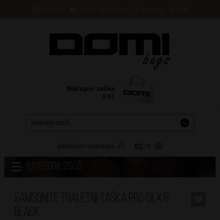
Doručení
Platba
Prodejny
Kontakty
B2B
Nákupní taška
0
Kč
přihlášení
/
registrace
KČ
/
€
Kategorie zboží
SAMSONITE Toaletní taška PRO-DLX 6
Black