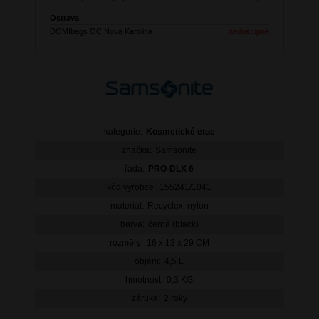
Ostrava
DOMIbags OC Nová Karolina
nedostupné
kategorie:
Kosmetické etue
značka:
Samsonite
řada:
PRO-DLX 6
kód výrobce:
155241/1041
materiál:
Recyclex, nylon
barva:
černá (black)
rozměry:
16 x 13 x 29 CM
objem:
4,5 L
hmotnost:
0,3 KG
záruka:
2 roky