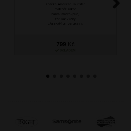
značka: American Tourister
materiál: silikon
Next
barva: modrá (blue)
záruka: 2 roky
kód zboží: AT-24GB3066
799
Kč
SKLADEM