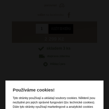
porovnat
sdílet
na facebooku
2 299 Kč
skladem 3 ks
doprava
zdarma
Hlídací pes
Používáme cookies!
Informace o výrobku
Tyto stránky používají a ukládají soubory cookies. Některé jsou
vstup na zip
nezbytné pro jejich správné fungování (tzv. technické cookies).
dvě zipové kapsy
Dále tyto stránky využívají marketingové a analytické cookies