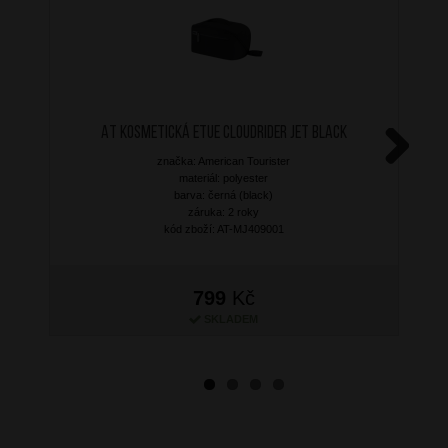
AT Kosmetická etue Cloudrider Jet Black
značka: American Tourister
Next
materiál: polyester
barva: černá (black)
záruka: 2 roky
kód zboží: AT-MJ409001
799
Kč
SKLADEM