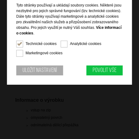
Tyto stránky používají a ukládají soubory cookies. Některé jsou
nezbytné pro jejich správné fungování (tzv. technické cookies).
Dále tyto stránky využívají marketingové a analytické cookies
pro zkvalitnění našich služeb a přizpůsobení zobrazovaného
obsahu. Pro jejich využití je nutný Váš souhlas.
Více informací
o cookies
.
799 Kč
Technické cookies
Analytické cookies
Marketingové cookies
skladem 6 ks
Hlídací pes
Uložit nastavení
Povolit vše
Informace o výrobku
vstup na zip
omyvatelný povrch
odnímatelná dělící přepážka