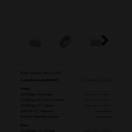
Next
Kde máme skladem?
Centrální sklad (ESHOP)
1 ks
ihned k odeslání
Praha
DOMIbags OC Arkády
1 ks
ihned k odběru
DOMIbags OC Nový Smíchov
1 ks
ihned k odběru
DOMIbags OC Letňany
1 ks
ihned k odběru
BRIGHT OC Palladium
nedostupné
BRIGHT Westfield Chodov
nedostupné
Brno
DOMIbags OC Olympia
1 ks
ihned k odběru