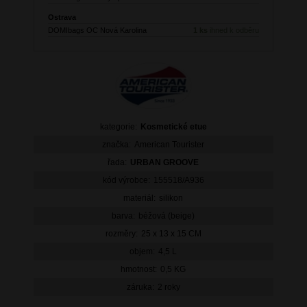
Ostrava
DOMIbags OC Nová Karolina
1 ks
ihned k odběru
kategorie:
Kosmetické etue
značka:
American Tourister
řada:
URBAN GROOVE
kód výrobce:
155518/A936
materiál:
silikon
barva:
béžová (beige)
rozměry:
25 x 13 x 15 CM
objem:
4,5 L
hmotnost:
0,5 KG
záruka:
2 roky