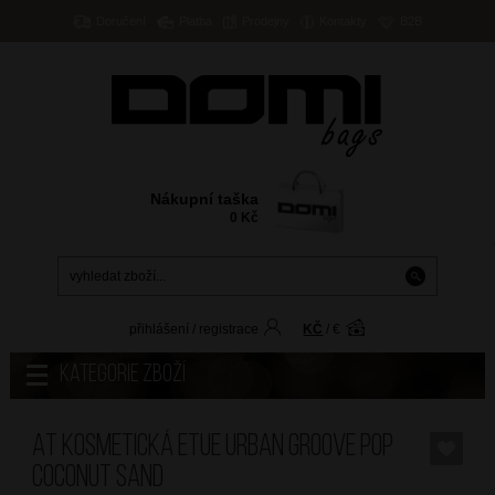
Doručení
Platba
Prodejny
Kontakty
B2B
Nákupní taška
0
Kč
přihlášení
/
registrace
KČ
/
€
Kategorie zboží
AT Kosmetická etue Urban Groove Pop
Coconut Sand