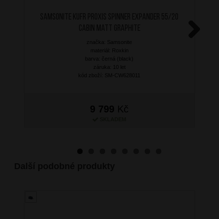
SAMSONITE Kufr Proxis Spinner Expander 55/20
Cabin Matt Graphite
značka: Samsonite
Next
materiál: Roxkin
barva: černá (black)
záruka: 10 let
kód zboží: SM-CW628011
9 799
Kč
SKLADEM
Další podobné produkty