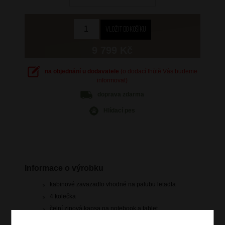
9 799 Kč
na objednání u dodavatele
(o dodací lhůtě Vás budeme
informovat)
doprava
zdarma
Hlídací pes
Informace o výrobku
kabinové zavazadlo vhodné na palubu letadla
4 kolečka
čelní zipová kapsa na notebook a tablet
zip pro rozšíření objemu o 5 cm