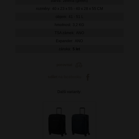
barva:
zelená (green)
rozměry:
40 x 23 x 55 - 40 x 28 x 55 CM
objem:
41 - 51 L
hmotnost:
3,2 KG
TSA zámek:
ANO
Expander:
ANO
záruka:
5 let
porovnat
sdílet
na facebooku
Další varianty: