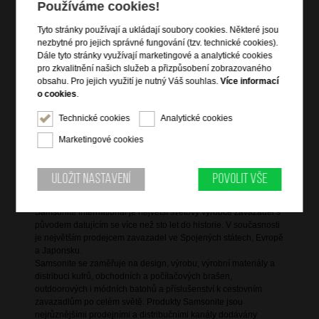
Používáme cookies!
vstup na zip
uzamykatelný na kódový TSA zámek
Tyto stránky používají a ukládají soubory cookies. Některé jsou
nezbytné pro jejich správné fungování (tzv. technické cookies).
elastické pásy na upevnění oblečení
Dále tyto stránky využívají marketingové a analytické cookies
postranní a vrchní madlo do ruky
pro zkvalitnění našich služeb a přizpůsobení zobrazovaného
vysouvací polohovatelná trolej ve tvaru T
obsahu. Pro jejich využití je nutný Váš souhlas.
Více informací
o cookies
.
chrániče dna
vnitřní zipy pro udržení obsahu
Technické cookies
Analytické cookies
jmenovka
Marketingové cookies
USB port pro externí nabíječku
Uložit nastavení
Povolit vše
Informace o značce
Samsonite International je největší světový výrobce zavazadel s
původem datujícím se více než sto let do historie. V současnosti
je největším prodejcem zavazadel ve Spojených státech, Evropě
a Japonsku.
Samsonite se zaměřuje na design, výrobu, výrobní materiály a
distribuci kufrů, obchodních a počítačových brašen,
outdoorových i módních batohů a příslušenství k cestovním
zavazadlům po celém světě. Produkty Samsonite jsou
nejrůznějšími prodejními a distribučními kanály dodávány