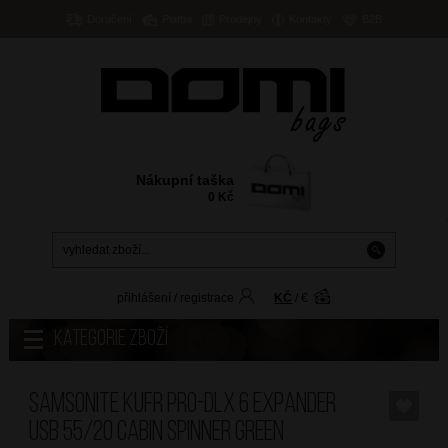
Doručení
Platba
Prodejny
Kontakty
B2B
Nákupní taška
0
Kč
přihlášení
/
registrace
KČ
/
€
Kategorie zboží
SAMSONITE Kufr PRO-DLX 6 Expander
USB 55/20 Cabin Spinner Green