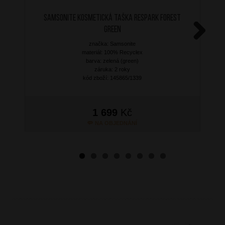
SAMSONITE Kosmetická taška Respark Forest
Green
značka: Samsonite
Next
materiál: 100% Recyclex
barva: zelená (green)
záruka: 2 roky
kód zboží: 145865/1339
1 699
Kč
NA OBJEDNÁNÍ