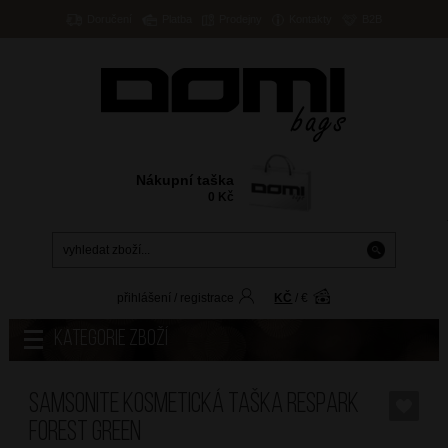
Doručení
Platba
Prodejny
Kontakty
B2B
Nákupní taška
0
Kč
přihlášení
/
registrace
KČ
/
€
Kategorie zboží
SAMSONITE Kosmetická taška Respark
Forest Green