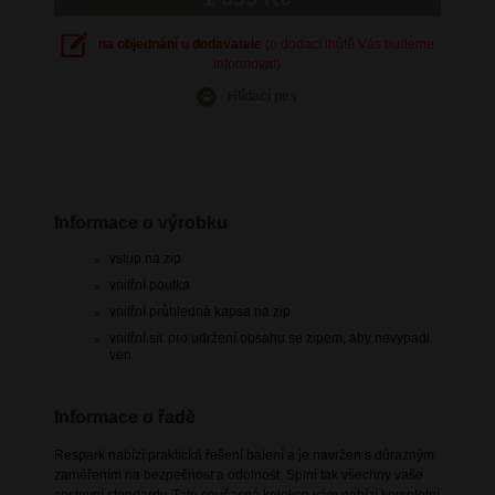
na objednání u dodavatele
(o dodací lhůtě Vás budeme
informovat)
Hlídací pes
Informace o výrobku
vstup na zip
vnitřní poutka
vnitřní průhledná kapsa na zip
vnitřní síť pro udržení obsahu se zipem, aby nevypadl
ven
Informace o řadě
Respark nabízí praktická řešení balení a je navržen s důrazným
zaměřením na bezpečnost a odolnost. Splní tak všechny vaše
cestovní standardy. Tato současná kolekce vám nabízí kompletní