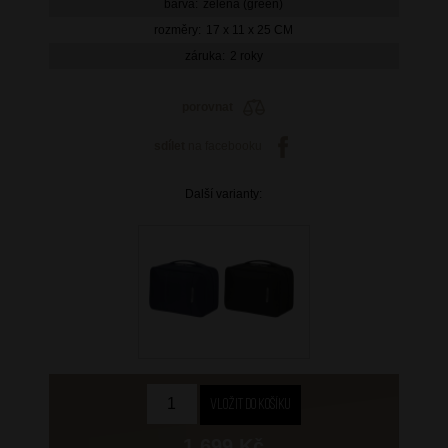
barva:
zelená (green)
rozměry:
17 x 11 x 25 CM
záruka:
2 roky
porovnat
sdílet
na facebooku
Další varianty:
1 699 Kč