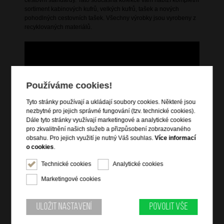
sortiment kabinových kufrů, velkých kufrů, tašek a nových
pohodlných cestovních tašek. Všechny výrobky jsou vyrobeny z
recyklovaných materiálů.
Používáme cookies!
Tyto stránky používají a ukládají soubory cookies. Některé jsou
nezbytné pro jejich správné fungování (tzv. technické cookies).
Dále tyto stránky využívají marketingové a analytické cookies
pro zkvalitnění našich služeb a přizpůsobení zobrazovaného
obsahu. Pro jejich využití je nutný Váš souhlas.
Více informací
o cookies
.
Technické cookies
Analytické cookies
Marketingové cookies
Uložit nastavení
Povolit vše