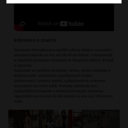
Informace o značce
Samsonite International je největší světový výrobce zavazadel s
původem datujícím se více než sto let do historie. V současnosti
je největším prodejcem zavazadel ve Spojených státech, Evropě
a Japonsku.
Samsonite se zaměřuje na design, výrobu, výrobní materiály a
distribuci kufrů, obchodních a počítačových brašen,
outdoorových i módních batohů a příslušenství k cestovním
zavazadlům po celém světě. Produkty Samsonite jsou
nejrůznějšími prodejními a distribučními kanály dodávány
zákazníkům na více než 46 000 místech ve více než 100 zemích
světa.