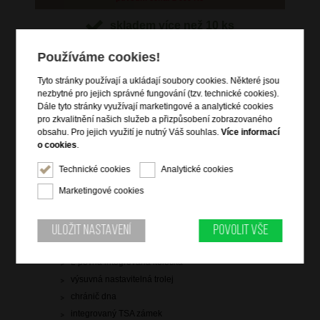
skladem více než 10 ks
doprava
zdarma
Používáme cookies!
Hlídací pes
Tyto stránky používají a ukládají soubory cookies. Některé jsou
nezbytné pro jejich správné fungování (tzv. technické cookies).
Dále tyto stránky využívají marketingové a analytické cookies
pro zkvalitnění našich služeb a přizpůsobení zobrazovaného
obsahu. Pro jejich využití je nutný Váš souhlas.
Více informací
o cookies
.
Informace o výrobku
Technické cookies
Analytické cookies
kabinové zavazadlo vhodné na palubu letadla
Marketingové cookies
vstup na zip
dvě čelní zipové kapsy
zip pro rozšíření objemu
Uložit nastavení
Povolit vše
vrchní a boční držadlo do ruky
2 pevná integrovaná kolečka
výsuvná nastavitelná trolej
chránič dna
integrovaný TSA zámek