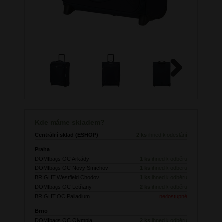
Next
Kde máme skladem?
Centrální sklad (ESHOP)
2 ks
ihned k odeslání
Praha
DOMIbags OC Arkády
1 ks
ihned k odběru
DOMIbags OC Nový Smíchov
1 ks
ihned k odběru
BRIGHT Westfield Chodov
1 ks
ihned k odběru
DOMIbags OC Letňany
2 ks
ihned k odběru
BRIGHT OC Palladium
nedostupné
Brno
DOMIbags OC Olympia
2 ks
ihned k odběru