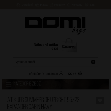
Doručení
Platba
Prodejny
Kontakty
B2B
Nákupní taška
0
Kč
přihlášení
/
registrace
KČ
/
€
Kategorie zboží
AT Kufr SummerRide Upright 55/23
Expander Cabin Navy