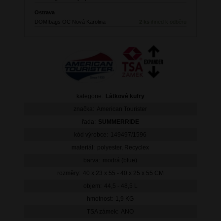
Ostrava
DOMIbags OC Nová Karolina
2 ks
ihned k odběru
kategorie:
Látkové kufry
značka:
American Tourister
řada:
SUMMERRIDE
kód výrobce:
149497/1596
materiál:
polyester, Recyclex
barva:
modrá (blue)
rozměry:
40 x 23 x 55 - 40 x 25 x 55 CM
objem:
44,5 - 48,5 L
hmotnost:
1,9 KG
TSA zámek:
ANO