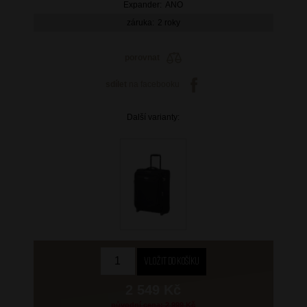
Expander:
ANO
záruka:
2 roky
porovnat
sdílet
na facebooku
Další varianty:
2 549 Kč
původní cena: 2 999 Kč