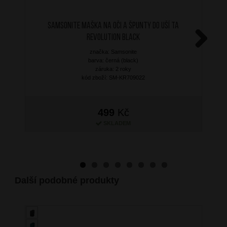
SAMSONITE Maška na oči a špunty do uší TA
Revolution Black
značka: Samsonite
Next
barva: černá (black)
záruka: 2 roky
kód zboží: SM-KR709022
499
Kč
SKLADEM
Další podobné produkty