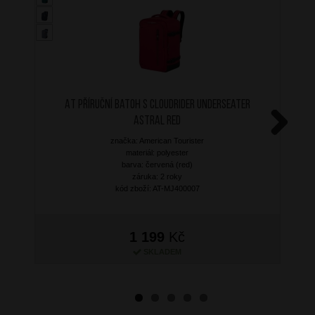
AT Příruční batoh S Cloudrider Underseater
Astral Red
značka: American Tourister
Next
materiál: polyester
barva: červená (red)
záruka: 2 roky
kód zboží: AT-MJ400007
1 199
Kč
SKLADEM