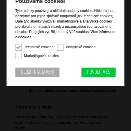
Používáme cookies!
Tyto stránky používají a ukládají soubory cookies. Některé jsou
nezbytné pro jejich správné fungování (tzv. technické cookies).
Dále tyto stránky využívají marketingové a analytické cookies
pro zkvalitnění našich služeb a přizpůsobení zobrazovaného
Informace o výrobku
obsahu. Pro jejich využití je nutný Váš souhlas.
Více informací
o cookies
.
vstup na zip
Technické cookies
Analytické cookies
čelní zipová kapsa na notebook 14" a na tablet
čelní zipová kapsa
Marketingové cookies
vrchní držadlo do ruky
přídavný nastavitelný popruh přes rameno
Uložit nastavení
Povolit vše
vnitřní křížové popruhy pro udržení obsahu
vnitřní zipová kapsa
dva nastavitelné popruhy přes ramena (varianta batoh)
Informace o řadě
Seznamte se s PuffyPop, ideální pro trendsettery na cestách,
každý kus kombinuje módu s praktičností ve výrazných,
krásných barvách.