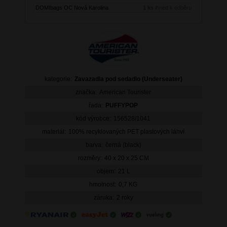
DOMIbags OC Nová Karolina
1 ks
ihned k odběru
kategorie:
Zavazadla pod sedadlo (Underseater)
značka:
American Tourister
řada:
PUFFYPOP
kód výrobce:
156528/1041
materiál:
100% recyklovaných PET plastových láhví
barva:
černá (black)
rozměry:
40 x 20 x 25 CM
objem:
21 L
hmotnost:
0,7 KG
záruka:
2 roky