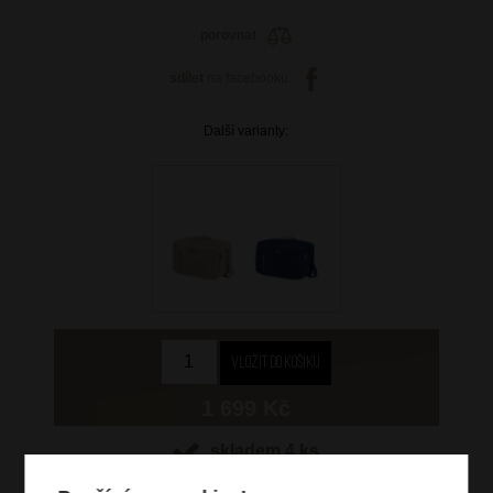
porovnat
sdílet
na facebooku
Další varianty:
1 699 Kč
skladem 4 ks
Hlídací pes