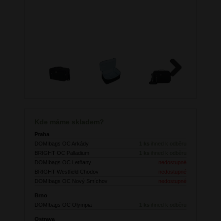
Next
Kde máme skladem?
Praha
DOMIbags OC Arkády
1 ks
ihned k odběru
BRIGHT OC Palladium
1 ks
ihned k odběru
DOMIbags OC Letňany
nedostupné
BRIGHT Westfield Chodov
nedostupné
DOMIbags OC Nový Smíchov
nedostupné
Brno
DOMIbags OC Olympia
1 ks
ihned k odběru
Ostrava