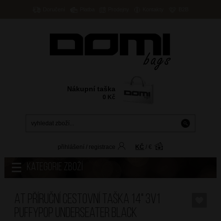
Doručení
Platba
Prodejny
Kontakty
B2B
Nákupní taška
0
Kč
přihlášení
/
registrace
KČ
/
€
Kategorie zboží
AT Příruční cestovní taška 14" 3v1
Puffypop Underseater Black