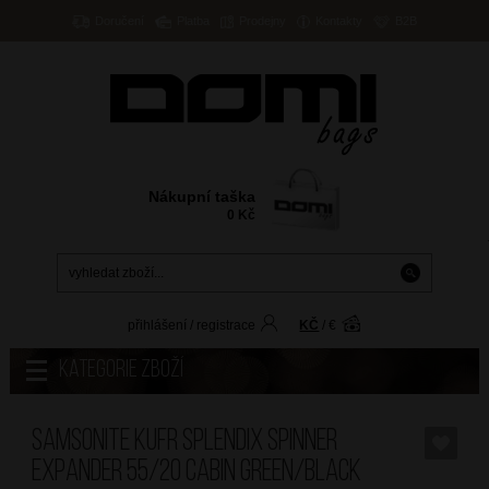
Doručení
Platba
Prodejny
Kontakty
B2B
Nákupní taška
0
Kč
přihlášení
/
registrace
KČ
/
€
Kategorie zboží
SAMSONITE Kufr Splendix Spinner
Expander 55/20 Cabin Green/Black