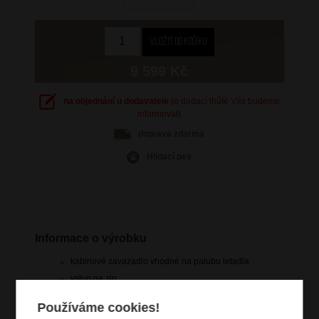
9 599 Kč
na objednání u dodavatele
(o dodací lhůtě Vás budeme
informovat)
doprava
zdarma
Hlídací pes
Informace o výrobku
kabinové zavazadlo vhodné na palubu letadla
vstup na zip
zip pro rozšíření objemu
Používáme cookies!
čelní zipová kapsa na notebook 15.6" a tablet 10.5"