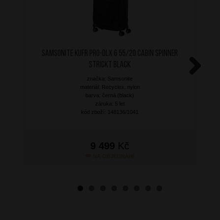
SAMSONITE Kufr PRO-DLX 6 55/20 Cabin Spinner
Strickt Black
značka: Samsonite
Next
materiál: Recyclex, nylon
barva: černá (black)
záruka: 5 let
kód zboží: 148136/1041
9 499
Kč
NA OBJEDNÁNÍ