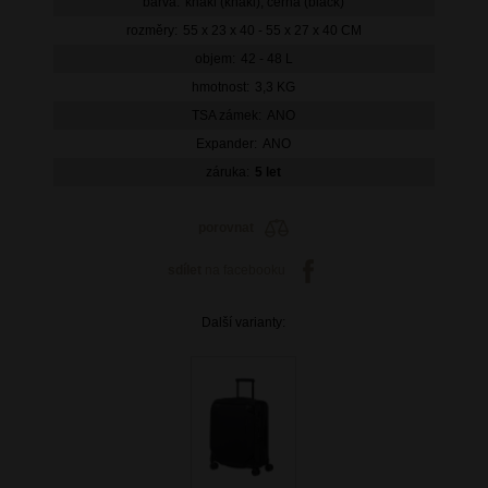
barva:
khaki (khaki), černá (black)
rozměry:
55 x 23 x 40 - 55 x 27 x 40 CM
objem:
42 - 48 L
hmotnost:
3,3 KG
TSA zámek:
ANO
Expander:
ANO
záruka:
5 let
porovnat
sdílet
na facebooku
Další varianty: