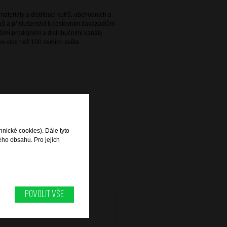
ateriály a distribuci kufrů, obchodních a
ů a příslušenství k cestovním zavazadlům
ími prodejními a distribučními kanály
e více než 100 zemích světa.
hnické cookies). Dále tyto
ého obsahu. Pro jejich
Povolit vše