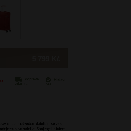
5 799 Kč
doprava
Hlídací
Vás
zdarma
pes
e zavazadel s původem datujícím se více
 prodejcem zavazadel ve Spojených státech,