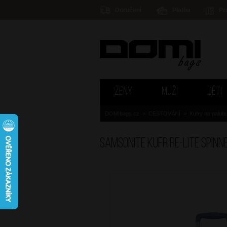
Doručení
Platba
Pr
ŽENY
MUŽI
DĚTI
DOMIbags.cz
>
CESTOVÁNÍ
>
Kufry na palub
SAMSONITE Kufr Re-Lite Spinn