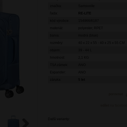
značka:
Samsonite
řada:
RE-LITE
kód výrobce:
154966/6187
materiál:
polyester, RPET
barva:
modrá (blue)
rozměry:
40 x 22 x 55 - 40 x 25 x 55 CM
objem:
39 - 44 L
hmotnost:
2,1 KG
TSA zámek:
ANO
Expander:
ANO
záruka:
5 let
porovnat
sdílet
na facebo
Další varianty: