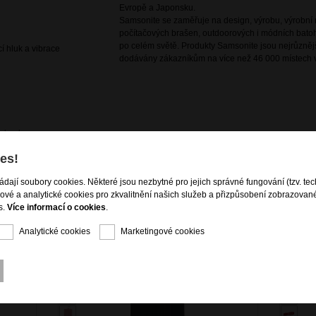
Evropě a Japonsku.
Samsonite se zaměřuje na design, výrobu, výrobní m
počítačových brašen, outdoorových i módních batoh
po celém světě. Produkty Samsonite jsou nejrůznějš
cí hluk a vibrace
dodávány zákazníkům na více než 46 000 místech v
í obsahu
es!
ládají soubory cookies. Některé jsou nezbytné pro jejich správné fungování (tzv. tec
gové a analytické cookies pro zkvalitnění našich služeb a přizpůsobení zobrazovan
s.
Více informací o cookies
.
Analytické cookies
Marketingové cookies