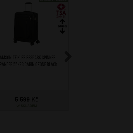
DOPRAVA ZDARMA
AMSONITE Kufr Respark Spinner
SAMSONITE Kufr Airea Spi
pander 55/23 Cabin Ozone Black
Expander Cabin B
Next
5 599
Kč
5 299
Kč
SKLADEM
NA OBJEDNÁN