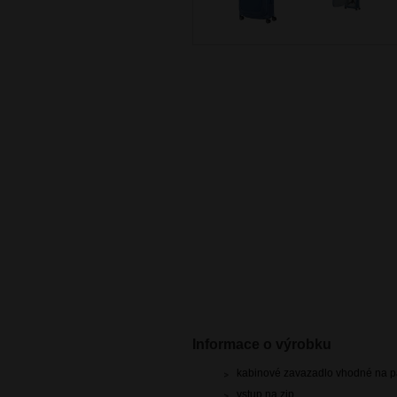
Informace o výrobku
kabinové zavazadlo vhodné na pa
vstup na zip