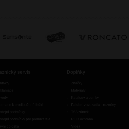
aznický servis
Doplňky
ntakty
Značky
klamace
Materiály
vody
Katalogy a ceníky
formace k prodloužené lhůtě
Palubní zavazadla - rozměry
odejní podmínky
TSA zámek
odejní podmínky pro podnikatele
RFID ochrana
ávní doložka
Videa