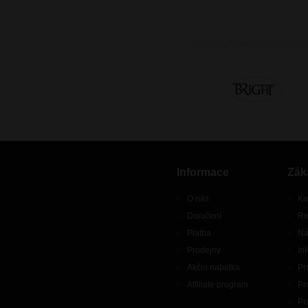
Informace
Zák
O nás
Ko
Doručení
Re
Platba
Ná
Prodejny
In
Akční nabídka
Pr
Affiliate program
Pr
Pr