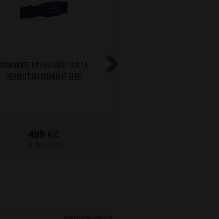
SAMSONITE Pás na kufr TSA TA
SAMSONITE Obal na kuf
Revolution Midnight Blue
Revolution Red
Next
499
Kč
1 299
Kč
SKLADEM
SKLADEM