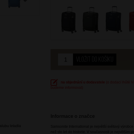
Next
na objednání u dodavatele
(o dodací lhůtě 
budeme informovat)
Informace o značce
lubu letadla
Samsonite International je největší světový výrobc
než sto let do historie. V současnosti je největším