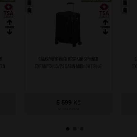
A ZDARMA
DOPRAVA ZDARMA
er
SAMSONITE Kufr Respark Spinner
S
een
Expander 55/23 Cabin Midnight Blue
Ex
5 599
Kč
SKLADEM