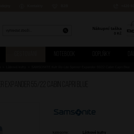
odejny
Kontakty
B2B
+420 6
Nákupní taška
0
Kč
CESTOVÁNÍ
NOTEBOOK
DOPLŇKY
DÁ
u
>
Látkové kufry
>
SAMSONITE Kufr Re-Lite Spinner Expander 55/22 Cabin Capri Blue
er Expander 55/22 Cabin Capri Blue
kategorie:
Látkové kufry