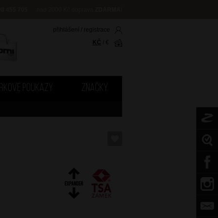
08 455 705
nad 2000 Kč doprava
ZDARMA
!
přihlášení
/
registrace
KČ
/
€
RKOVÉ POUKAZY
ZNAČKY