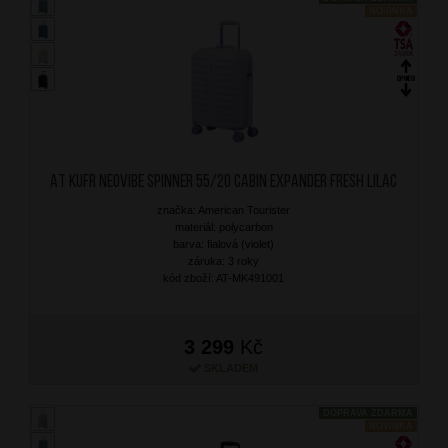
NOVINKA
AT Kufr Neovibe Spinner 55/20 Cabin Expander Fresh Lilac
značka: American Tourister
materiál: polycarbon
barva: fialová (violet)
záruka: 3 roky
kód zboží: AT-MK491001
3 299
Kč
SKLADEM
DOPRAVA ZDARMA
NOVINKA