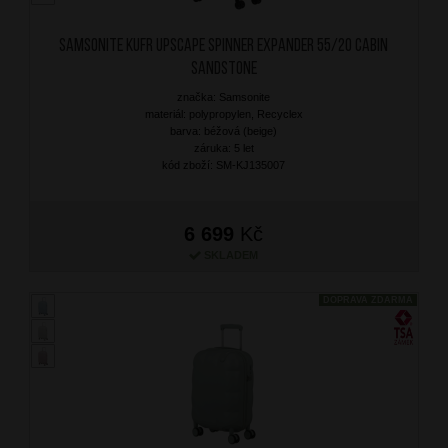
SAMSONITE Kufr Upscape Spinner Expander 55/20 Cabin
Sandstone
značka: Samsonite
materiál: polypropylen, Recyclex
barva: béžová (beige)
záruka: 5 let
kód zboží: SM-KJ135007
6 699
Kč
SKLADEM
DOPRAVA ZDARMA