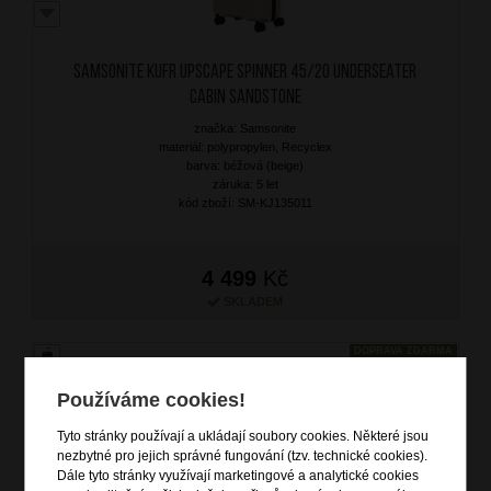
SAMSONITE Kufr Upscape Spinner 45/20 Underseater
Cabin Sandstone
značka: Samsonite
materiál: polypropylen, Recyclex
barva: béžová (beige)
záruka: 5 let
kód zboží: SM-KJ135011
4 499
Kč
SKLADEM
DOPRAVA ZDARMA
Používáme cookies!
Tyto stránky používají a ukládají soubory cookies. Některé jsou
nezbytné pro jejich správné fungování (tzv. technické cookies).
Dále tyto stránky využívají marketingové a analytické cookies