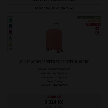
PODLE CENY OD NEJLEVNĚJŠÍHO
PODLE CENY OD NEJDRAŽŠÍHO
DOPRAVA ZDARMA
NOVINKA
AKCE - 15%
AT Kufr Airconic Spinner 55/20 Cabin Solar Pink
značka: American Tourister
materiál: polypropylen
barva: růžová (pink)
záruka: 3 roky
kód zboží: AT-88G60001
3 899
Kč
3 314
Kč
SKLADEM