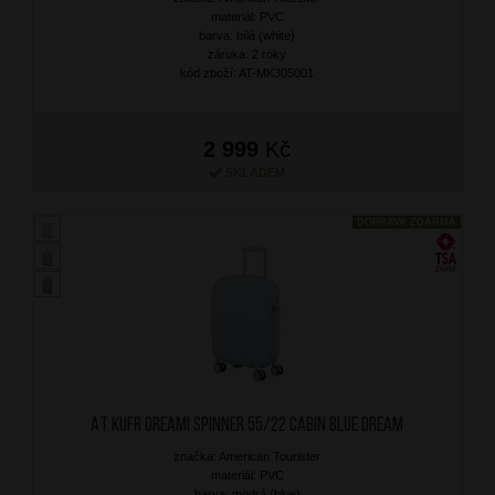
materiál: PVC
barva: bílá (white)
záruka: 2 roky
kód zboží: AT-MK305001
2 999
Kč
SKLADEM
DOPRAVA ZDARMA
AT Kufr Dreami Spinner 55/22 Cabin Blue Dream
značka: American Tourister
materiál: PVC
barva: modrá (blue)