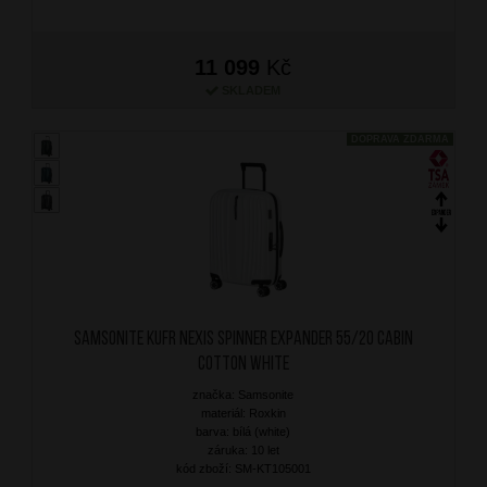
11 099
Kč
SKLADEM
DOPRAVA ZDARMA
SAMSONITE Kufr Nexis Spinner Expander 55/20 Cabin
Cotton White
značka: Samsonite
materiál: Roxkin
barva: bílá (white)
záruka: 10 let
kód zboží: SM-KT105001