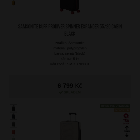
SAMSONITE Kufr Prodiver Spinner Expander 55/20 Cabin
Black
značka: Samsonite
materiál: polypropylen
barva: černá (black)
záruka: 5 let
kód zboží: SM-KU709001
6 799
Kč
SKLADEM
DOPRAVA ZDARMA
NOVINKA