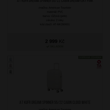
AT Kufr Dreami Spinner 55/22 Cabin Dreamysky Pink
značka: American Tourister
materiál: PVC
barva: růžová (pink)
záruka: 2 roky
kód zboží: AT-MK390001
2 999
Kč
SKLADEM
DOPRAVA ZDARMA
AT Kufr Dreami Spinner 55/22 Cabin Cloud White
značka: American Tourister