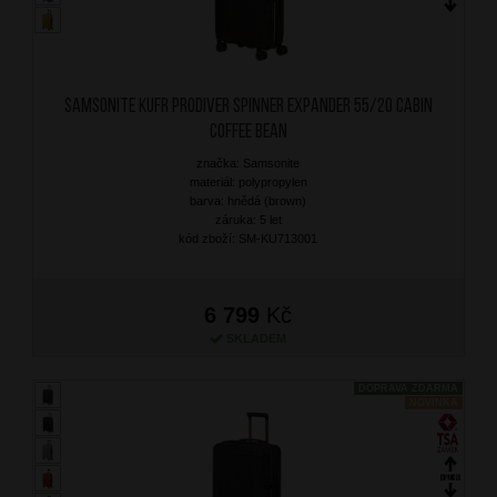
SAMSONITE Kufr Prodiver Spinner Expander 55/20 Cabin
Coffee Bean
značka: Samsonite
materiál: polypropylen
barva: hnědá (brown)
záruka: 5 let
kód zboží: SM-KU713001
6 799
Kč
SKLADEM
DOPRAVA ZDARMA
NOVINKA