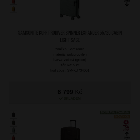
SAMSONITE Kufr Prodiver Spinner Expander 55/20 Cabin
Light Sage
značka: Samsonite
materiál: polypropylen
barva: zelená (green)
záruka: 5 let
kód zboží: SM-KU734001
6 799
Kč
SKLADEM
DOPRAVA ZDARMA
NOVINKA