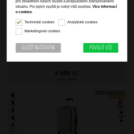
pro zkvalitnění našich služeb a přizpůsobení zobrazovaného
obsahu. Pro jejich využití je nutný Váš souhlas.
Více informací
o cookies
.
SAMSONITE Kufr Upscape Spinner Expander 55/23/35
Technické cookies
Analytické cookies
Cabin Sandstone
Marketingové cookies
značka: Samsonite
materiál: polypropylen, Recyclex
barva: béžová (beige)
Uložit nastavení
Povolit vše
záruka: 5 let
kód zboží: SM-KJ135010
5 699
Kč
SKLADEM
DOPRAVA ZDARMA
NOVINKA