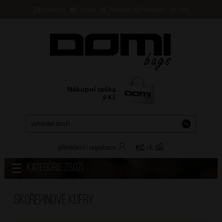
Doručení
Platba
Prodejny
Kontakty
B2B
Nákupní taška
0
Kč
přihlášení
/
registrace
KČ
/
€
Kategorie zboží
Skořepinové kufry