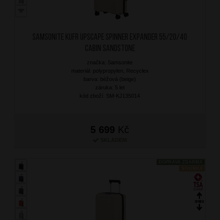
SAMSONITE Kufr Upscape Spinner Expander 55/20/40
Cabin Sandstone
značka: Samsonite
materiál: polypropylen, Recyclex
barva: béžová (beige)
záruka: 5 let
kód zboží: SM-KJ135014
5 699
Kč
SKLADEM
DOPRAVA ZDARMA
NOVINKA