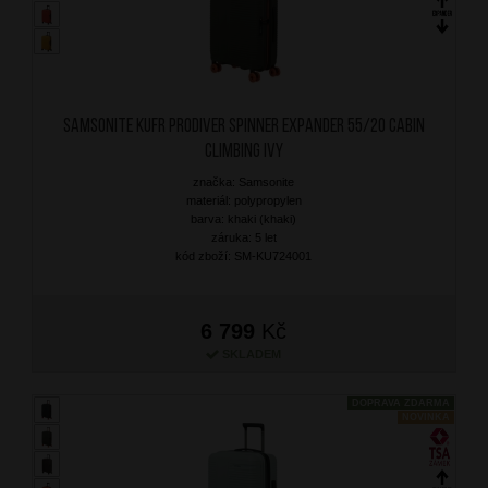
SAMSONITE Kufr Prodiver Spinner Expander 55/20 Cabin
Climbing Ivy
značka: Samsonite
materiál: polypropylen
barva: khaki (khaki)
záruka: 5 let
kód zboží: SM-KU724001
6 799
Kč
SKLADEM
DOPRAVA ZDARMA
NOVINKA