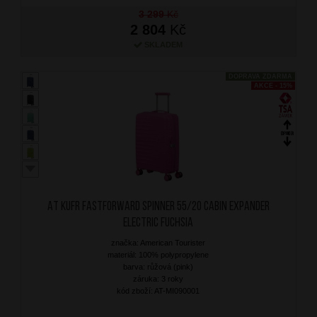
3 299
Kč
2 804
Kč
SKLADEM
DOPRAVA ZDARMA
AKCE - 15%
AT Kufr Fastforward Spinner 55/20 Cabin Expander
Electric Fuchsia
značka: American Tourister
materiál: 100% polypropylene
barva: růžová (pink)
záruka: 3 roky
kód zboží: AT-MI090001