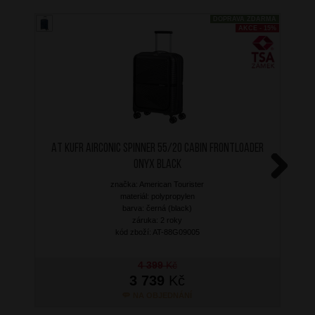
DOPRAVA ZDARMA
AKCE - 15%
AT Kufr Airconic Spinner 55/20 Cabin Frontloader
Onyx Black
značka: American Tourister
Next
materiál: polypropylen
barva: černá (black)
záruka: 2 roky
kód zboží: AT-88G09005
4 399
Kč
3 739
Kč
NA OBJEDNÁNÍ