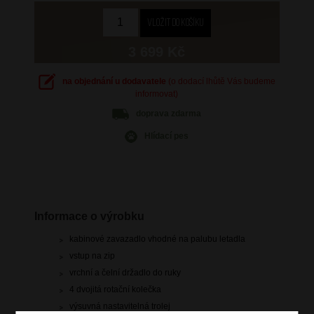
3 699 Kč
na objednání u dodavatele
(o dodací lhůtě Vás budeme
informovat)
doprava
zdarma
Hlídací pes
Informace o výrobku
kabinové zavazadlo vhodné na palubu letadla
vstup na zip
vrchní a čelní držadlo do ruky
4 dvojitá rotační kolečka
výsuvná nastavitelná trolej