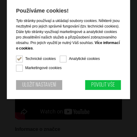
integrovaný TSA zámek
Používáme cookies!
vnitřní zipová kapsa
křížové popruhy pro udržení obsahu
Tyto stránky používají a ukládají soubory cookies. Některé jsou
vyjmutelná vnitřní vložka
nezbytné pro jejich správné fungování (tzv. technické cookies).
Dále tyto stránky využívají marketingové a analytické cookies
pro zkvalitnění našich služeb a přizpůsobení zobrazovaného
obsahu. Pro jejich využití je nutný Váš souhlas.
Více informací
Informace o řadě
o cookies
.
S ROLLIO nejen že udáváte módní trend, ale také přijímáte
Technické cookies
Analytické cookies
funkčnost a udržitelnost. Připojte se k trendsetterskému hnutí a
vyjádřete se s touto stylovou kolekcí zavazadel.
Marketingové cookies
Uložit nastavení
Povolit vše
Informace o značce