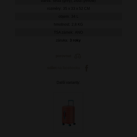
barva:
šedá (grey), žlutá (yellow)
rozměry:
35 x 33 x 52 CM
objem:
34 L
hmotnost:
2,8 KG
TSA zámek:
ANO
záruka:
3 roky
porovnat
sdílet
na facebooku
Další varianty: