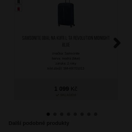
SAMSONITE Obal na kufr L TA Revolution Midnight
Blue
Next
značka: Samsonite
barva: modrá (blue)
záruka: 2 roky
kód zboží: SM-KR701013
1 099
Kč
SKLADEM
Další podobné produkty