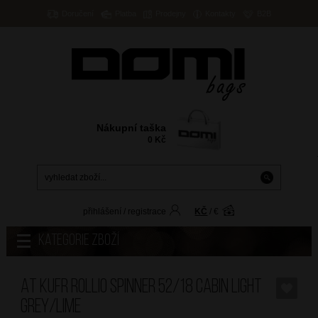
Doručení
Platba
Prodejny
Kontakty
B2B
Nákupní taška
0
Kč
přihlášení
/
registrace
KČ
/
€
Kategorie zboží
AT Kufr Rollio Spinner 52/18 Cabin Light
Grey/Lime