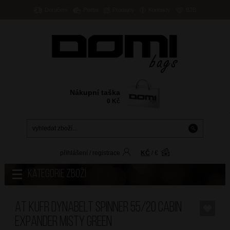
Doručení
Platba
Prodejny
Kontakty
B2B
Nákupní taška
0
Kč
přihlášení
/
registrace
KČ
/
€
Kategorie zboží
AT Kufr Dynabelt Spinner 55/20 Cabin
Expander Misty Green