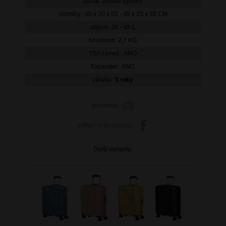
barva:
zelená (green)
rozměry:
40 x 20 x 55 - 40 x 23 x 55 CM
objem:
36 - 45 L
hmotnost:
2,7 KG
TSA zámek:
ANO
Expander:
ANO
záruka:
3 roky
porovnat
sdílet
na facebooku
Další varianty: