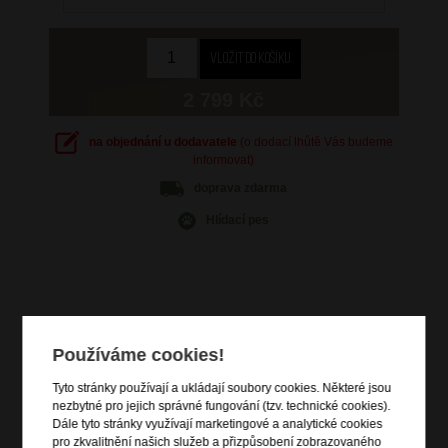
2 799 Kč
na objednání u dodavatele
(o dodací lhůtě Vás budeme
informovat)
doprava
zdarma
Hlídací pes
Informace o výrobku
Používáme cookies!
kabinové zavazadlo vhodné na palubu letadla
Tyto stránky používají a ukládají soubory cookies. Některé jsou
vstup na zip
nezbytné pro jejich správné fungování (tzv. technické cookies).
zip pro rozšíření objemu o 3 cm
Dále tyto stránky využívají marketingové a analytické cookies
výsuvná polohovatelná trolej
pro zkvalitnění našich služeb a přizpůsobení zobrazovaného