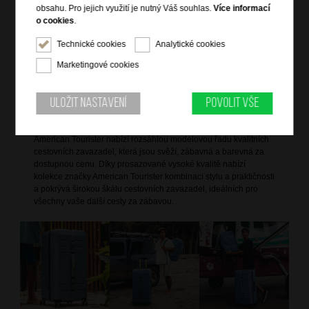
obsahu. Pro jejich využití je nutný Váš souhlas.
Více informací
vrchní držadlo do ruky
o cookies
.
4 dvojitá rotační kolečka
integrovaný TSA zámek
Technické cookies
Analytické cookies
vnitřní křížové popruhy pro udržení obsahu
Marketingové cookies
vnitřní zipová přepážka s kapsou
Uložit nastavení
Povolit vše
Informace o značce
American Tourister nabízí rozsáhlou modelovou řadu kvalitních
cestovních zavazadel, která jsou svěží, zábavná a barevná za
dostupnou cenu. Díky prosazované vysoké kvalitě nabízí
kolekce značky American Tourister kombinaci stylu a praktičnosti
a pokrývá širokou škálu cestovních zavazadel, ideálních pro
všechny vaše další cesty za zábavou.