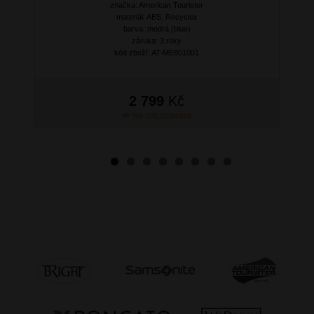
značka: American Tourister
Next
materiál: ABS, Recyclex
barva: modrá (blue)
záruka: 3 roky
kód zboží: AT-ME801001
2 799
Kč
NA OBJEDNÁNÍ