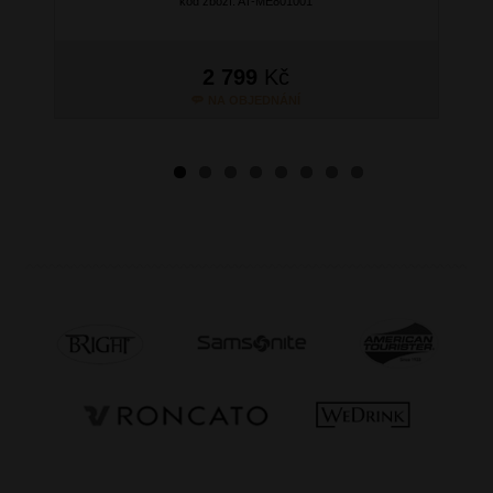
kód zboží: AT-ME801001
2 799
Kč
NA OBJEDNÁNÍ