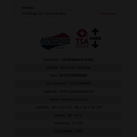
Ostrava
DOMIbags OC Nová Karolina
nedostupné
kategorie:
Skořepinové kufry
značka:
American Tourister
řada:
FASTFORWARD
kód výrobce:
155259/A683
materiál:
100% polypropylene
barva:
korálová (coral)
rozměry:
40 x 20 x 55 - 40 x 23 x 55 CM
objem:
36 - 44 L
hmotnost:
2,3 KG
TSA zámek:
ANO