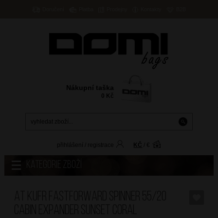
Doručení
Platba
Prodejny
Kontakty
B2B
Nákupní taška
0
Kč
přihlášení
/
registrace
KČ
/
€
Kategorie zboží
AT Kufr Fastforward Spinner 55/20
Cabin Expander Sunset Coral