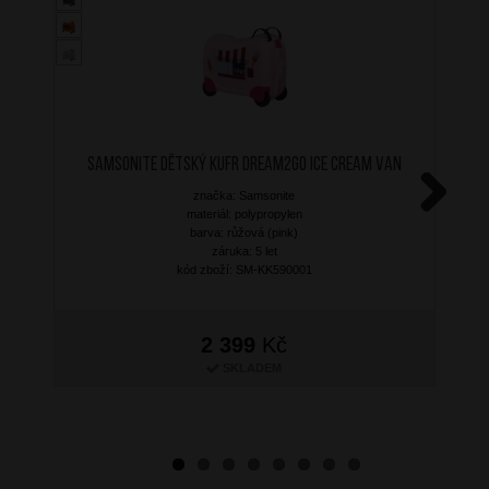
SAMSONITE Dětský kufr Dream2Go Ice Cream Van
značka: Samsonite
materiál: polypropylen
Next
barva: růžová (pink)
záruka: 5 let
kód zboží: SM-KK590001
2 399
Kč
SKLADEM