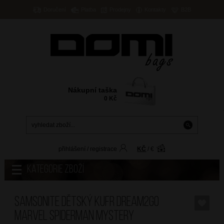
Doručení
Platba
Prodejny
Kontakty
B2B
Nákupní taška
0
Kč
přihlášení
/
registrace
KČ
/
€
Kategorie zboží
SAMSONITE Dětský kufr Dream2Go
Marvel Spiderman Mystery