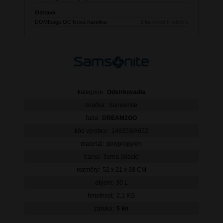
Ostrava
DOMIbags OC Nová Karolina
1 ks
ihned k odběru
kategorie:
Odstrkovadla
značka:
Samsonite
řada:
DREAM2GO
kód výrobce:
149353/A652
materiál:
polypropylen
barva:
černá (black)
rozměry:
52 x 21 x 38 CM
objem:
30 L
hmotnost:
2,1 KG
záruka:
5 let