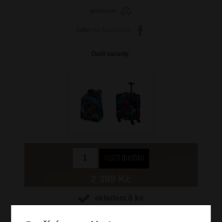
porovnat
sdílet
na facebooku
Další varianty:
2 399 Kč
skladem 6 ks
doprava
zdarma