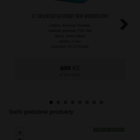
AT Školní batoh Disney New Wonder Dory
značka: American Tourister
materiál: polyester, PVC free
Next
barva: modrá (blue)
záruka: 2 roky
kód zboží: AT-27C51026
699
Kč
SKLADEM
Další podobné produkty
DOPRAVA ZDARMA