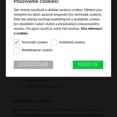
Používáme cookies!
Hlídací pes
Tyto stránky používají a ukládají soubory cookies. Některé jsou
nezbytné pro jejich správné fungování (tzv. technické cookies).
Dále tyto stránky využívají marketingové a analytické cookies
pro zkvalitnění našich služeb a přizpůsobení zobrazovaného
obsahu. Pro jejich využití je nutný Váš souhlas.
Více informací
o cookies
.
Informace o výrobku
Technické cookies
Analytické cookies
integrovaný zámek
2 držadla do ruky
Marketingové cookies
4 pevná kolečka
vnitřní křížové pásy pro přichycení oblečení
Uložit nastavení
Povolit vše
odnímatelný popruh přes rameno
bez zapínání (víka zapadají do sebe)
chrániče koleček
vhodné pro děti od 2 - 5 let
Informace o značce
Samsonite International je největší světový výrobce zavazadel s
původem datujícím se více než sto let do historie. V současnosti