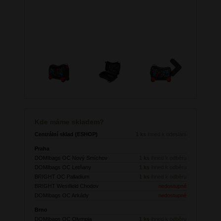
Next
Kde máme skladem?
Centrální sklad (ESHOP)
1 ks
ihned k odeslání
Praha
DOMIbags OC Nový Smíchov
1 ks
ihned k odběru
DOMIbags OC Letňany
1 ks
ihned k odběru
BRIGHT OC Palladium
1 ks
ihned k odběru
BRIGHT Westfield Chodov
nedostupné
DOMIbags OC Arkády
nedostupné
Brno
DOMIbags OC Olympia
1 ks
ihned k odběru