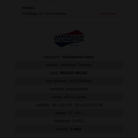
Ostrava
DOMIbags OC Nová Karolina
nedostupné
kategorie:
Skořepinové kufry
značka:
American Tourister
řada:
MICKEY MAGIC
kód výrobce:
158710/A840
materiál:
polypropylen
barva:
růžová (pink)
rozměry:
40 x 20 x 55 - 40 x 23 x 55 CM
objem:
37 - 44 L
hmotnost:
2,4 KG
záruka:
3 roky