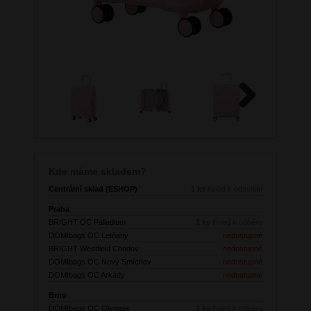
Next
Kde máme skladem?
Centrální sklad (ESHOP)
1 ks
ihned k odeslání
Praha
BRIGHT OC Palladium
1 ks
ihned k odběru
DOMIbags OC Letňany
nedostupné
BRIGHT Westfield Chodov
nedostupné
DOMIbags OC Nový Smíchov
nedostupné
DOMIbags OC Arkády
nedostupné
Brno
DOMIbags OC Olympia
2 ks
ihned k odběru