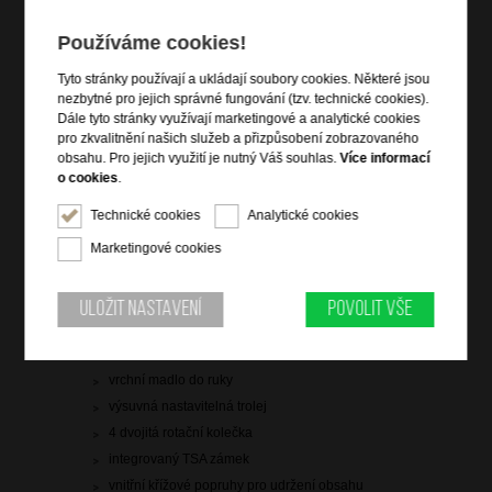
2 999 Kč
Používáme cookies!
skladem 4 ks
Tyto stránky používají a ukládají soubory cookies. Některé jsou
nezbytné pro jejich správné fungování (tzv. technické cookies).
doprava
zdarma
Dále tyto stránky využívají marketingové a analytické cookies
pro zkvalitnění našich služeb a přizpůsobení zobrazovaného
Hlídací pes
obsahu. Pro jejich využití je nutný Váš souhlas.
Více informací
o cookies
.
Technické cookies
Analytické cookies
Marketingové cookies
Informace o výrobku
kabinové zavazadlo vhodné na palubu letadla
Uložit nastavení
Povolit vše
vstup na zip
zip pro rozšíření objemu
vrchní madlo do ruky
výsuvná nastavitelná trolej
4 dvojitá rotační kolečka
integrovaný TSA zámek
vnitřní křížové popruhy pro udržení obsahu