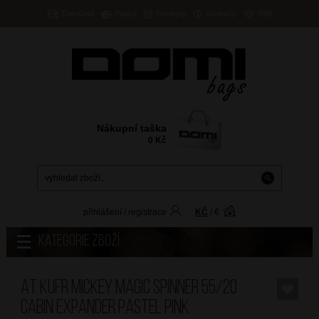
Doručení
Platba
Prodejny
Kontakty
B2B
Nákupní taška
0
Kč
přihlášení
/
registrace
KČ
/
€
Kategorie zboží
AT Kufr Mickey Magic Spinner 55/20
Cabin Expander Pastel Pink