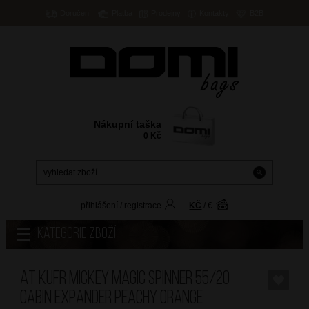
Doručení
Platba
Prodejny
Kontakty
B2B
Nákupní taška
0
Kč
přihlášení
/
registrace
KČ
/
€
Kategorie zboží
AT Kufr Mickey Magic Spinner 55/20
Cabin Expander Peachy Orange