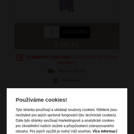
2 999 Kč
na objednání u dodavatele
(o dodací lhůtě Vás budeme
informovat)
doprava
zdarma
Hlídací pes
Používáme cookies!
Tyto stránky používají a ukládají soubory cookies. Některé jsou
Informace o výrobku
nezbytné pro jejich správné fungování (tzv. technické cookies).
Dále tyto stránky využívají marketingové a analytické cookies
kabinové zavazadlo vhodné na palubu letadla
pro zkvalitnění našich služeb a přizpůsobení zobrazovaného
obsahu. Pro jejich využití je nutný Váš souhlas.
Více informací
vstup na zip