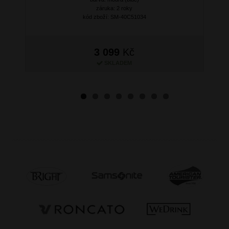
záruka: 2 roky
kód zboží: SM-40C51034
3 099
Kč
SKLADEM