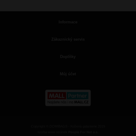
Informace
Zákaznický servis
Doplňky
Můj účet
Copyright © DOMIBAGS - Kožená galanterie 2019
tvorba www stránek
People For Net a.s.