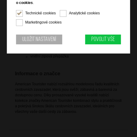
o cookies
.
zip pro rozšíření objemu
vrchní madlo do ruky
Technické cookies
Analytické cookies
výsuvná nastavitelná trolej
Marketingové cookies
4 dvojitá rotační kolečka
integrovaný TSA zámek
Uložit nastavení
Povolit vše
vnitřní křížové popruhy pro udržení obsahu
dvě vnitřní zipové kapsy
vnitřní zipová přepážka
Informace o značce
American Tourister nabízí rozsáhlou modelovou řadu kvalitních
cestovních zavazadel, která jsou svěží, zábavná a barevná za
dostupnou cenu. Díky prosazované vysoké kvalitě nabízí
kolekce značky American Tourister kombinaci stylu a praktičnosti
a pokrývá širokou škálu cestovních zavazadel, ideálních pro
všechny vaše další cesty za zábavou.