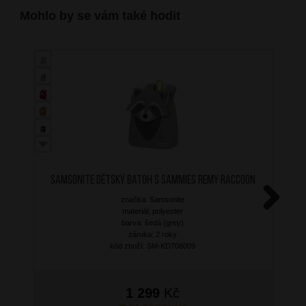
Mohlo by se vám také hodit
SAMSONITE Dětský batoh S Sammies Remy Raccoon
značka: Samsonite
materiál: polyester
Next
barva: šedá (grey)
záruka: 2 roky
kód zboží: SM-KD708009
1 299
Kč