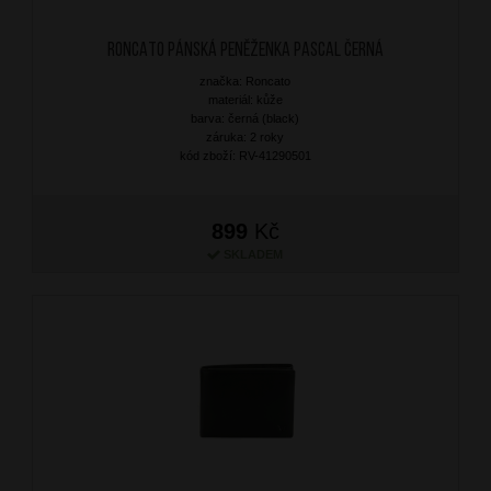
RONCATO Pánská peněženka Pascal Černá
značka: Roncato
materiál: kůže
barva: černá (black)
záruka: 2 roky
kód zboží: RV-41290501
899
Kč
SKLADEM