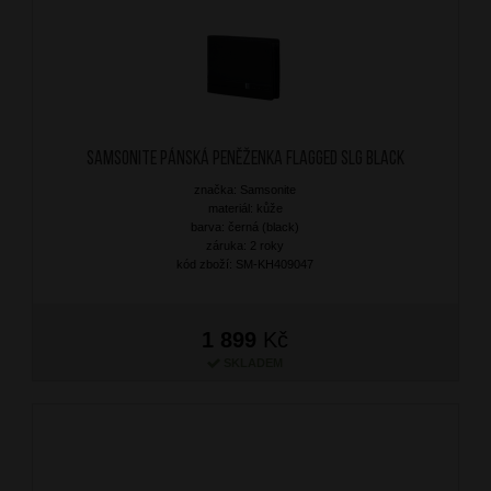
SAMSONITE Pánská peněženka Flagged SLG Black
značka: Samsonite
materiál: kůže
barva: černá (black)
záruka: 2 roky
kód zboží: SM-KH409047
1 899
Kč
SKLADEM