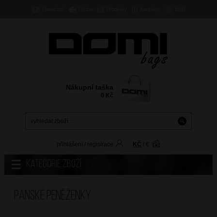
Doručení
Platba
Prodejny
Kontakty
B2B
Nákupní taška
0
Kč
přihlášení
/
registrace
KČ
/
€
Kategorie zboží
Pánské peněženky