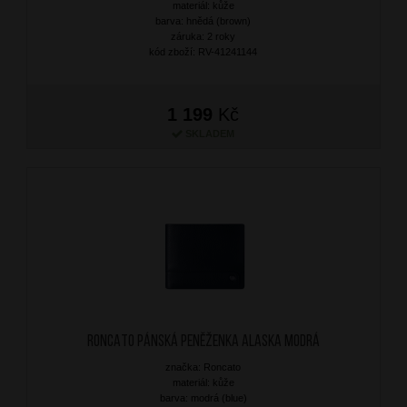
materiál: kůže
barva: hnědá (brown)
záruka: 2 roky
kód zboží: RV-41241144
1 199
Kč
SKLADEM
RONCATO Pánská peněženka Alaska Modrá
značka: Roncato
materiál: kůže
barva: modrá (blue)