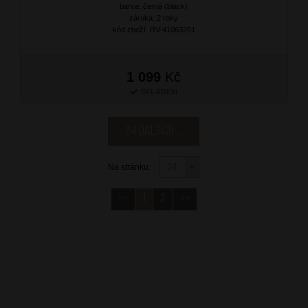
barva: černá (black)
záruka: 2 roky
kód zboží: RV-41063201
1 099
Kč
SKLADEM
24 dalších ...
Na stránku:
<<
1
2
>>