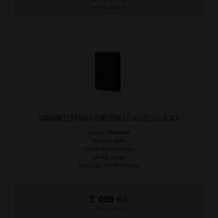
SKLADEM
SAMSONITE Pánská peněženka Flagged SLG Black
značka: Samsonite
materiál: kůže
barva: černá (black)
záruka: 2 roky
kód zboží: SM-KH409145
1 499
Kč
SKLADEM