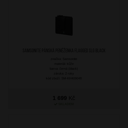
SAMSONITE Pánská peněženka Flagged SLG Black
značka: Samsonite
materiál: kůže
barva: černá (black)
záruka: 2 roky
kód zboží: SM-KH409048
1 699
Kč
SKLADEM