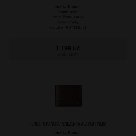
značka: Roncato
materiál: kůže
barva: černá (black)
záruka: 2 roky
kód zboží: RV-41241401
1 199
Kč
SKLADEM
RONCATO Pánská peněženka Alaska Hnědá
značka: Roncato