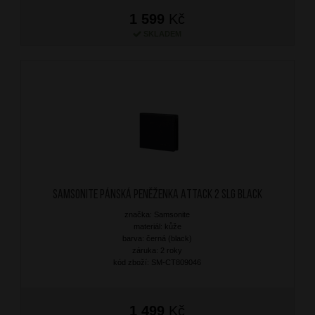
1 599
Kč
SKLADEM
SAMSONITE Pánská peněženka Attack 2 SLG Black
značka: Samsonite
materiál: kůže
barva: černá (black)
záruka: 2 roky
kód zboží: SM-CT809046
1 499
Kč