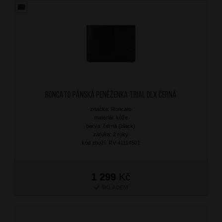
RONCATO Pánská peněženka Trial DLX Černá
značka: Roncato
materiál: kůže
barva: černá (black)
záruka: 2 roky
kód zboží: RV-41114501
1 299
Kč
SKLADEM