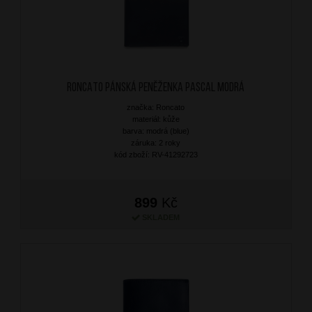
RONCATO Pánská peněženka Pascal Modrá
značka: Roncato
materiál: kůže
barva: modrá (blue)
záruka: 2 roky
kód zboží: RV-41292723
899
Kč
SKLADEM