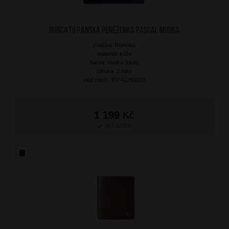
RONCATO Pánská peněženka Pascal Modrá
značka: Roncato
materiál: kůže
barva: modrá (blue)
záruka: 2 roky
kód zboží: RV-41290023
1 199
Kč
SKLADEM