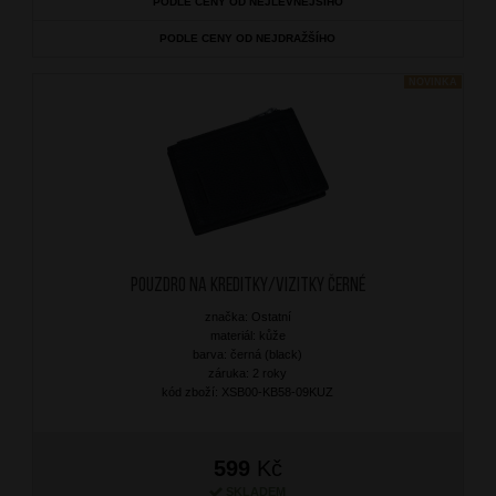
PODLE CENY OD NEJLEVNĚJŠÍHO
PODLE CENY OD NEJDRAŽŠÍHO
NOVINKA
Pouzdro na kreditky/vizitky Černé
značka: Ostatní
materiál: kůže
barva: černá (black)
záruka: 2 roky
kód zboží: XSB00-KB58-09KUZ
599
Kč
SKLADEM