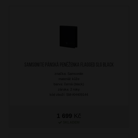
SAMSONITE Pánská peněženka Flagged SLG Black
značka: Samsonite
materiál: kůže
barva: černá (black)
záruka: 2 roky
kód zboží: SM-KH409144
1 699
Kč
SKLADEM