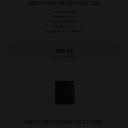
RONCATO Pánská peněženka Pascal Černá
značka: Roncato
materiál: kůže
barva: černá (black)
záruka: 2 roky
kód zboží: RV-41290401
999
Kč
SKLADEM
RONCATO Pánská peněženka Firenze 2.0 Černá