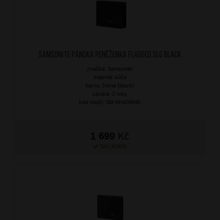
SAMSONITE Pánská peněženka Flagged SLG Black
značka: Samsonite
materiál: kůže
barva: černá (black)
záruka: 2 roky
kód zboží: SM-KH409046
1 699
Kč
SKLADEM