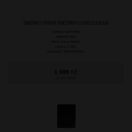
SAMSONITE Pánská peněženka Flagged SLG Black
značka: Samsonite
materiál: kůže
barva: černá (black)
záruka: 2 roky
kód zboží: SM-KH409015
1 699
Kč
SKLADEM