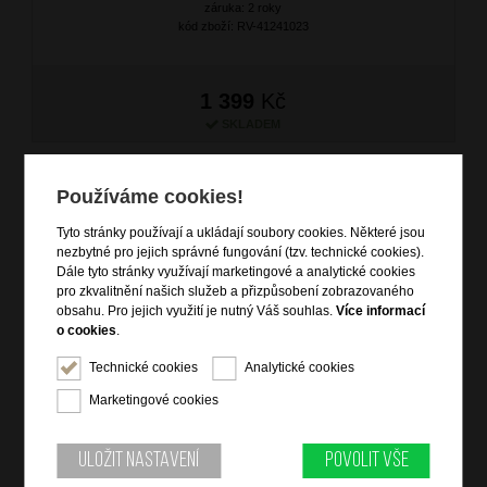
záruka: 2 roky
kód zboží: RV-41241023
1 399
Kč
SKLADEM
Používáme cookies!
Tyto stránky používají a ukládají soubory cookies. Některé jsou
nezbytné pro jejich správné fungování (tzv. technické cookies).
Dále tyto stránky využívají marketingové a analytické cookies
pro zkvalitnění našich služeb a přizpůsobení zobrazovaného
obsahu. Pro jejich využití je nutný Váš souhlas.
Více informací
o cookies
.
Technické cookies
Analytické cookies
SAMSONITE Pánská peněženka Attack 2 SLG Black
Marketingové cookies
značka: Samsonite
materiál: kůže
barva: černá (black)
Uložit nastavení
Povolit vše
záruka: 2 roky
kód zboží: SM-CT809147