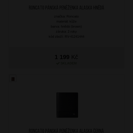
RONCATO Pánská peněženka Alaska Hnědá
značka: Roncato
materiál: kůže
barva: hnědá (brown)
záruka: 2 roky
kód zboží: RV-41241444
1 199
Kč
SKLADEM
RONCATO Pánská peněženka Alaska Černá