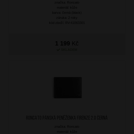
značka: Roncato
materiál: kůže
barva: černá (black)
záruka: 2 roky
kód zboží: RV-41063301
1 199
Kč
SKLADEM
RONCATO Pánská peněženka Firenze 2.0 Černá
značka: Roncato
materiál: kůže