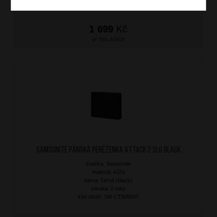
1 699
Kč
SKLADEM
SAMSONITE Pánská peněženka Attack 2 SLG Black
značka: Samsonite
materiál: kůže
barva: černá (black)
záruka: 2 roky
kód zboží: SM-CT809047