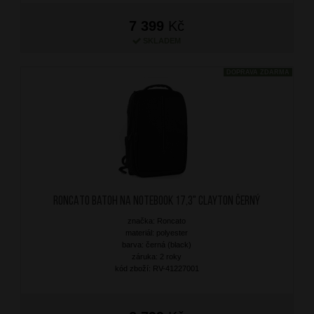
7 399
Kč
SKLADEM
DOPRAVA ZDARMA
RONCATO Batoh na notebook 17,3" Clayton Černý
značka: Roncato
materiál: polyester
barva: černá (black)
záruka: 2 roky
kód zboží: RV-41227001