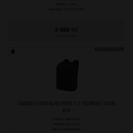
záruka: 3 roky
kód zboží: RV-41531701
3 899
Kč
SKLADEM
DOPRAVA ZDARMA
SAMSONITE Batoh na notebook 17,3" Securipak 2.0 Dark
Blue
značka: Samsonite
materiál: Recyclex
barva: modrá (blue)