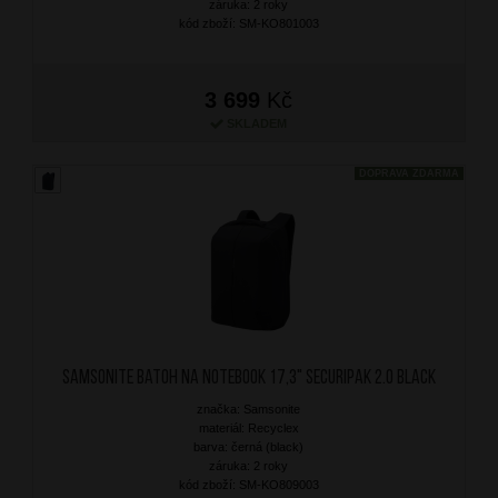
záruka: 2 roky
kód zboží: SM-KO801003
3 699
Kč
SKLADEM
DOPRAVA ZDARMA
SAMSONITE Batoh na notebook 17,3" Securipak 2.0 Black
značka: Samsonite
materiál: Recyclex
barva: černá (black)
záruka: 2 roky
kód zboží: SM-KO809003