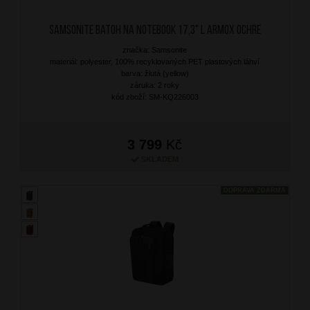
SAMSONITE Batoh na notebook 17,3" L Armox Ochre
značka: Samsonite
materiál: polyester, 100% recyklovaných PET plastových láhví
barva: žlutá (yellow)
záruka: 2 roky
kód zboží: SM-KQ226003
3 799
Kč
SKLADEM
DOPRAVA ZDARMA