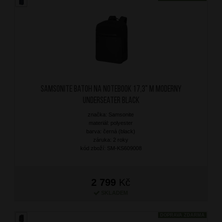
SAMSONITE Batoh na notebook 17,3" M Moderny
Underseater Black
značka: Samsonite
materiál: polyester
barva: černá (black)
záruka: 2 roky
kód zboží: SM-KS609008
2 799
Kč
SKLADEM
DOPRAVA ZDARMA