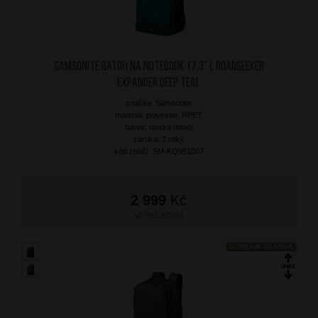
SAMSONITE Batoh na notebook 17,3" L Roadseeker
Expander Deep Teal
značka: Samsonite
materiál: polyester, RPET
barva: modrá (blue)
záruka: 2 roky
kód zboží: SM-KQ951007
2 999
Kč
SKLADEM
DOPRAVA ZDARMA