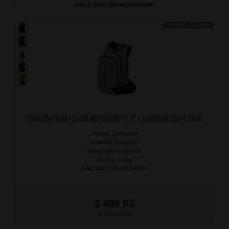
PODLE CENY OD NEJDRAŽŠÍHO
DOPRAVA ZDARMA
SAMSONITE Batoh na notebook 17,3" L Ecodiver Light Sage
značka: Samsonite
materiál: Recyclex
barva: zelená (green)
záruka: 2 roky
kód zboží: SM-KH734003
3 499
Kč
SKLADEM