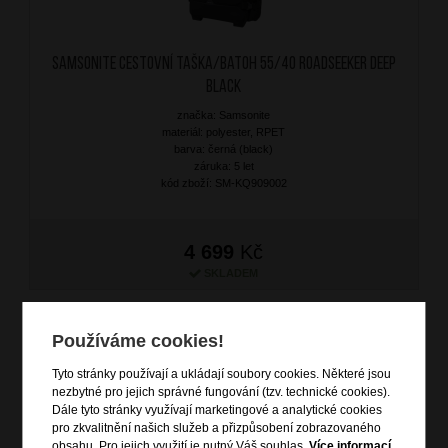
SAMSONITE Cestovní taška/batoh 55/40 Roadseeker Deep
Black
značka: Samsonite
materiál: polyester, RPET
barva: černá (black)
záruka: 5 let
kód zboží: SM-KQ909002
4 699
Kč
SKLADEM
DOPRAVA ZDARMA
Používáme cookies!
Tyto stránky používají a ukládají soubory cookies. Některé jsou
nezbytné pro jejich správné fungování (tzv. technické cookies).
Dále tyto stránky využívají marketingové a analytické cookies
pro zkvalitnění našich služeb a přizpůsobení zobrazovaného
obsahu. Pro jejich využití je nutný Váš souhlas.
Více informací