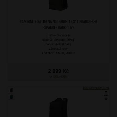
SAMSONITE Batoh na notebook 17,3" L Roadseeker
Expander Dark Olive
značka: Samsonite
materiál: polyester, RPET
barva: khaki (khaki)
záruka: 2 roky
kód zboží: SM-KQ904007
2 999
Kč
SKLADEM
DOPRAVA ZDARMA