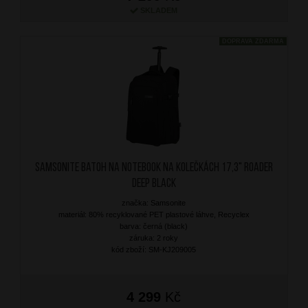
SKLADEM
DOPRAVA ZDARMA
SAMSONITE Batoh na notebook na kolečkách 17,3" Roader
Deep Black
značka: Samsonite
materiál: 80% recyklované PET plastové láhve, Recyclex
barva: černá (black)
záruka: 2 roky
kód zboží: SM-KJ209005
4 299
Kč