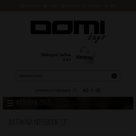
Doručení
Platba
Prodejny
Kontakty
B2B
Nákupní taška
0
Kč
přihlášení
/
registrace
KČ
/
€
Kategorie zboží
Batoh na notebook 17"