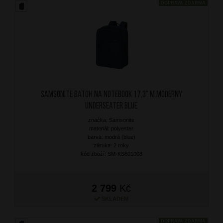
DOPRAVA ZDARMA
SAMSONITE Batoh na notebook 17,3" M Moderny
Underseater Blue
značka: Samsonite
materiál: polyester
barva: modrá (blue)
záruka: 2 roky
kód zboží: SM-KS601008
2 799
Kč
SKLADEM
DOPRAVA ZDARMA