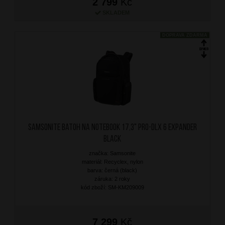
2 799
Kč
SKLADEM
DOPRAVA ZDARMA
SAMSONITE Batoh na notebook 17,3" PRO-DLX 6 Expander
Black
značka: Samsonite
materiál: Recyclex, nylon
barva: černá (black)
záruka: 2 roky
kód zboží: SM-KM209009
7 299
Kč