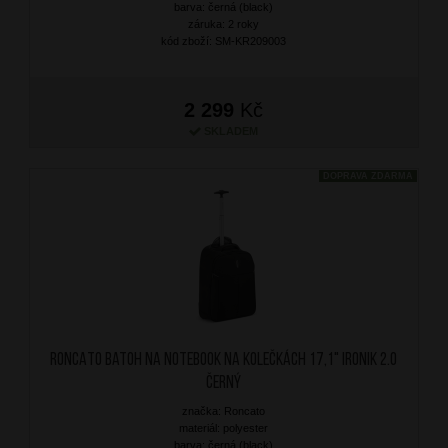
barva: černá (black)
záruka: 2 roky
kód zboží: SM-KR209003
2 299
Kč
SKLADEM
DOPRAVA ZDARMA
RONCATO Batoh na notebook na kolečkách 17,1" Ironik 2.0
Černý
značka: Roncato
materiál: polyester
barva: černá (black)