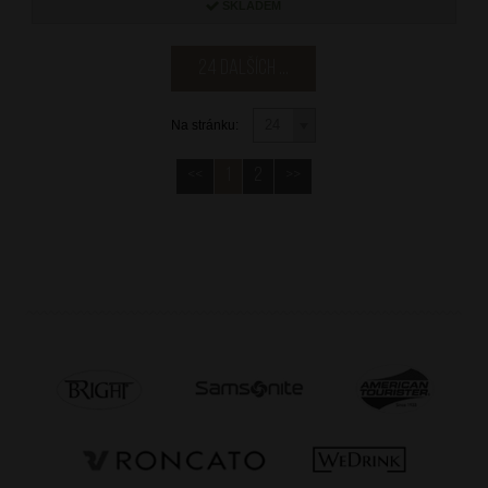
SKLADEM
24 dalších ...
Na stránku:
<<
1
2
>>