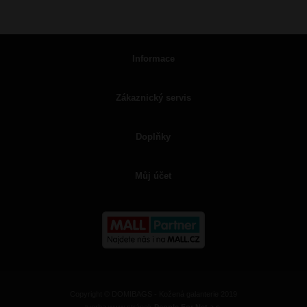
Informace
Zákaznický servis
Doplňky
Můj účet
Copyright © DOMIBAGS - Kožená galanterie 2019
tvorba www stránek
People For Net a.s.