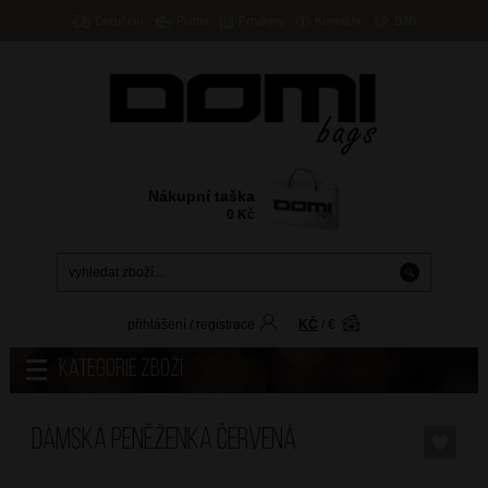
Doručení
Platba
Prodejny
Kontakty
B2B
Nákupní taška
0
Kč
přihlášení
/
registrace
KČ
/
€
Kategorie zboží
Dámská peněženka Červená