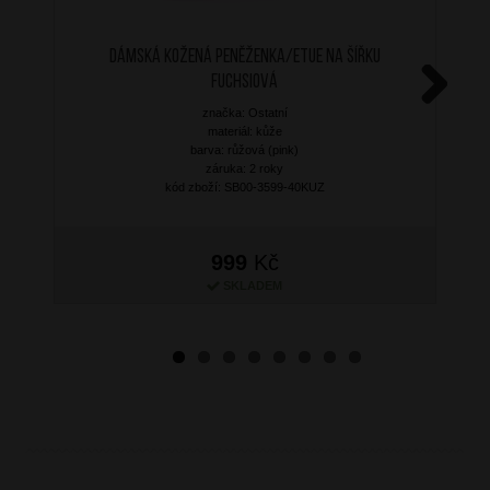
Dámská kožená peněženka/etue na šířku
Fuchsiová
značka: Ostatní
Next
materiál: kůže
barva: růžová (pink)
záruka: 2 roky
kód zboží: SB00-3599-40KUZ
999
Kč
SKLADEM