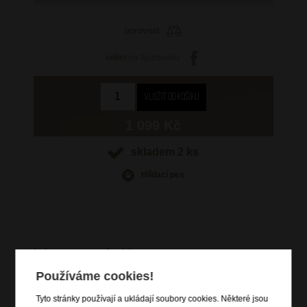
porovnat
sdílet
na facebooku
1 099 Kč
skladem 2 ks
Hlídací pes
Informace o výrobku
Používáme cookies!
otevírání na patentek
vnější zadní zipová kapsa na drobné
Tyto stránky používají a ukládají soubory cookies. Některé jsou