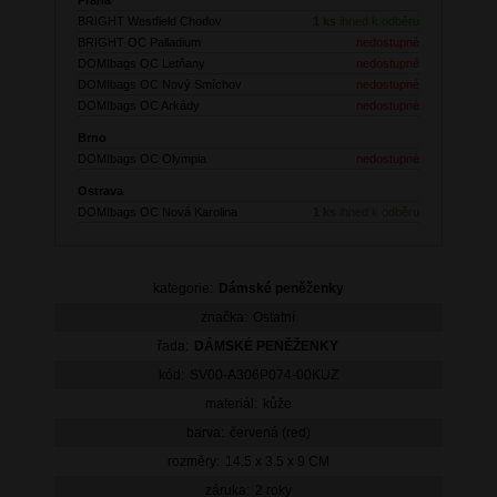
BRIGHT Westfield Chodov
1 ks
ihned k odběru
BRIGHT OC Palladium
nedostupné
DOMIbags OC Letňany
nedostupné
DOMIbags OC Nový Smíchov
nedostupné
DOMIbags OC Arkády
nedostupné
Brno
DOMIbags OC Olympia
nedostupné
Ostrava
DOMIbags OC Nová Karolina
1 ks
ihned k odběru
kategorie:
Dámské peněženky
značka:
Ostatní
řada:
DÁMSKÉ PENĚŽENKY
kód:
SV00-A306P074-00KUZ
materiál:
kůže
barva:
červená (red)
rozměry:
14.5 x 3.5 x 9 CM
záruka:
2 roky