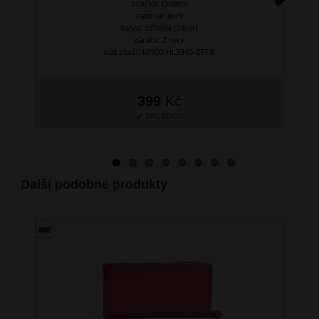
značka: Ostatní
Next
materiál: textil
barva: stříbrná (silver)
záruka: 2 roky
kód zboží: MN00-HL3345-25TX
399
Kč
SKLADEM
Další podobné produkty