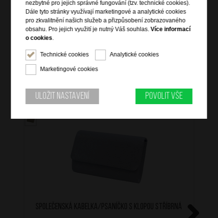
14x kapsa na kreditní karty (jedná průhledná)
nezbytné pro jejich správné fungování (tzv. technické cookies).
Dále tyto stránky využívají marketingové a analytické cookies
5x skrytá kapsa pod kreditními kartami
pro zkvalitnění našich služeb a přizpůsobení zobrazovaného
2x kapsa na bankovky - 17 cm
obsahu. Pro jejich využití je nutný Váš souhlas.
Více informací
o cookies
.
Technické cookies
Analytické cookies
Marketingové cookies
Mohlo by se vám také hodit
Uložit nastavení
Povolit vše
Společenská kabelka/Psaníčko s klopou Stříbrná