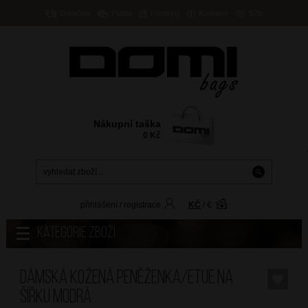
Doručení
Platba
Prodejny
Kontakty
B2B
Nákupní taška
0
Kč
přihlášení
/
registrace
KČ
/
€
Kategorie zboží
Dámská kožená peněženka/etue na
šířku Modrá