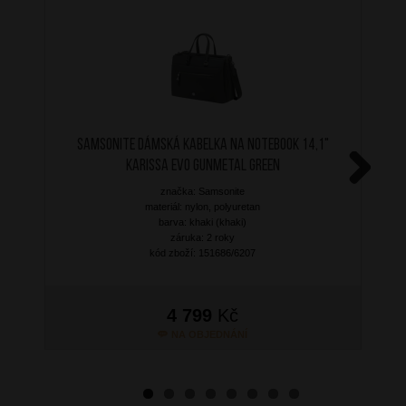
SAMSONITE Dámská kabelka na notebook 14,1"
Karissa Evo Gunmetal Green
značka: Samsonite
Next
materiál: nylon, polyuretan
barva: khaki (khaki)
záruka: 2 roky
kód zboží: 151686/6207
4 799
Kč
NA OBJEDNÁNÍ