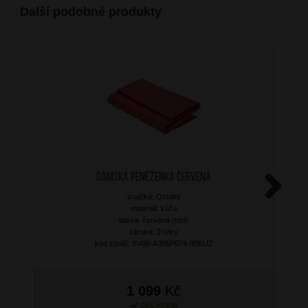
Další podobné produkty
Dámská peněženka Červená
značka: Ostatní
Next
materiál: kůže
barva: červená (red)
záruka: 2 roky
kód zboží: SV00-A306P074-00KUZ
1 099
Kč
SKLADEM