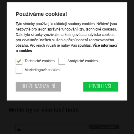
Používáme cookies!
Tyto stránky používají a ukládají soubory cookies. Některé jsou
nezbytné pro jejich správné fungování (tzv. technické cookies).
Informace o výrobku
Dále tyto stránky využívají marketingové a analytické cookies
pro zkvalitnění našich služeb a přizpůsobení zobrazovaného
vnější připínací poutko na karabinku
obsahu. Pro jejich využití je nutný Váš souhlas.
Více informací
5 vnitřních velkých kapes na bankovky (délka 16cm)
o cookies
.
12 vnitřních kapes na vizitky či kreditní karty
Technické cookies
Analytické cookies
vnitřní dlouhá zipová kapsa na drobné mince
zapínání na obvodový zip
Marketingové cookies
Uložit nastavení
Povolit vše
Mohlo by se vám také hodit
DOPRAVA ZDARMA