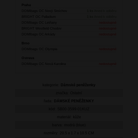
Praha
DOMIbags OC Nový Smíchov
1 ks
ihned k odběru
BRIGHT OC Palladium
1 ks
ihned k odběru
DOMIbags OC Letňany
nedostupné
BRIGHT Westfield Chodov
nedostupné
DOMIbags OC Arkády
nedostupné
Brno
DOMIbags OC Olympia
nedostupné
Ostrava
DOMIbags OC Nová Karolina
nedostupné
kategorie:
Dámské peněženky
značka:
Ostatní
řada:
DÁMSKÉ PENĚŽENKY
kód:
SB00-3599-01KUZ
materiál:
kůže
barva:
modrá (blue)
rozměry:
20.5 x 1.7 x 10.5 CM