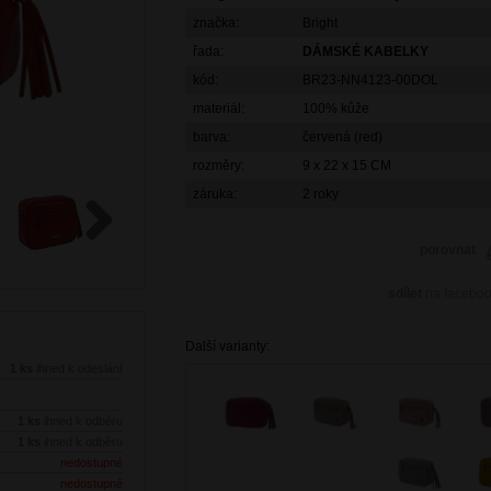
značka:
Bright
řada:
DÁMSKÉ KABELKY
kód:
BR23-NN4123-00DOL
materiál:
100% kůže
barva:
červená (red)
rozměry:
9 x 22 x 15 CM
záruka:
2 roky
porovnat
Next
sdílet
na facebo
Další varianty:
1 ks
ihned k odeslání
1 ks
ihned k odběru
1 ks
ihned k odběru
nedostupné
nedostupné