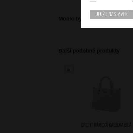
Uložit nastavení
Mohlo by se vám také hodit
Další podobné produkty
BRIGHT Dámská kabelka Bílá