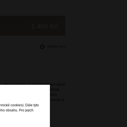
1 499 Kč
Hlídací pes
., která ji založila za účelem splnění všech
avidelně obměňovaná nabídka zajišťuje
ený s praktičností a vysokou kvalitou
e. Široká nabídka této oblíbené značky je
rodejnách DOMIbags a Bright.
hnické cookies). Dále tyto
ého obsahu. Pro jejich