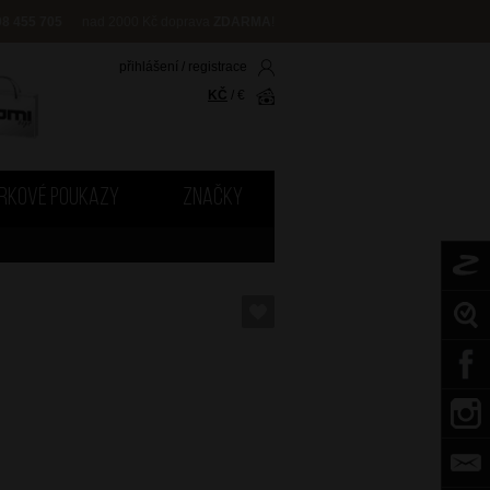
08 455 705
nad 2000 Kč doprava
ZDARMA
!
přihlášení
/
registrace
KČ
/
€
RKOVÉ POUKAZY
ZNAČKY