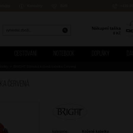
odejny
Kontakty
B2B
+420 6
Nákupní taška
0
Kč
CESTOVÁNÍ
NOTEBOOK
DOPLŇKY
DÁ
belky
>
BRIGHT Dámská kožená kabelka Červená
lka Červená
kategorie:
Kožené kabelky