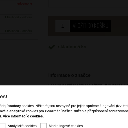
nedostupné
1 ks
ihned k odběru
1 ks
ihned k odběru
skladem 5 ks
Informace o značce
Bright je vlastní značka společnosti DOMIbags s. r. o
potřeb zákazníků, včetně těch nejnáročnějších. Pr
vzhled produktů dle aktuálních módních trendů, spoj
es!
cestovních zavazadel i kožené a nekožené galanteri
rameno
dostupná pouze na našem e-shopu a kamenných p
ládají soubory cookies. Některé jsou nezbytné pro jejich správné fungování (tzv. tec
gové a analytické cookies pro zkvalitnění našich služeb a přizpůsobení zobrazovan
s.
Více informací o cookies
.
Analytické cookies
Marketingové cookies