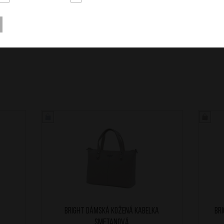
BRIGHT Dámská kožená kabelka
BR
Smetanová