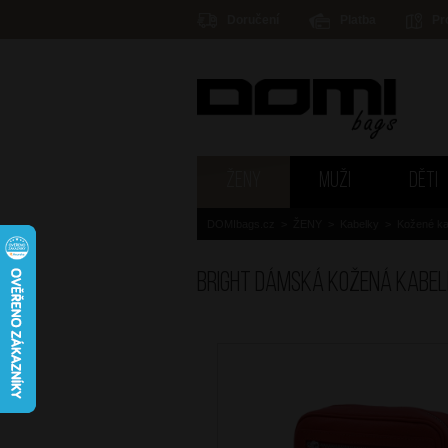
Doručení
Platba
Pr
ŽENY
MUŽI
DĚTI
DOMIbags.cz
>
ŽENY
>
Kabelky
>
Kožené ka
BRIGHT Dámská kožená kabe