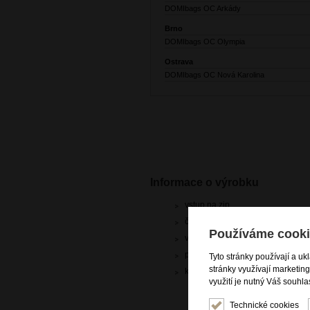
DOMIbags OC Arkády
Brno
DOMIbags OC Olympia
Ostrava
DOMIbags OC Nová Karolina
Informace o výrobku
vstup na zip
čelní zipová kapsa
Používáme cooki
vnitřní zipová kapsa
přídavný nastavitelný trak přes 
Tyto stránky používají a uk
stránky využívají marketin
kvalitní italská kůže dolaro
využití je nutný Váš souhla
Technické cookies