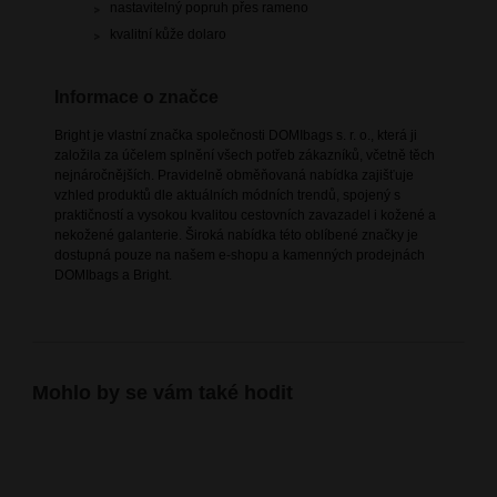
nastavitelný popruh přes rameno
kvalitní kůže dolaro
Informace o značce
Bright je vlastní značka společnosti DOMIbags s. r. o., která ji
založila za účelem splnění všech potřeb zákazníků, včetně těch
nejnáročnějších. Pravidelně obměňovaná nabídka zajišťuje
vzhled produktů dle aktuálních módních trendů, spojený s
praktičností a vysokou kvalitou cestovních zavazadel i kožené a
nekožené galanterie. Široká nabídka této oblíbené značky je
dostupná pouze na našem e-shopu a kamenných prodejnách
DOMIbags a Bright.
Mohlo by se vám také hodit