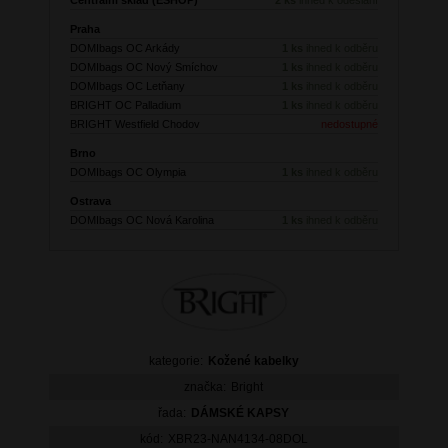
Praha
DOMIbags OC Arkády
1 ks
ihned k odběru
DOMIbags OC Nový Smíchov
1 ks
ihned k odběru
DOMIbags OC Letňany
1 ks
ihned k odběru
BRIGHT OC Palladium
1 ks
ihned k odběru
BRIGHT Westfield Chodov
nedostupné
Brno
DOMIbags OC Olympia
1 ks
ihned k odběru
Ostrava
DOMIbags OC Nová Karolina
1 ks
ihned k odběru
kategorie:
Kožené kabelky
značka:
Bright
řada:
DÁMSKÉ KAPSY
kód:
XBR23-NAN4134-08DOL