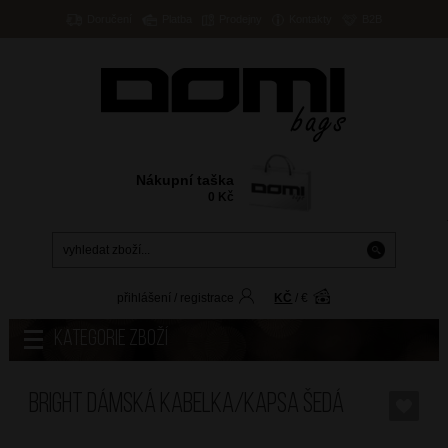
Doručení
Platba
Prodejny
Kontakty
B2B
Nákupní taška
0
Kč
přihlášení
/
registrace
KČ
/
€
Kategorie zboží
BRIGHT Dámská kabelka/kapsa Šedá