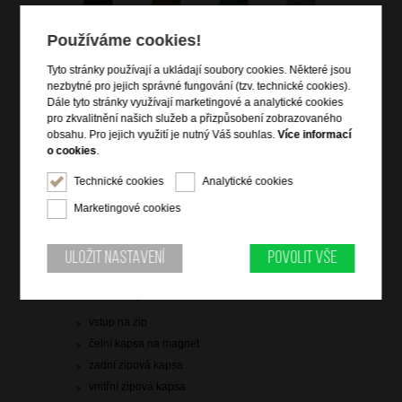
Používáme cookies!
Tyto stránky používají a ukládají soubory cookies. Některé jsou
nezbytné pro jejich správné fungování (tzv. technické cookies).
Dále tyto stránky využívají marketingové a analytické cookies
pro zkvalitnění našich služeb a přizpůsobení zobrazovaného
1 499 Kč
obsahu. Pro jejich využití je nutný Váš souhlas.
Více informací
o cookies
.
skladem 8 ks
Technické cookies
Analytické cookies
Hlídací pes
Marketingové cookies
Uložit nastavení
Povolit vše
Informace o výrobku
vstup na zip
čelní kapsa na magnet
zadní zipová kapsa
vnitřní zipová kapsa