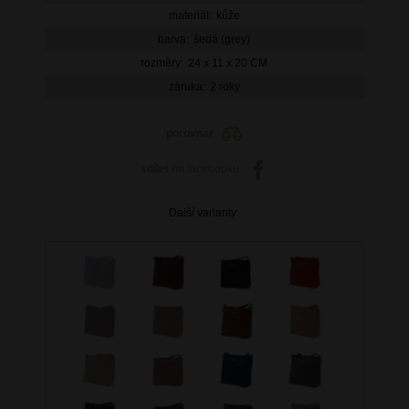
materiál:
kůže
barva:
šedá (grey)
rozměry:
24 x 11 x 20 CM
záruka:
2 roky
porovnat
sdílet
na facebooku
Další varianty: