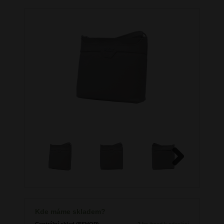
Next
Kde máme skladem?
Centrální sklad (ESHOP)
2 ks
ihned k odeslání