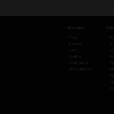
Informace
Zák
O nás
Ko
Doručení
Re
Platba
Ná
Prodejny
In
Akční nabídka
Pr
Affiliate program
Pr
Pr
Pr
In