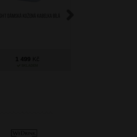
IGHT Dámská kožená kabelka Bílá
BRIGHT Dámská kožená
Červená
Next
1 499
Kč
1 499
Kč
SKLADEM
SKLADEM