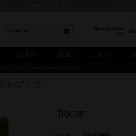
odejny
Kontakty
B2B
+420 6
Nákupní taška
0
Kč
CESTOVÁNÍ
NOTEBOOK
DOPLŇKY
DÁ
belky
>
BRIGHT Dámská kabelka/kapsa Tmavě Žlutá
sa Tmavě Žlutá
kategorie:
Kožené kabelky