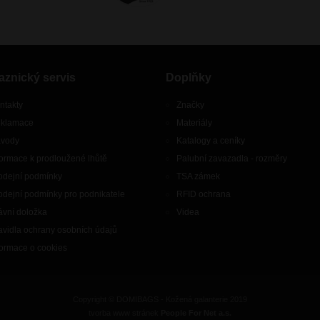
aznický servis
Doplňky
ntakty
Značky
klamace
Materiály
vody
Katalogy a ceníky
formace k prodloužené lhůtě
Palubní zavazadla - rozměry
odejní podmínky
TSA zámek
odejní podmínky pro podnikatele
RFID ochrana
ávní doložka
Videa
avidla ochrany osobních údajů
formace o cookies
Copyright © DOMIBAGS - Kožená galanterie 2019
tvorba www stránek
People For Net a.s.