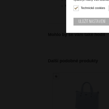
kvalitní kůže dolaro
Technické cookies
Uložit nastavení
Mohlo by se vám také hodit
Další podobné produkty