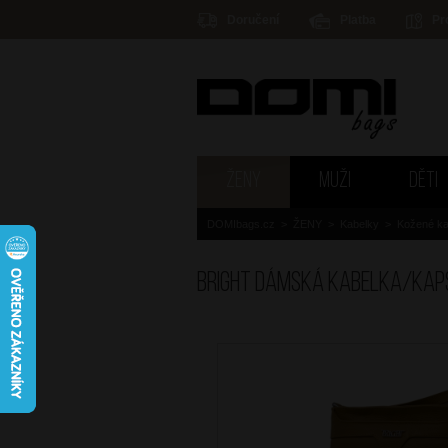
Doručení
Platba
Pr
ŽENY
MUŽI
DĚTI
DOMIbags.cz
>
ŽENY
>
Kabelky
>
Kožené ka
BRIGHT Dámská kabelka/kap