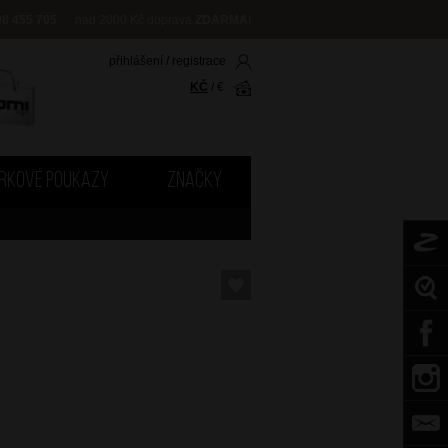
08 455 705
nad 2000 Kč doprava
ZDARMA
!
přihlášení
/
registrace
KČ
/
€
RKOVÉ POUKAZY
ZNAČKY