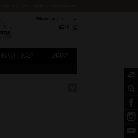
08 455 705
nad 2000 Kč doprava
ZDARMA
!
přihlášení
/
registrace
KČ
/
€
RKOVÉ POUKAZY
ZNAČKY