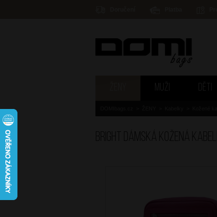
Doručení
Platba
Pr
ŽENY
MUŽI
DĚTI
DOMIbags.cz
>
ŽENY
>
Kabelky
>
Kožené ka
BRIGHT Dámská kožená kabel