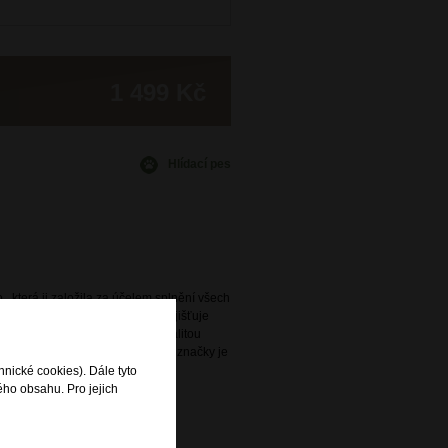
1 499 Kč
Hlídací pes
., která ji založila za účelem splnění všech
avidelně obměňovaná nabídka zajišťuje
ený s praktičností a vysokou kvalitou
e. Široká nabídka této oblíbené značky je
rodejnách DOMIbags a Bright.
hnické cookies). Dále tyto
ého obsahu. Pro jejich