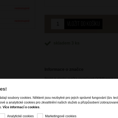
nedostupné
nedostupné
skladem 3 ks
Informace o značce
Bright je vlastní značka společnosti DOMIbags s. r. o
potřeb zákazníků, včetně těch nejnáročnějších. Pr
vzhled produktů dle aktuálních módních trendů, spoj
es!
cestovních zavazadel i kožené a nekožené galanteri
rameno
dostupná pouze na našem e-shopu a kamenných p
ládají soubory cookies. Některé jsou nezbytné pro jejich správné fungování (tzv. tec
gové a analytické cookies pro zkvalitnění našich služeb a přizpůsobení zobrazovan
s.
Více informací o cookies
.
Analytické cookies
Marketingové cookies