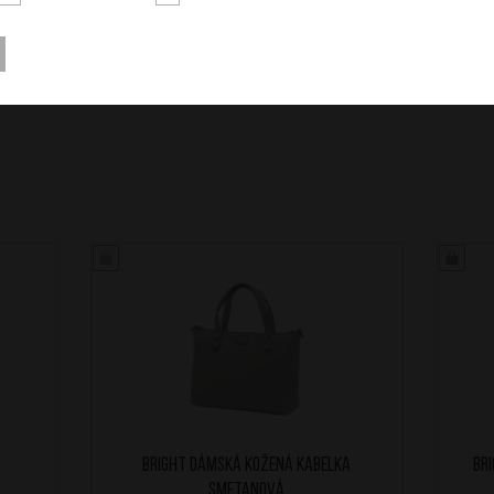
BRIGHT Dámská kožená kabelka
BR
Smetanová