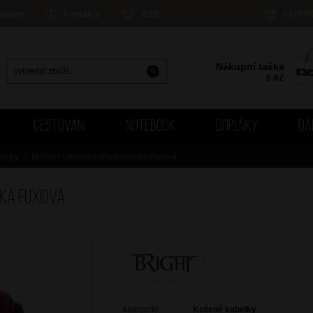
odejny
Kontakty
B2B
+420 6
Nákupní taška
0
Kč
CESTOVÁNÍ
NOTEBOOK
DOPLŇKY
DÁ
belky
>
BRIGHT Dámská kožená kabelka Fuxiová
ka Fuxiová
kategorie:
Kožené kabelky