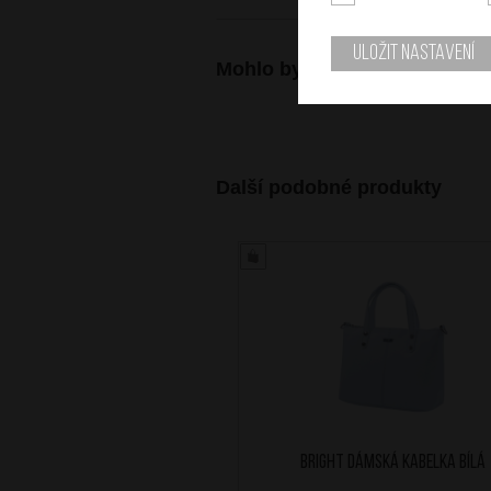
Uložit nastavení
Mohlo by se vám také hodit
Další podobné produkty
BRIGHT Dámská kabelka Bílá