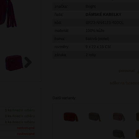
značka:
Bright
řada:
DÁMSKÉ KABELKY
kód:
BR23-NN4123-40DOL
materiál:
100% kůže
barva:
fialová (violet)
rozměry:
9 x 22 x 15 CM
záruka:
2 roky
porovnat
Next
sdílet
na facebo
Další varianty:
1 ks
ihned k odběru
1 ks
ihned k odběru
1 ks
ihned k odběru
nedostupné
nedostupné