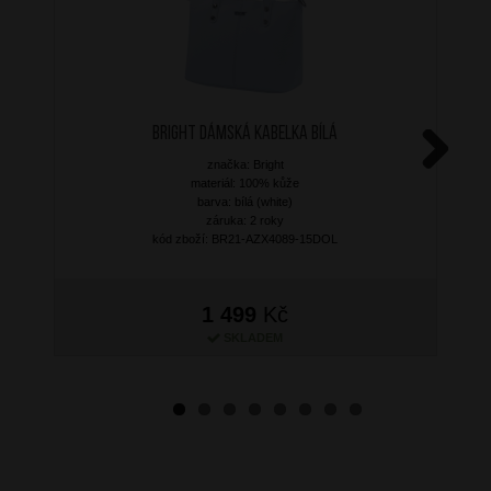
BRIGHT Dámská kabelka Bílá
značka: Bright
Next
materiál: 100% kůže
barva: bílá (white)
záruka: 2 roky
kód zboží: BR21-AZX4089-15DOL
1 499
Kč
SKLADEM