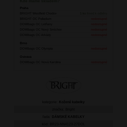
Kde máme skladem?
Praha
BRIGHT Westfield Chodov
1 ks
ihned k odběru
BRIGHT OC Palladium
nedostupné
DOMIbags OC Letňany
nedostupné
DOMIbags OC Nový Smíchov
nedostupné
DOMIbags OC Arkády
nedostupné
Brno
DOMIbags OC Olympia
nedostupné
Ostrava
DOMIbags OC Nová Karolina
nedostupné
kategorie:
Kožené kabelky
značka:
Bright
řada:
DÁMSKÉ KABELKY
kód:
BR23-NN4123-27DOL