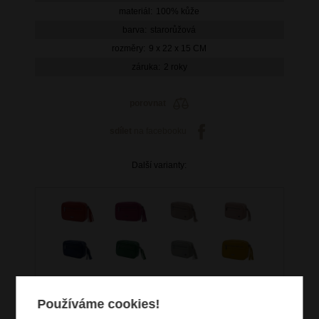
materiál:
100% kůže
barva:
starorůžová
rozměry:
9 x 22 x 15 CM
záruka:
2 roky
porovnat
sdílet
na facebooku
Další varianty:
Používáme cookies!