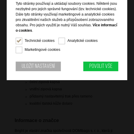
Tyto stránky používají a ukládají soubory cookies. Některé jsou
1 499 Kč
nezbytné pro jejich správné fungování (tzv. technické cookies).
Dále tyto stránky využívají marketingové a analytické cookies
pro zkvalitnění našich služeb a přizpůsobení zobrazovaného
skladem 1 ks
obsahu. Pro jejich využití je nutný Váš souhlas.
Více informací
o cookies
.
Hlídací pes
Technické cookies
Analytické cookies
Marketingové cookies
Informace o výrobku
Uložit nastavení
Povolit vše
vstup na zip
čelní zipová kapsa
vnitřní zipová kapsa
přídavný nastavitelný trak přes rameno
kvalitní italská kůže dolaro
Informace o značce
Bright je vlastní značka společnosti DOMIbags s. r. o., která ji