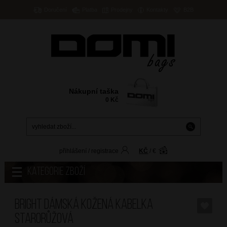
Doručení
Platba
Prodejny
Kontakty
B2B
Nákupní taška
0
Kč
přihlášení
/
registrace
KČ
/
€
Kategorie zboží
BRIGHT Dámská kožená kabelka
Starorůžová