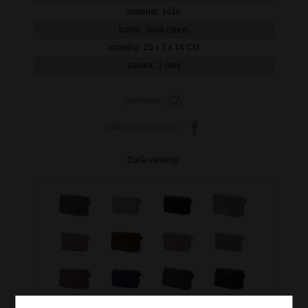
materiál:
kůže
barva:
šedá (grey)
rozměry:
25 x 7 x 14 CM
záruka:
2 roky
porovnat
sdílet
na facebooku
Další varianty: