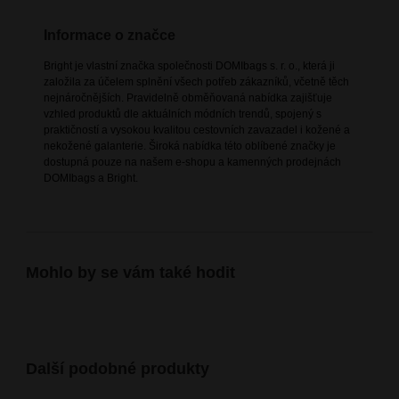
Informace o značce
Bright je vlastní značka společnosti DOMIbags s. r. o., která ji
založila za účelem splnění všech potřeb zákazníků, včetně těch
nejnáročnějších. Pravidelně obměňovaná nabídka zajišťuje
vzhled produktů dle aktuálních módních trendů, spojený s
praktičností a vysokou kvalitou cestovních zavazadel i kožené a
nekožené galanterie. Široká nabídka této oblíbené značky je
dostupná pouze na našem e-shopu a kamenných prodejnách
DOMIbags a Bright.
Mohlo by se vám také hodit
Další podobné produkty