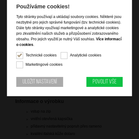
Používáme cookies!
Tyto stránky používají a ukládají soubory cookies. Některé jsou
nezbytné pro jejich správné fungování (tzv. technické cookies).
Dále tyto stránky využívají marketingové a analytické cookies
pro zkvalitnění našich služeb a přizpůsobení zobrazovaného
obsahu. Pro jejich využití je nutný Váš souhlas.
Více informací
899 Kč
o cookies
.
skladem 7 ks
Technické cookies
Analytické cookies
Marketingové cookies
Hlídací pes
Uložit nastavení
Povolit vše
Informace o výrobku
vstup na zip
vnitřní otevřená kapsička
přídavný nastavitelný popruh přes rameno
kvalitní italská kůže dolaro