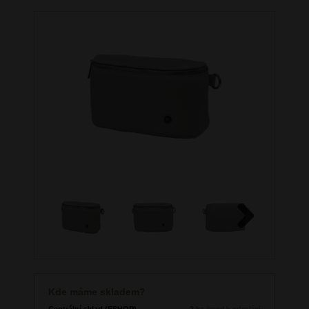
Next
Kde máme skladem?
Centrální sklad (ESHOP)
2 ks
ihned k odeslání