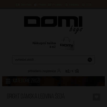
Doručení
Platba
Prodejny
Kontakty
B2B
Nákupní taška
0
Kč
přihlášení
/
registrace
KČ
/
€
Kategorie zboží
BRIGHT Dámská ledvina Šedá