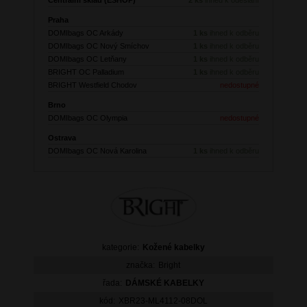
Praha
DOMIbags OC Arkády
1 ks
ihned k odběru
DOMIbags OC Nový Smíchov
1 ks
ihned k odběru
DOMIbags OC Letňany
1 ks
ihned k odběru
BRIGHT OC Palladium
1 ks
ihned k odběru
BRIGHT Westfield Chodov
nedostupné
Brno
DOMIbags OC Olympia
nedostupné
Ostrava
DOMIbags OC Nová Karolina
1 ks
ihned k odběru
kategorie:
Kožené kabelky
značka:
Bright
řada:
DÁMSKÉ KABELKY
kód:
XBR23-ML4112-08DOL