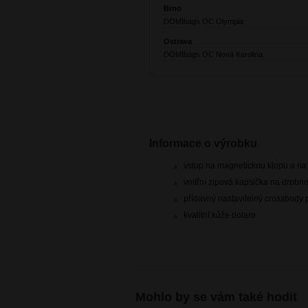
Brno
DOMIbags OC Olympia
Ostrava
DOMIbags OC Nová Karolina
Informace o výrobku
vstup na magnetickou klopu a na
vnitřní zipová kapsička na drobno
přídavný nastavitelný crossbody
kvalitní kůže dolaro
Mohlo by se vám také hodit