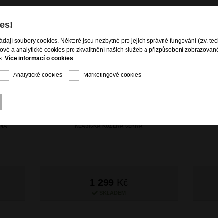
es!
ládají soubory cookies. Některé jsou nezbytné pro jejich správné fungování (tzv. tec
gové a analytické cookies pro zkvalitnění našich služeb a přizpůsobení zobrazovan
s.
Více informací o cookies
.
Analytické cookies
Marketingové cookies
ku s
Valentini Dámská peněženka velká
Dá
rná
klasická kožená černá
1 299
Kč
SKLADEM