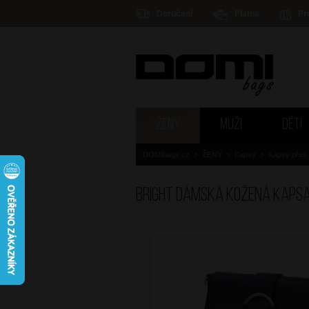
Doručení
Platba
Pr
ŽENY
MUŽI
DĚTI
DOMIbags.cz
>
ŽENY
>
Kapsy
>
Kapsy přes
BRIGHT Dámská kožená kaps