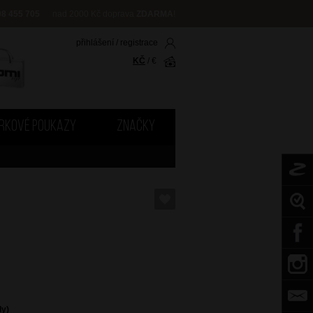
08 455 705
nad 2000 Kč doprava
ZDARMA
!
přihlášení
/
registrace
KČ
/
€
RKOVÉ POUKAZY
ZNAČKY
dy)