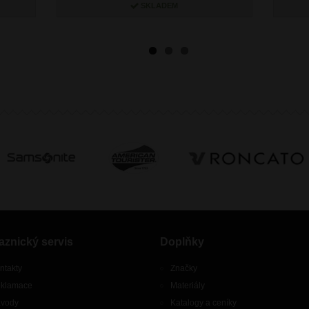
SKLADEM
aznický servis
Doplňky
ntakty
Značky
klamace
Materiály
vody
Katalogy a ceníky