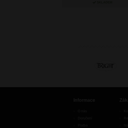
SKLADEM
Informace
Zák
O nás
Ko
Doručení
Re
Platba
Ná