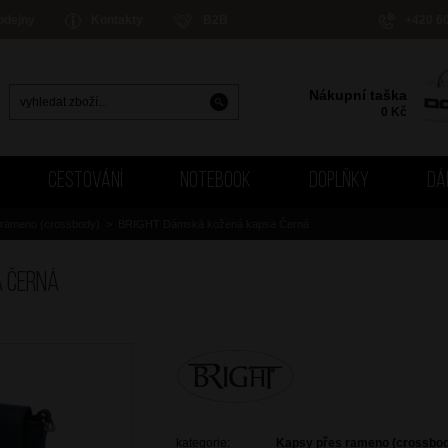
odejny
Kontakty
B2B
+420 6
Nákupní taška
0
Kč
CESTOVÁNÍ
NOTEBOOK
DOPLŇKY
DÁ
 rameno (crossbody)
>
BRIGHT Dámská kožená kapsa Černá
a Černá
kategorie:
Kapsy přes rameno (crossbo