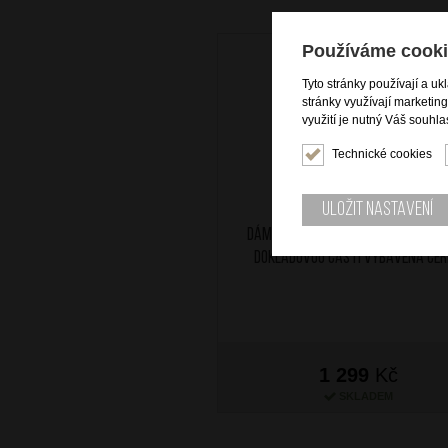
Používáme cooki
Tyto stránky používají a uk
stránky využívají marketin
využití je nutný Váš souhla
Technické cookies
Uložit nastavení
Dámská peněženka kožená na šíř
dokladovou částí vybavená če
1 299
Kč
SKLADEM