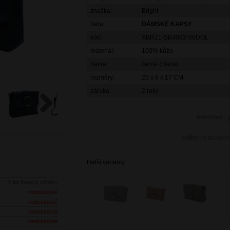
značka:
Bright
řada:
DÁMSKÉ KAPSY
kód:
XBR21-SB4082-09DOL
materiál:
100% kůže
barva:
černá (black)
rozměry:
25 x 9 x 17 CM
záruka:
2 roky
porovnat
Next
sdílet
na facebo
Další varianty:
1 ks
ihned k odběru
nedostupné
nedostupné
nedostupné
nedostupné