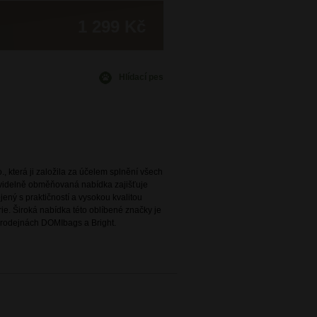
1 299 Kč
Hlídací pes
., která ji založila za účelem splnění všech
avidelně obměňovaná nabídka zajišťuje
ený s praktičností a vysokou kvalitou
e. Široká nabídka této oblíbené značky je
rodejnách DOMIbags a Bright.