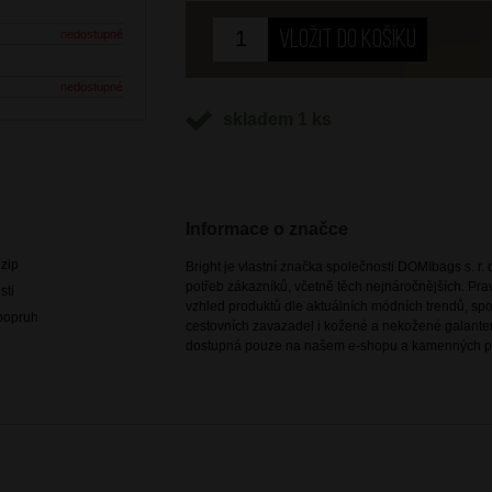
nedostupné
nedostupné
skladem 1 ks
Informace o značce
 zip
Bright je vlastní značka společnosti DOMIbags s. r. o
potřeb zákazníků, včetně těch nejnáročnějších. Pr
sti
vzhled produktů dle aktuálních módních trendů, spoj
 popruh
cestovních zavazadel i kožené a nekožené galanteri
dostupná pouze na našem e-shopu a kamenných p