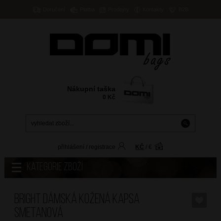
Doručení
Platba
Prodejny
Kontakty
B2B
Nákupní taška
0
Kč
přihlášení
/
registrace
KČ
/
€
Kategorie zboží
BRIGHT Dámská kožená kapsa
Smetanová