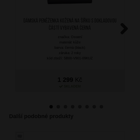
Dámská peněženka kožená na šířku s dokladovou
částí vybavená černá
značka: Ostatní
Next
materiál: kůže
barva: černá (black)
záruka: 2 roky
kód zboží: SB00-V901-09KUZ
1 299
Kč
SKLADEM
Další podobné produkty