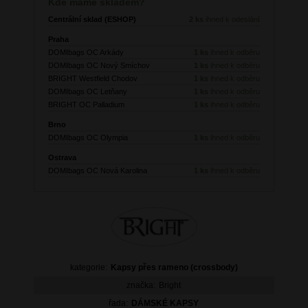
Kde máme skladem?
Centrální sklad (ESHOP)
2 ks
ihned k odeslání
Praha
DOMIbags OC Arkády
1 ks
ihned k odběru
DOMIbags OC Nový Smíchov
1 ks
ihned k odběru
BRIGHT Westfield Chodov
1 ks
ihned k odběru
DOMIbags OC Letňany
1 ks
ihned k odběru
BRIGHT OC Palladium
1 ks
ihned k odběru
Brno
DOMIbags OC Olympia
1 ks
ihned k odběru
Ostrava
DOMIbags OC Nová Karolina
1 ks
ihned k odběru
kategorie:
Kapsy přes rameno (crossbody)
značka:
Bright
řada:
DÁMSKÉ KAPSY