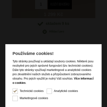
1 299 Kč
skladem 9 ks
Hlídací pes
Používáme cookies!
Informace o výrobku
Tyto stránky používají a ukládají soubory cookies. Některé jsou
nezbytné pro jejich správné fungování (tzv. technické cookies).
vstup na zip s magnetickou klopou
Dále tyto stránky využívají marketingové a analytické cookies
čelní zipová kapsička
pro zkvalitnění našich služeb a přizpůsobení zobrazovaného
zadní zipová kapsa
obsahu. Pro jejich využití je nutný Váš souhlas.
Více informací
o cookies
.
vnitřní zipová kapsička na drobnosti
nastavitelný crossbody popruh
Technické cookies
Analytické cookies
kvalitní kůže dolaro
Marketingové cookies