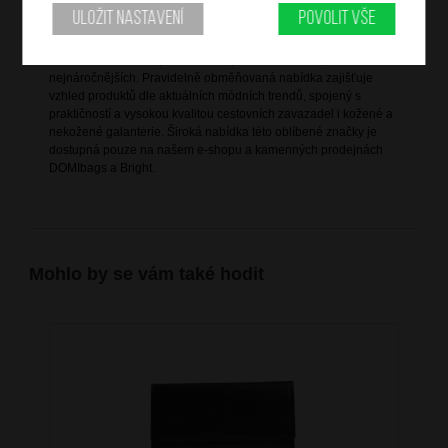
Informace o značce
Uložit nastavení
Povolit vše
Bright je vlastní značka společnosti DOMIbags s. r. o., která ji
založila za účelem splnění všech potřeb zákazníků, včetně těch
nejnáročnějších. Pravidelně obměňovaná nabídka zajišťuje
vzhled produktů dle aktuálních módních trendů, spojený s
praktičností a vysokou kvalitou cestovních zavazadel i kožené a
nekožené galanterie. Široká nabídka této oblíbené značky je
dostupná pouze na našem e-shopu a kamenných prodejnách
DOMIbags a Bright.
Mohlo by se vám také hodit