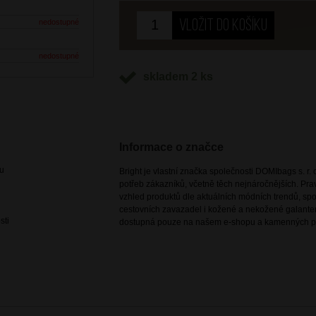
nedostupné
nedostupné
skladem 2 ks
Informace o značce
ou
Bright je vlastní značka společnosti DOMIbags s. r. o
potřeb zákazníků, včetně těch nejnáročnějších. Pr
vzhled produktů dle aktuálních módních trendů, spoj
cestovních zavazadel i kožené a nekožené galanteri
sti
dostupná pouze na našem e-shopu a kamenných p