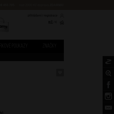
08 455 705
nad 2000 Kč doprava
ZDARMA
!
přihlášení
/
registrace
KČ
/
€
RKOVÉ POUKAZY
ZNAČKY
dy)