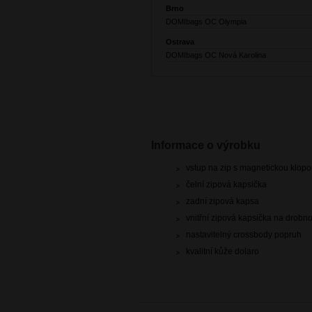
Brno
DOMIbags OC Olympia
Ostrava
DOMIbags OC Nová Karolina
Informace o výrobku
vstup na zip s magnetickou klop
čelní zipová kapsička
zadní zipová kapsa
vnitřní zipová kapsička na drobno
nastavitelný crossbody popruh
kvalitní kůže dolaro