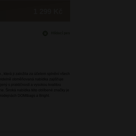
1 299 Kč
Hlídací pes
., která ji založila za účelem splnění všech
avidelně obměňovaná nabídka zajišťuje
ený s praktičností a vysokou kvalitou
e. Široká nabídka této oblíbené značky je
rodejnách DOMIbags a Bright.