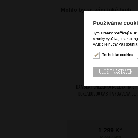
Mohlo by se vám také hodit
Používáme cooki
Tyto stránky používají a uk
stránky využívají marketin
využití je nutný Váš souhla
Technické cookies
Uložit nastavení
Dámská peněženka kožená na šíř
dokladovou částí vybavená če
1 299
Kč
SKLADEM