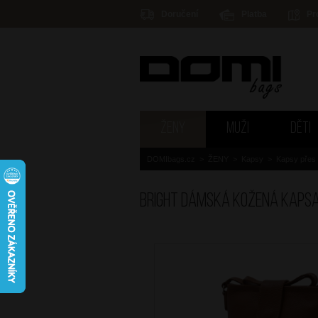
Doručení
Platba
Pr
ŽENY
MUŽI
DĚTI
DOMIbags.cz
>
ŽENY
>
Kapsy
>
Kapsy přes
BRIGHT Dámská kožená kaps