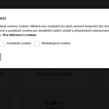
es!
ládají soubory cookies. Některé jsou nezbytné pro jejich správné fungování (tzv. tec
gové a analytické cookies pro zkvalitnění našich služeb a přizpůsobení zobrazovan
s.
Více informací o cookies
.
Analytické cookies
Marketingové cookies
ku s
Valentini Dámská peněženka velká
Dá
rná
klasická kožená černá
1 299
Kč
SKLADEM