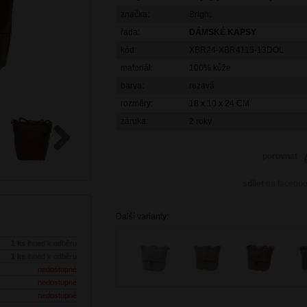
značka:
Bright
řada:
DÁMSKÉ KAPSY
kód:
XBR24-XBR4115-13DOL
materiál:
100% kůže
barva:
rezavá
rozměry:
18 x 10 x 24 CM
záruka:
2 roky
porovnat
Next
sdílet
na facebo
Další varianty:
1 ks
ihned k odběru
1 ks
ihned k odběru
nedostupné
nedostupné
nedostupné