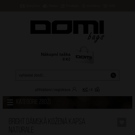
Doručení
Platba
Prodejny
Kontakty
B2B
Nákupní taška
0
Kč
přihlášení
/
registrace
KČ
/
€
Kategorie zboží
BRIGHT Dámská kožená kapsa
Naturale