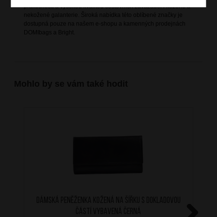
praktičností a vysokou kvalitou cestovních zavazadel i kožené a
nekožené galanterie. Široká nabídka této oblíbené značky je
dostupná pouze na našem e-shopu a kamenných prodejnách
DOMIbags a Bright.
Mohlo by se vám také hodit
Dámská peněženka kožená na šířku s dokladovou
částí vybavená černá