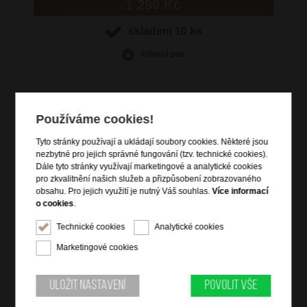
1 299 Kč
skladem 10 ks
Hlídací pes
Používáme cookies!
Informace o výrobku
Tyto stránky používají a ukládají soubory cookies. Některé jsou
nezbytné pro jejich správné fungování (tzv. technické cookies).
vstup na magnetickou klopu a na zip
Dále tyto stránky využívají marketingové a analytické cookies
vnitřní zipová kapsička na drobnosti
pro zkvalitnění našich služeb a přizpůsobení zobrazovaného
přídavný nastavitelný crossbody popruh
obsahu. Pro jejich využití je nutný Váš souhlas.
Více informací
o cookies
.
kvalitní kůže dolaro
Technické cookies
Analytické cookies
Informace o značce
Marketingové cookies
Bright je vlastní značka společnosti DOMIbags s. r. o., která ji
založila za účelem splnění všech potřeb zákazníků, včetně těch
Uložit nastavení
Povolit vše
nejnáročnějších. Pravidelně obměňovaná nabídka zajišťuje
vzhled produktů dle aktuálních módních trendů, spojený s