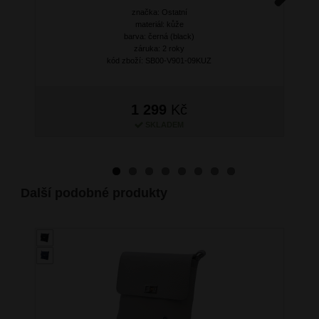
značka: Ostatní
Next
materiál: kůže
barva: černá (black)
záruka: 2 roky
kód zboží: SB00-V901-09KUZ
1 299
Kč
SKLADEM
Další podobné produkty