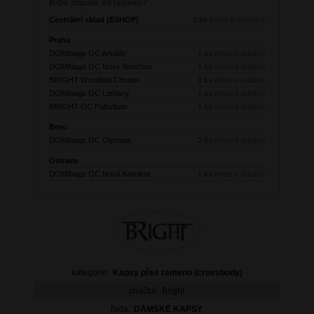
Kde máme skladem?
Centrální sklad (ESHOP)
2 ks
ihned k odeslání
Praha
DOMIbags OC Arkády
1 ks
ihned k odběru
DOMIbags OC Nový Smíchov
1 ks
ihned k odběru
BRIGHT Westfield Chodov
1 ks
ihned k odběru
DOMIbags OC Letňany
1 ks
ihned k odběru
BRIGHT OC Palladium
1 ks
ihned k odběru
Brno
DOMIbags OC Olympia
2 ks
ihned k odběru
Ostrava
DOMIbags OC Nová Karolina
1 ks
ihned k odběru
kategorie:
Kapsy přes rameno (crossbody)
značka:
Bright
řada:
DÁMSKÉ KAPSY