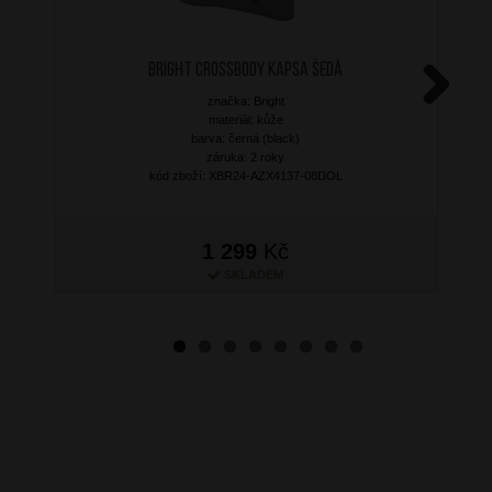
BRIGHT Crossbody kapsa Šedá
značka: Bright
Next
materiál: kůže
barva: černá (black)
záruka: 2 roky
kód zboží: XBR24-AZX4137-08DOL
1 299
Kč
SKLADEM