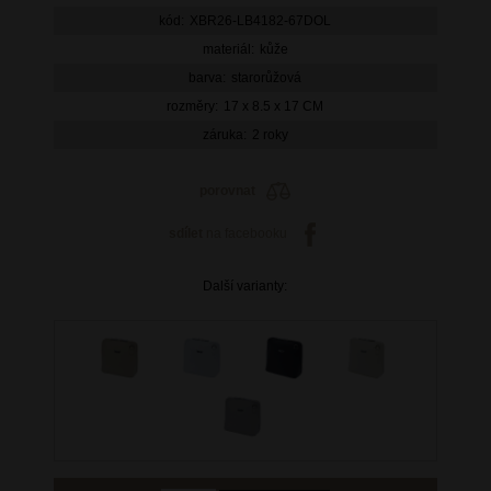
kód:
XBR26-LB4182-67DOL
materiál:
kůže
barva:
starorůžová
rozměry:
17 x 8.5 x 17 CM
záruka:
2 roky
porovnat
sdílet
na facebooku
Další varianty: