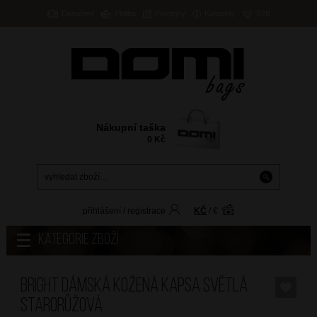
Doručení
Platba
Prodejny
Kontakty
B2B
Nákupní taška
0
Kč
přihlášení
/
registrace
KČ
/
€
Kategorie zboží
BRIGHT Dámská kožená kapsa Světlá
starorůžová