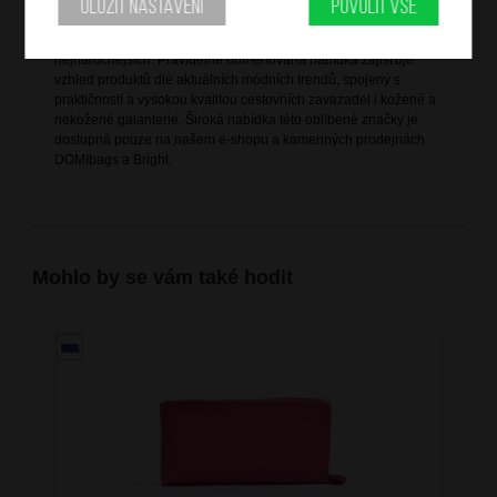
Uložit nastavení
Povolit vše
Bright je vlastní značka společnosti DOMIbags s. r. o., která ji
založila za účelem splnění všech potřeb zákazníků, včetně těch
nejnáročnějších. Pravidelně obměňovaná nabídka zajišťuje
vzhled produktů dle aktuálních módních trendů, spojený s
praktičností a vysokou kvalitou cestovních zavazadel i kožené a
nekožené galanterie. Široká nabídka této oblíbené značky je
dostupná pouze na našem e-shopu a kamenných prodejnách
DOMIbags a Bright.
Mohlo by se vám také hodit