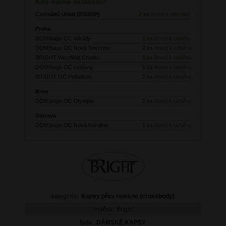
Kde máme skladem?
Centrální sklad (ESHOP)
2 ks
ihned k odeslání
Praha
DOMIbags OC Arkády
1 ks
ihned k odběru
DOMIbags OC Nový Smíchov
2 ks
ihned k odběru
BRIGHT Westfield Chodov
1 ks
ihned k odběru
DOMIbags OC Letňany
1 ks
ihned k odběru
BRIGHT OC Palladium
2 ks
ihned k odběru
Brno
DOMIbags OC Olympia
2 ks
ihned k odběru
Ostrava
DOMIbags OC Nová Karolina
1 ks
ihned k odběru
kategorie:
Kapsy přes rameno (crossbody)
značka:
Bright
řada:
DÁMSKÉ KAPSY