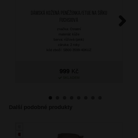
Dámská kožená peněženka/etue na šířku
Fuchsiová
značka: Ostatní
Next
materiál: kůže
barva: růžová (pink)
záruka: 2 roky
kód zboží: SB00-3599-40KUZ
999
Kč
SKLADEM
Další podobné produkty