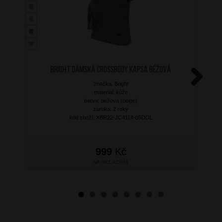
BRIGHT Dámská crossbody kapsa Béžová
značka: Bright
Next
materiál: kůže
barva: béžová (beige)
záruka: 2 roky
kód zboží: XBR22-JC4114-05DOL
999
Kč
SKLADEM