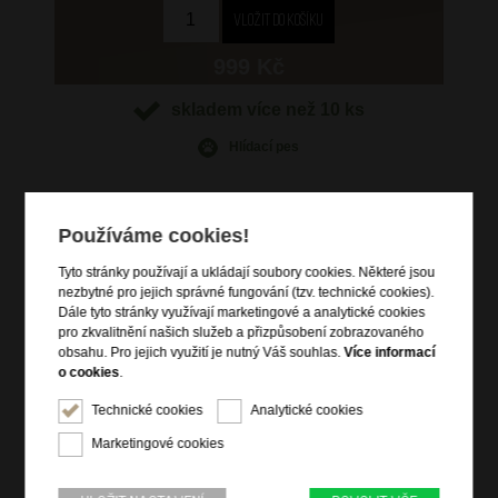
999 Kč
skladem více než 10 ks
Hlídací pes
Používáme cookies!
Tyto stránky používají a ukládají soubory cookies. Některé jsou
Informace o výrobku
nezbytné pro jejich správné fungování (tzv. technické cookies).
vstup na zip
Dále tyto stránky využívají marketingové a analytické cookies
pro zkvalitnění našich služeb a přizpůsobení zobrazovaného
zadní zipová kapsa
obsahu. Pro jejich využití je nutný Váš souhlas.
Více informací
vnitřní přepážka se zipovou kapsou
o cookies
.
přídavný nastavitelný popruh
Technické cookies
Analytické cookies
kvalitní italská kůže dolaro
Marketingové cookies
Informace o značce