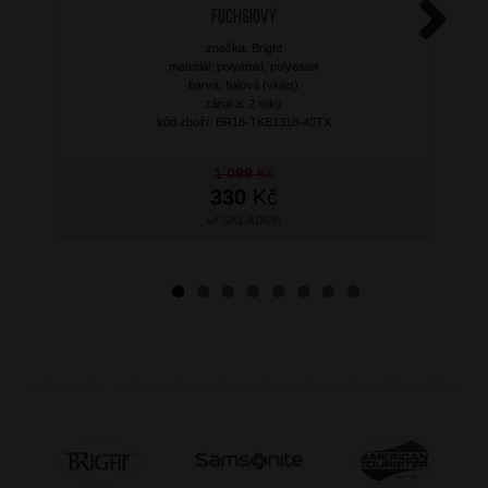
Fuchsiový
značka: Bright
Next
materiál: polyamid, polyester
barva: fialová (violet)
záruka: 2 roky
kód zboží: BR18-TKB1318-40TX
1 099
Kč
330
Kč
SKLADEM