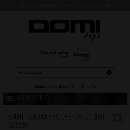
Doručení
Platba
Prodejny
Kontakty
B2B
Nákupní taška
0
Kč
přihlášení
/
registrace
KČ
/
€
Kategorie zboží
BRIGHT Turistický batoh Bright so light
Červený