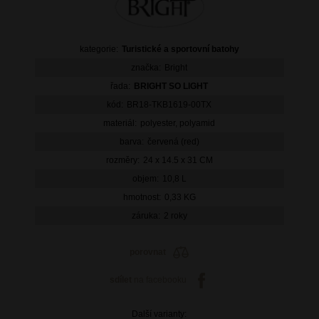
kategorie:
Turistické a sportovní batohy
značka:
Bright
řada:
BRIGHT SO LIGHT
kód:
BR18-TKB1619-00TX
materiál:
polyester, polyamid
barva:
červená (red)
rozměry:
24 x 14.5 x 31 CM
objem:
10,8 L
hmotnost:
0,33 KG
záruka:
2 roky
porovnat
sdílet
na facebooku
Další varianty: