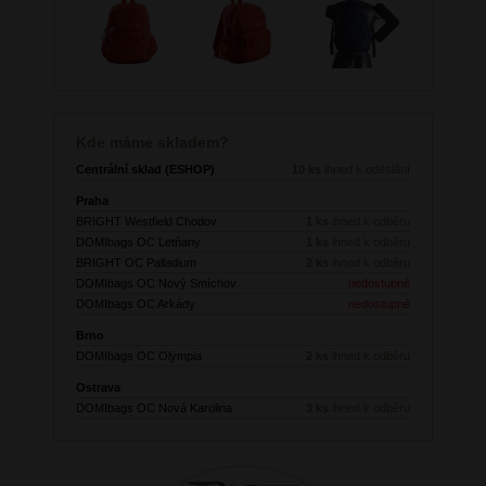
Next
Kde máme skladem?
Centrální sklad (ESHOP)
10 ks
ihned k odeslání
Praha
BRIGHT Westfield Chodov
1 ks
ihned k odběru
DOMIbags OC Letňany
1 ks
ihned k odběru
BRIGHT OC Palladium
2 ks
ihned k odběru
DOMIbags OC Nový Smíchov
nedostupné
DOMIbags OC Arkády
nedostupné
Brno
DOMIbags OC Olympia
2 ks
ihned k odběru
Ostrava
DOMIbags OC Nová Karolina
3 ks
ihned k odběru