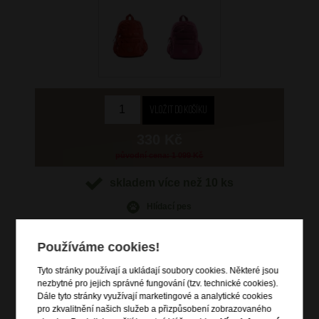
330 Kč
původní cena: 1 099 Kč
skladem více než 10 ks
Hlídací pes
Používáme cookies!
Tyto stránky používají a ukládají soubory cookies. Některé jsou
nezbytné pro jejich správné fungování (tzv. technické cookies).
Informace o výrobku
Dále tyto stránky využívají marketingové a analytické cookies
pro zkvalitnění našich služeb a přizpůsobení zobrazovaného
zavírání na dvoucestné zipy