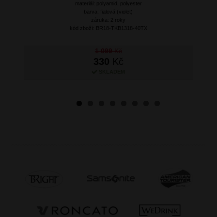
materiál: polyamid, polyester
barva: fialová (violet)
záruka: 2 roky
kód zboží: BR18-TKB1318-40TX
1 099
Kč
330
Kč
SKLADEM