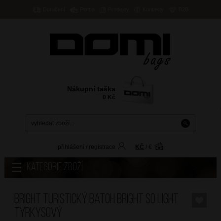
Doručení
Platba
Prodejny
Kontakty
B2B
Nákupní taška
0
Kč
přihlášení
/
registrace
KČ
/
€
Kategorie zboží
BRIGHT Turistický batoh Bright so light
Tyrkysový