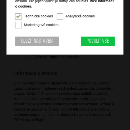
obsahu. Pro jejich využití je nutný Váš souhlas.
Více informací
2 ploché traky přes ramena s nastavitelnou délkou
o cookies
.
vnitřní polstrovaná kapsa např.pro tablet (úhlopříčka
kapsy 25 cm)
Technické cookies
Analytické cookies
vnitřní zipová kapsa
Marketingové cookies
vnější velká zipová kapsa na dvoucestný zip
vnější větší zipová kapsa
Uložit nastavení
Povolit vše
2 vnější menší zipové kapsy na předním díle
2 vnější kapsy na bocích batohu s pružným lemem
vnější menší zipová kapsa u těla
Informace o značce
Bright je vlastní značka společnosti DOMIbags s. r. o., která ji
založila za účelem splnění všech potřeb zákazníků, včetně těch
nejnáročnějších. Pravidelně obměňovaná nabídka zajišťuje
vzhled produktů dle aktuálních módních trendů, spojený s
praktičností a vysokou kvalitou cestovních zavazadel i kožené a
nekožené galanterie. Široká nabídka této oblíbené značky je
dostupná pouze na našem e-shopu a kamenných prodejnách
DOMIbags a Bright.