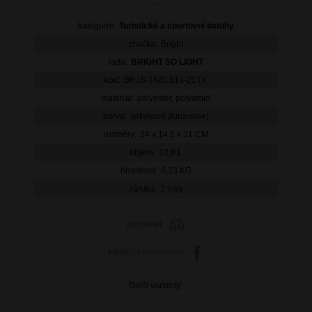
kategorie:
Turistické a sportovní batohy
značka:
Bright
řada:
BRIGHT SO LIGHT
kód:
BR18-TKB1619-21TX
materiál:
polyester, polyamid
barva:
tyrkysová (turquoise)
rozměry:
24 x 14.5 x 31 CM
objem:
10,8 L
hmotnost:
0,33 KG
záruka:
2 roky
porovnat
sdílet
na facebooku
Další varianty: