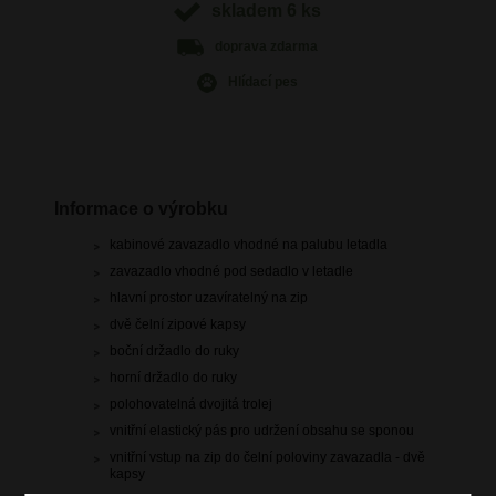
skladem 6 ks
doprava
zdarma
Hlídací pes
Informace o výrobku
kabinové zavazadlo vhodné na palubu letadla
zavazadlo vhodné pod sedadlo v letadle
hlavní prostor uzavíratelný na zip
dvě čelní zipové kapsy
boční držadlo do ruky
horní držadlo do ruky
polohovatelná dvojitá trolej
vnitřní elastický pás pro udržení obsahu se sponou
vnitřní vstup na zip do čelní poloviny zavazadla - dvě
kapsy