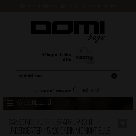
Doručení
Platba
Prodejny
Kontakty
B2B
Nákupní taška
0
Kč
přihlášení
/
registrace
KČ
/
€
Kategorie zboží
SAMSONITE Kufr Respark Upright
Underseater 45/20 Cabin Midnight Blue