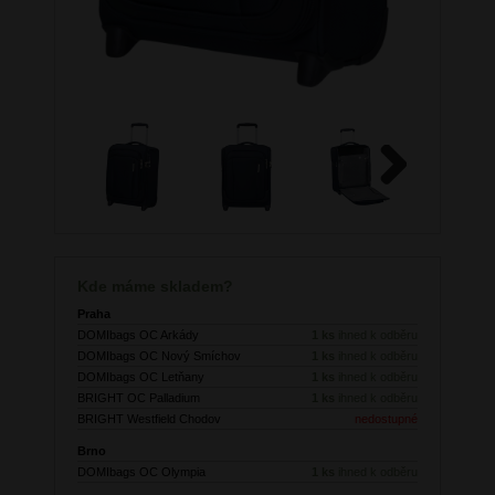
Next
Kde máme skladem?
Praha
DOMIbags OC Arkády
1 ks
ihned k odběru
DOMIbags OC Nový Smíchov
1 ks
ihned k odběru
DOMIbags OC Letňany
1 ks
ihned k odběru
BRIGHT OC Palladium
1 ks
ihned k odběru
BRIGHT Westfield Chodov
nedostupné
Brno
DOMIbags OC Olympia
1 ks
ihned k odběru