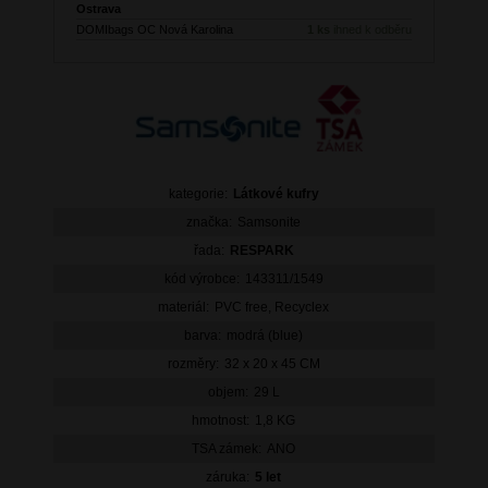
Ostrava
DOMIbags OC Nová Karolina
1 ks
ihned k odběru
kategorie:
Látkové kufry
značka:
Samsonite
řada:
RESPARK
kód výrobce:
143311/1549
materiál:
PVC free, Recyclex
barva:
modrá (blue)
rozměry:
32 x 20 x 45 CM
objem:
29 L
hmotnost:
1,8 KG
TSA zámek:
ANO
záruka:
5 let