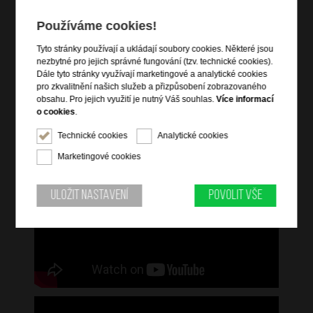
2 integrovaná kolečka
uzamykatelný na TSA 3-kódový integrovaný zámek
Používáme cookies!
zámek lze provléknout skrz přední kapsy
Tyto stránky používají a ukládají soubory cookies. Některé jsou
nezbytné pro jejich správné fungování (tzv. technické cookies).
Dále tyto stránky využívají marketingové a analytické cookies
Informace o řadě
pro zkvalitnění našich služeb a přizpůsobení zobrazovaného
obsahu. Pro jejich využití je nutný Váš souhlas.
Více informací
Respark nabízí praktická řešení balení a je navržen s důrazným
o cookies
.
zaměřením na bezpečnost a odolnost. Splní tak všechny vaše
cestovní standardy. Tato současná kolekce vám nabízí kompletní
Technické cookies
Analytické cookies
sortiment kabinových kufrů, velkých kufrů, tašek a nových
pohodlných cestovních tašek. Všechny výrobky jsou vyrobeny z
Marketingové cookies
recyklovaných materiálů.
Uložit nastavení
Povolit vše