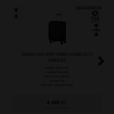
DOPRAVA ZDARMA
SAMSONITE Kufr Urbify Spinner Expander 55/23
Cabin Black
značka: Samsonite
Next
materiál: Recyclex
barva: černá (black)
záruka: 5 let
kód zboží: SM-KO709005
4 399
Kč
NA OBJEDNÁNÍ