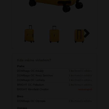
Next
Kde máme skladem?
Praha
DOMIbags OC Arkády
1 ks
ihned k odběru
DOMIbags OC Nový Smíchov
1 ks
ihned k odběru
DOMIbags OC Letňany
1 ks
ihned k odběru
BRIGHT OC Palladium
1 ks
ihned k odběru
BRIGHT Westfield Chodov
nedostupné
Brno
DOMIbags OC Olympia
1 ks
ihned k odběru
Ostrava