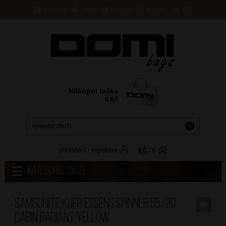
Doručení
Platba
Prodejny
Kontakty
B2B
Nákupní taška
0
Kč
přihlášení
/
registrace
KČ
/
€
Kategorie zboží
SAMSONITE Kufr Essens Spinner 55/20
Cabin Radiant Yellow