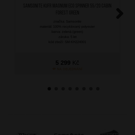
SAMSONITE Kufr Magnum Eco Spinner 55/20 Cabin
Forest Green
značka: Samsonite
Next
materiál: 100% recyklovaný polyester
barva: zelená (green)
záruka: 5 let
kód zboží: SM-KH224001
5 299
Kč
NA OBJEDNÁNÍ