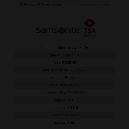
DOMIbags OC Nová Karolina
1 ks
ihned k odběru
kategorie:
Skořepinové kufry
značka:
Samsonite
řada:
ESSENS
kód výrobce:
146909/4702
materiál:
Recyclex
barva:
žlutá (yellow)
rozměry:
40 x 20 x 55 CM
objem:
39 L
hmotnost:
2,6 KG
TSA zámek:
ANO
záruka:
5 let