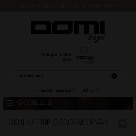
Doručení
Platba
Prodejny
Kontakty
B2B
Nákupní taška
0
Kč
přihlášení
/
registrace
KČ
/
€
Kategorie zboží
BRIGHT Kufr Trip 76/30 Expander Navy