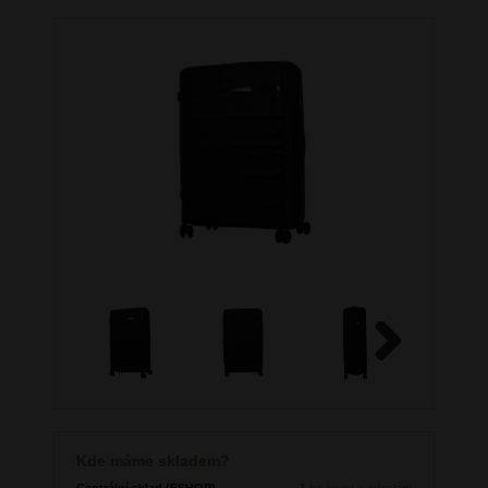
Next
Kde máme skladem?
Centrální sklad (ESHOP)
1 ks
ihned k odeslání