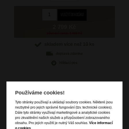
2 799 Kč
původní cena: 3 499 Kč
skladem více než 10 ks
doprava
zdarma
Hlídací pes
Používáme cookies!
Informace o výrobku
Tyto stránky používají a ukládají soubory cookies. Některé jsou
vstup na zip
nezbytné pro jejich správné fungování (tzv. technické cookies).
zip pro rozšíření objemu
Dále tyto stránky využívají marketingové a analytické cookies
pro zkvalitnění našich služeb a přizpůsobení zobrazovaného
výsuvná polohovatelná trolej
obsahu. Pro jejich využití je nutný Váš souhlas.
Více informací
vrchní madlo do ruky
o cookies
.