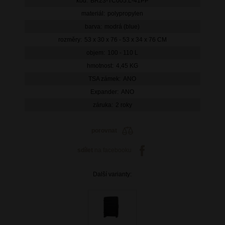
kód:
BR23-TC005.L-41PP
materiál:
polypropylen
barva:
modrá (blue)
rozměry:
53 x 30 x 76 - 53 x 34 x 76 CM
objem:
100 - 110 L
hmotnost:
4,45 KG
TSA zámek:
ANO
Expander:
ANO
záruka:
2 roky
porovnat
sdílet
na facebooku
Další varianty: