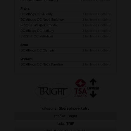
Praha
DOMIbags OC Arkády
1 ks
ihned k odběru
DOMIbags OC Nový Smíchov
2 ks
ihned k odběru
BRIGHT Westfield Chodov
2 ks
ihned k odběru
DOMIbags OC Letňany
2 ks
ihned k odběru
BRIGHT OC Palladium
1 ks
ihned k odběru
Brno
DOMIbags OC Olympia
2 ks
ihned k odběru
Ostrava
DOMIbags OC Nová Karolina
2 ks
ihned k odběru
kategorie:
Skořepinové kufry
značka:
Bright
řada:
TRIP